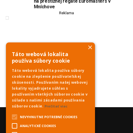
na prestížnej regate Euromasters v
Mníchove
Reklama
×
Táto webová lokalita
používa súbory cookie
Táto webová lokalita používa súbory
cookie na zlepšenie používateľskej
skúsenosti. Používaním našej webovej
lokality vyjadrujete súhlas s
používaním všetkých súborov cookie v
súlade s našimi zásadami používania
súborov cookie.
Prečítať viac
NEVYHNUTNE POTREBNÉ COOKIES
ANALYTICKÉ COOKIES