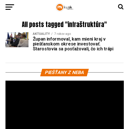
All posts tagged "infraštruktúra"
AKTUALITY
7 rokov ago
Župan informoval, kam mieni kraj v
piešťanskom okrese investovať.
Starostovia sa posťažovali, čo ich trápi
Vi
PIEŠŤANY Z NEBA
pr