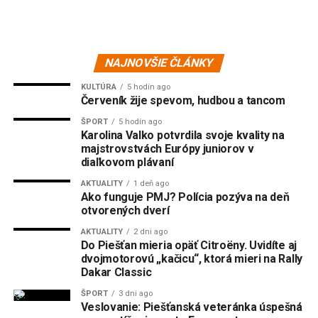
NAJNOVŠIE ČLÁNKY
KULTÚRA
5 hodín ago
Červeník žije spevom, hudbou a tancom
ŠPORT
5 hodín ago
Karolina Valko potvrdila svoje kvality na
majstrovstvách Európy juniorov v
diaľkovom plávaní
AKTUALITY
1 deň ago
Ako funguje PMJ? Polícia pozýva na deň
otvorených dverí
AKTUALITY
2 dni ago
Do Piešťan mieria opäť Citroëny. Uvidíte aj
dvojmotorovú „kačicu“, ktorá mieri na Rally
Dakar Classic
ŠPORT
3 dni ago
Veslovanie: Piešťanská veteránka úspešná