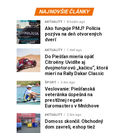
NAJNOVŠIE ČLÁNKY
AKTUALITY
8 hodín ago
Ako funguje PMJ? Polícia
pozýva na deň otvorených
dverí
AKTUALITY
1 deň ago
Do Piešťan mieria opäť
Citroëny. Uvidíte aj
dvojmotorovú „kačicu“, ktorá
mieri na Rally Dakar Classic
ŠPORT
2 dni ago
Veslovanie: Piešťanská
veteránka úspešná na
prestížnej regate
Euromasters v Mníchove
AKTUALITY
2 dni ago
Domoss skončil. Obchodný
dom zavreli, eshop tiež