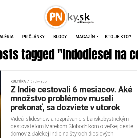
ALÉRIA
PR ČLÁNKY
BLOGY
MAGAZÍN
KTO JE KTO?
posts tagged "Indodiesel na c
KULTÚRA
3 roky ago
Z Indie cestovali 6 mesiacov. Aké
množstvo problémov museli
prekonať, sa dozviete v utorok
Videá, slideshow a rozprávanie s banskobystrickým
cestovateľom Marekom Slobodníkom o veľkej ceste
domov z ďalekej Indie na štyroch dieslových