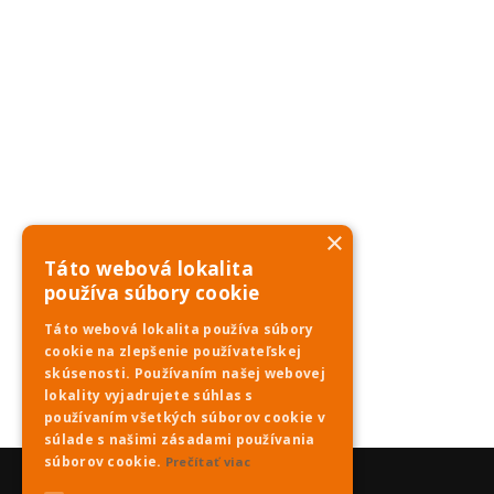
×
Táto webová lokalita
používa súbory cookie
Táto webová lokalita používa súbory
cookie na zlepšenie používateľskej
skúsenosti. Používaním našej webovej
lokality vyjadrujete súhlas s
používaním všetkých súborov cookie v
súlade s našimi zásadami používania
súborov cookie.
Prečítať viac