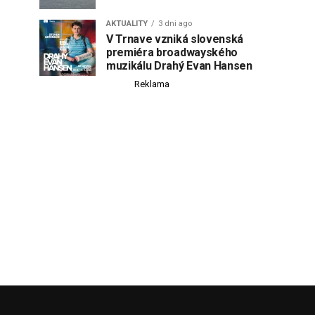
AKTUALITY
3 dni ago
V Trnave vzniká slovenská
premiéra broadwayského
muzikálu Drahý Evan Hansen
Reklama