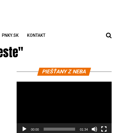
PNKY.SK
KONTAKT
este"
Video
PIEŠŤANY Z NEBA
prehrávač
00:00
01:34