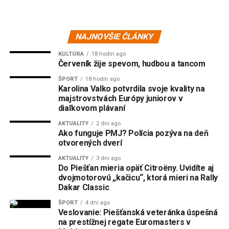
NAJNOVŠIE ČLÁNKY
KULTÚRA
18 hodín ago
Červeník žije spevom, hudbou a tancom
ŠPORT
18 hodín ago
Karolina Valko potvrdila svoje kvality na
majstrovstvách Európy juniorov v
diaľkovom plávaní
AKTUALITY
2 dni ago
Ako funguje PMJ? Polícia pozýva na deň
otvorených dverí
AKTUALITY
3 dni ago
Do Piešťan mieria opäť Citroëny. Uvidíte aj
dvojmotorovú „kačicu“, ktorá mieri na Rally
Dakar Classic
ŠPORT
4 dni ago
Veslovanie: Piešťanská veteránka úspešná
na prestížnej regate Euromasters v