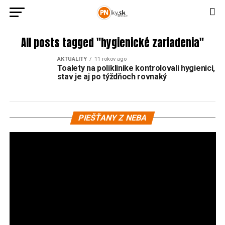
All posts tagged "hygienické zariadenia"
AKTUALITY
11 rokov ago
Toalety na poliklinike kontrolovali hygienici,
stav je aj po týždňoch rovnaký
Vi
PIEŠŤANY Z NEBA
pr