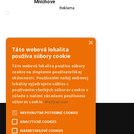
Mníchove
Reklama
×
Táto webová lokalita
používa súbory cookie
Táto webová lokalita používa súbory
cookie na zlepšenie používateľskej
skúsenosti. Používaním našej webovej
lokality vyjadrujete súhlas s
používaním všetkých súborov cookie v
súlade s našimi zásadami používania
súborov cookie.
Prečítať viac
NEVYHNUTNE POTREBNÉ COOKIES
ANALYTICKÉ COOKIES
MARKETINGOVÉ COOKIES