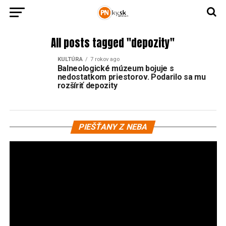
All posts tagged "depozity"
KULTÚRA
7 rokov ago
Balneologické múzeum bojuje s
nedostatkom priestorov. Podarilo sa mu
rozšíriť depozity
Vi
PIEŠŤANY Z NEBA
pr