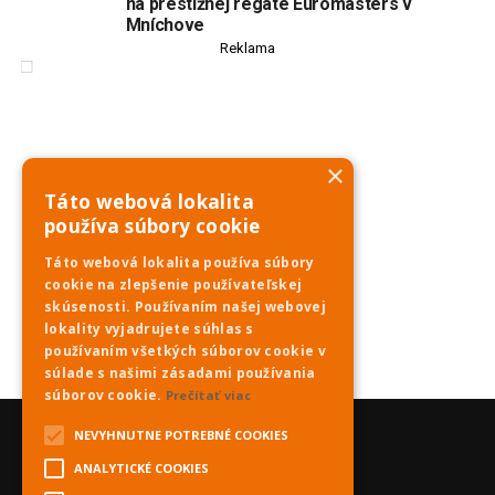
na prestížnej regate Euromasters v
Mníchove
Reklama
×
Táto webová lokalita
používa súbory cookie
Táto webová lokalita používa súbory
cookie na zlepšenie používateľskej
skúsenosti. Používaním našej webovej
lokality vyjadrujete súhlas s
používaním všetkých súborov cookie v
súlade s našimi zásadami používania
súborov cookie.
Prečítať viac
NEVYHNUTNE POTREBNÉ COOKIES
ANALYTICKÉ COOKIES