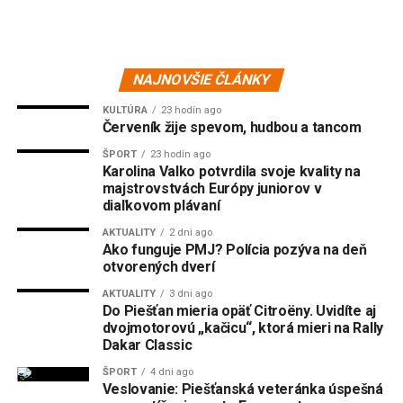
NAJNOVŠIE ČLÁNKY
KULTÚRA
23 hodín ago
Červeník žije spevom, hudbou a tancom
ŠPORT
23 hodín ago
Karolina Valko potvrdila svoje kvality na
majstrovstvách Európy juniorov v
diaľkovom plávaní
AKTUALITY
2 dni ago
Ako funguje PMJ? Polícia pozýva na deň
otvorených dverí
AKTUALITY
3 dni ago
Do Piešťan mieria opäť Citroëny. Uvidíte aj
dvojmotorovú „kačicu“, ktorá mieri na Rally
Dakar Classic
ŠPORT
4 dni ago
Veslovanie: Piešťanská veteránka úspešná