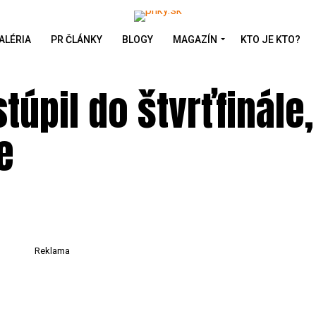
ALÉRIA
PR ČLÁNKY
BLOGY
MAGAZÍN
KTO JE KTO?
túpil do štvrťfinále
e
Reklama