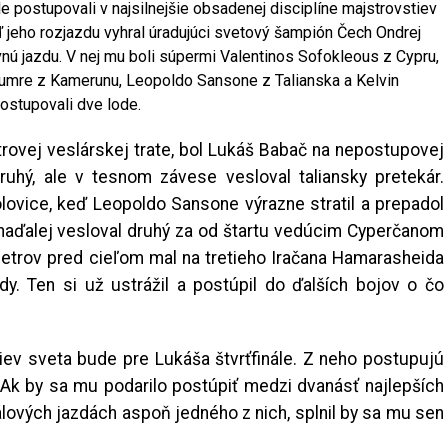
le postupovali v najsilnejšie obsadenej disciplíne majstrovstiev
keď jeho rozjazdu vyhral úradujúci svetový šampión Čech Ondrej
ú jazdu. V nej mu boli súpermi Valentinos Sofokleous z Cypru,
oumre z Kamerunu, Leopoldo Sansone z Talianska a Kelvin
postupovali dve lode.
rovej veslárskej trate, bol Lukáš Babač na nepostupovej
druhý, ale v tesnom závese vesloval taliansky pretekár.
olovice, keď Leopoldo Sansone výrazne stratil a prepadol
 naďalej vesloval druhý za od štartu vedúcim Cyperčanom
trov pred cieľom mal na tretieho Iračana Hamarasheida
y. Ten si už ustrážil a postúpil do ďalších bojov o čo
ev sveta bude pre Lukáša štvrťfinále. Z neho postupujú
. Ak by sa mu podarilo postúpiť medzi dvanásť najlepších
álových jazdách aspoň jedného z nich, splnil by sa mu sen