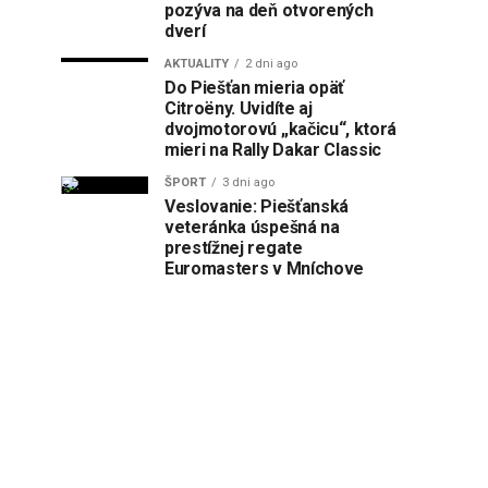
pozýva na deň otvorených
dverí
AKTUALITY
2 dni ago
Do Piešťan mieria opäť
Citroëny. Uvidíte aj
dvojmotorovú „kačicu“, ktorá
mieri na Rally Dakar Classic
ŠPORT
3 dni ago
Veslovanie: Piešťanská
veteránka úspešná na
prestížnej regate
Euromasters v Mníchove