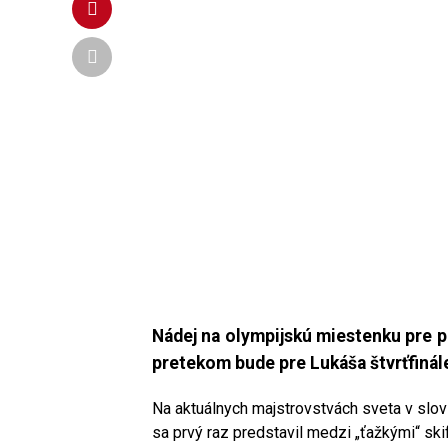
Nádej na olympijskú miestenku pre p
pretekom
bude pre Lukáša štvrťfinál
Na aktuálnych majstrovstvách sveta v slo
sa prvý raz predstavil medzi „ťažkými“ ski