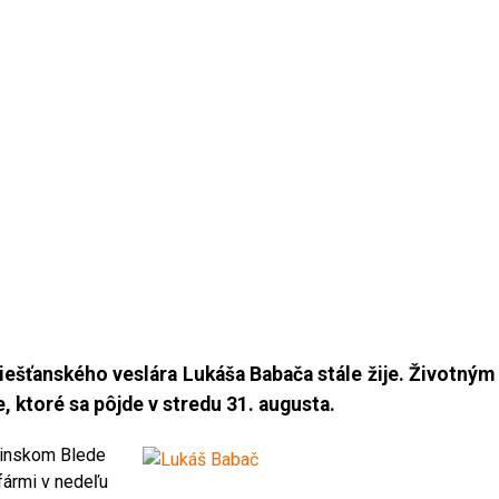
iešťanského veslára Lukáša Babača stále žije. Životným
e, ktoré sa pôjde v stredu 31. augusta.
vinskom Blede
fármi v nedeľu