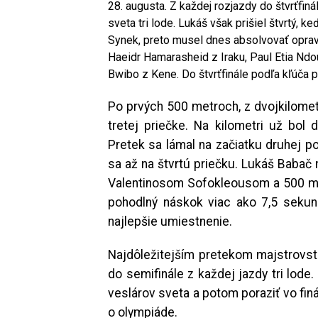
28. augusta. Z každej rozjazdy do štvrťfiná
sveta tri lode. Lukáš však prišiel štvrtý, 
Synek, preto musel dnes absolvovať opravn
Haeidr Hamarasheid z Iraku, Paul Etia Nd
Bwibo z Kene. Do štvrťfinále podľa kľúča 
Po prvých 500 metroch, z dvojkilomet
tretej priečke. Na kilometri už bol 
Pretek sa lámal na začiatku druhej p
sa až na štvrtú priečku. Lukáš Babač
Valentinosom Sofokleousom a 500 me
pohodlný náskok viac ako 7,5 sekund
najlepšie umiestnenie.
Najdôležitejším pretekom majstrovsti
do semifinále z každej jazdy tri lode
veslárov sveta a potom poraziť vo fin
o olympiáde.