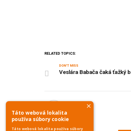
RELATED TOPICS:
DON'T MISS
Veslára Babača čaká ťažký b
×
PNky.sk
Táto webová lokalita
používa súbory cookie
Táto webová lokalita používa súbory