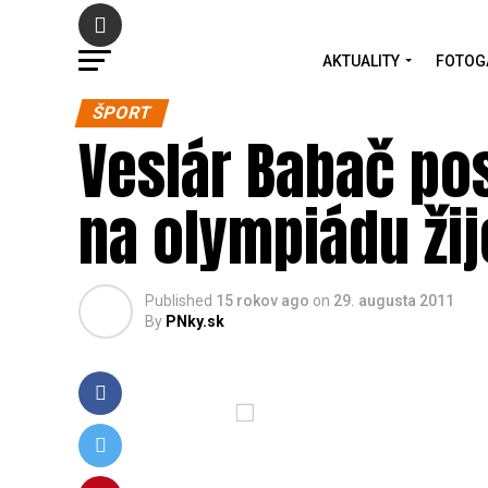
AKTUALITY
FOTOG
ŠPORT
Veslár Babač pos
na olympiádu žij
Published
15 rokov ago
on
29. augusta 2011
By
PNky.sk