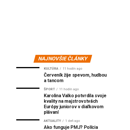
NAJNOVŠIE ČLÁNKY
KULTÚRA
11 hodín ago
Červeník žije spevom, hudbou
a tancom
ŠPORT
11 hodín ago
Karolina Valko potvrdila svoje
kvality na majstrovstvách
Európy juniorov v diaľkovom
plávaní
AKTUALITY
1 deň ago
Ako funguje PMJ? Polícia