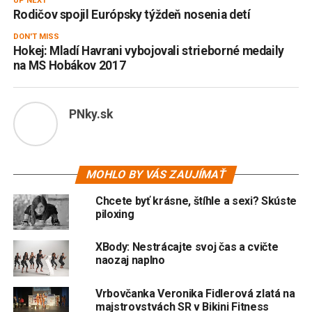
UP NEXT
Rodičov spojil Európsky týždeň nosenia detí
DON'T MISS
Hokej: Mladí Havrani vybojovali strieborné medaily
na MS Hobákov 2017
PNky.sk
MOHLO BY VÁS ZAUJÍMAŤ
Chcete byť krásne, štíhle a sexi? Skúste
piloxing
XBody: Nestrácajte svoj čas a cvičte
naozaj naplno
Vrbovčanka Veronika Fidlerová zlatá na
majstrovstvách SR v Bikini Fitness