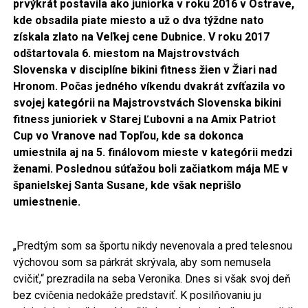
prvýkrát postavila ako juniorka v roku 2016 v Ostrave,
kde obsadila piate miesto a už o dva týždne nato
získala zlato na Veľkej cene Dubnice. V roku 2017
odštartovala 6. miestom na Majstrovstvách
Slovenska v disciplíne bikini fitness žien v Žiari nad
Hronom. Počas jedného víkendu dvakrát zvíťazila vo
svojej kategórii na Majstrovstvách Slovenska bikini
fitness junioriek v Starej Ľubovni a na Amix Patriot
Cup vo Vranove nad Topľou, kde sa dokonca
umiestnila aj na 5. finálovom mieste v kategórii medzi
ženami. Poslednou súťažou boli začiatkom mája ME v
španielskej Santa Susane, kde však neprišlo
umiestnenie.
„Predtým som sa športu nikdy nevenovala a pred telesnou
výchovou som sa párkrát skrývala, aby som nemusela
cvičiť,“ prezradila na seba Veronika. Dnes si však svoj deň
bez cvičenia nedokáže predstaviť. K posilňovaniu ju