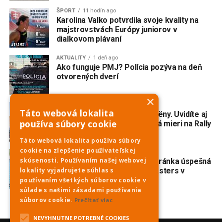
ŠPORT
11 hodín ago
Karolina Valko potvrdila svoje kvality na
majstrovstvách Európy juniorov v
diaľkovom plávaní
AKTUALITY
1 deň ago
Ako funguje PMJ? Polícia pozýva na deň
otvorených dverí
×
AKTUALITY
2 dni ago
Táto webová lokalita
Do Piešťan mieria opäť Citroëny. Uvidíte aj
používa súbory cookie
dvojmotorovú „kačicu“, ktorá mieri na Rally
Dakar Classic
Táto webová lokalita používa súbory
cookie na zlepšenie používateľskej
ŠPORT
3 dni ago
skúsenosti. Používaním našej webovej
Veslovanie: Piešťanská veteránka úspešná
na prestížnej regate Euromasters v
lokality vyjadrujete súhlas s
Mníchove
používaním všetkých súborov cookie v
súlade s našimi zásadami používania
súborov cookie.
Prečítať viac
NEVYHNUTNE POTREBNÉ COOKIES