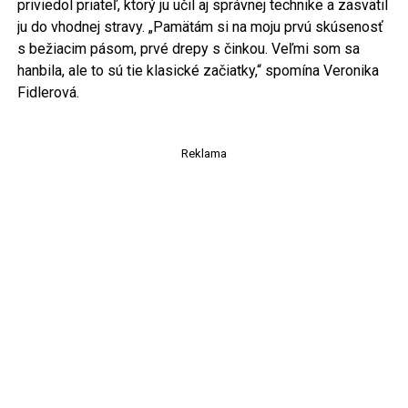
priviedol priateľ, ktorý ju učil aj správnej technike a zasvätil
ju do vhodnej stravy. „Pamätám si na moju prvú skúsenosť
s bežiacim pásom, prvé drepy s činkou. Veľmi som sa
hanbila, ale to sú tie klasické začiatky,“ spomína Veronika
Fidlerová.
Reklama