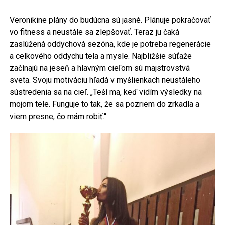
Veronikine plány do budúcna sú jasné. Plánuje pokračovať
vo fitness a neustále sa zlepšovať. Teraz ju čaká
zaslúžená oddychová sezóna, kde je potreba regenerácie
a celkového oddychu tela a mysle. Najbližšie súťaže
začínajú na jeseň a hlavným cieľom sú majstrovstvá
sveta. Svoju motiváciu hľadá v myšlienkach neustáleho
sústredenia sa na cieľ. „Teší ma, keď vidím výsledky na
mojom tele. Funguje to tak, že sa pozriem do zrkadla a
viem presne, čo mám robiť.“