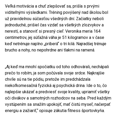
Veľká motivácia a chuť zlepšovať sa, prišla s prvými
viditeľnými výsledkami. Tréning povýšený nad školou bol
už pravidelnou súčasťou všedných dní. Začiatky neboli
jednoduché, prišiel čas vzdať sa všetkých zlozvykov a
nerestí, a stanoviť si presný cieľ. Veronika meria 164
centimetrov, jej súťažná váha je 51 kilogramov a v čase
keď netrénuje naplno „priberá“ o tri kilá. Najradšej trénuje
brucho a nohy, no nepohrdne ani tlakmi na ramená.
„Aj keď ma mnohí spočiatku od toho odhovárali, nechápali
prečo to robím, ja som počúvala svoje srdce. Najkrajšie
chvíle sú na tie pódiu, pretože im predchádzala
niekoľkomesačná fyzická aj psychická drina. Ide o to, čo
najlepšie ukázať a predviesť svoje kvality, upriamiť všetky
oči divákov a samotných rozhodcov na seba. Pred každým
vystúpením sa snažím upokojiť, mať čistú myseľ, načerpať
energiu a zažiariť,“ opisuje zákutia fitness športovkyňa.