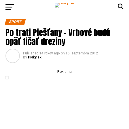
ŠPORT
Po trati Piešťany – Vrbové budú
opäť fičať dreziny
Published
14 rokov ago
on
15. septembra 2012
By
PNky.sk
Reklama