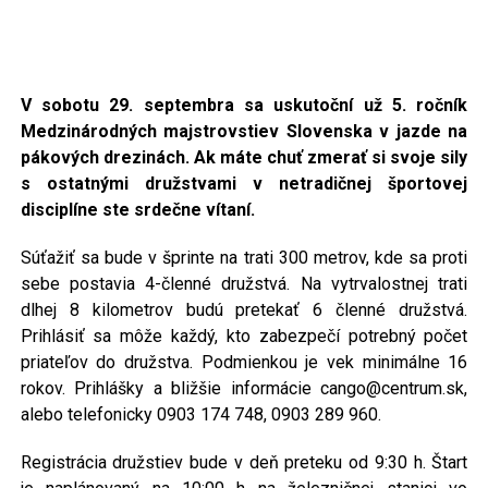
V sobotu 29. septembra sa uskutoční už 5. ročník
Medzinárodných majstrovstiev Slovenska v jazde na
pákových drezinách. Ak máte chuť zmerať si svoje sily
s ostatnými družstvami v netradičnej športovej
disciplíne ste srdečne vítaní.
Súťažiť sa bude v šprinte na trati 300 metrov, kde sa proti
sebe postavia 4-členné družstvá. Na vytrvalostnej trati
dlhej 8 kilometrov budú pretekať 6 členné družstvá.
Prihlásiť sa môže každý, kto zabezpečí potrebný počet
priateľov do družstva. Podmienkou je vek minimálne 16
rokov. Prihlášky a bližšie informácie cango@centrum.sk,
alebo telefonicky 0903 174 748, 0903 289 960.
Registrácia družstiev bude v deň preteku od 9:30 h. Štart