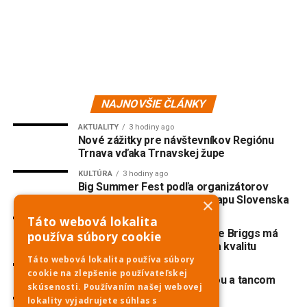
NAJNOVŠIE ČLÁNKY
AKTUALITY
3 hodiny ago
Nové zážitky pre návštevníkov Regiónu
Trnava vďaka Trnavskej župe
KULTÚRA
3 hodiny ago
Big Summer Fest podľa organizátorov
prepísal letnú festivalovú mapu Slovenska
×
Táto webová lokalita
ŠPORT
4 hodiny ago
Basketbal: Američanka Terae Briggs má
používa súbory cookie
Čajkám priniesť skúsenosti a kvalitu
Táto webová lokalita používa súbory
KULTÚRA
1 deň ago
cookie na zlepšenie používateľskej
Červeník žije spevom, hudbou a tancom
skúsenosti. Používaním našej webovej
lokality vyjadrujete súhlas s
ŠPORT
1 deň ago