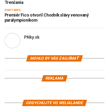
Trenčania
DON'T MISS
Premiér Fico otvoril Chodník slávy venovaný
paralympionikom
PNky.sk
MOHLO BY VÁS ZAUJÍMAŤ
REKLAMA
ODDYCHUJTE VO WELIALANDE