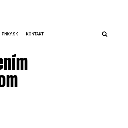
PNKY.SK
KONTAKT
nením
vom