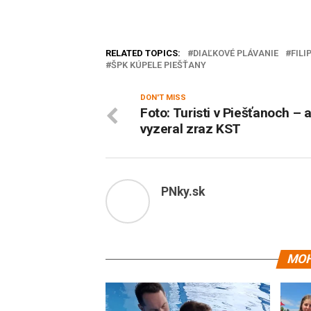
RELATED TOPICS:
DIAĽKOVÉ PLÁVANIE
FILI
ŠPK KÚPELE PIEŠŤANY
DON'T MISS
Foto: Turisti v Piešťanoch – 
vyzeral zraz KST
PNky.sk
MOH