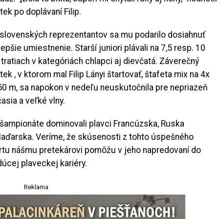
tek po doplávaní Filip.
slovenských reprezentantov sa mu podarilo dosiahnuť
lepšie umiestnenie. Starší juniori plávali na 7,5 resp. 10
tratiach v kategóriách chlapci aj dievčatá. Záverečný
tek , v ktorom mal Filip Lányi štartovať, štafeta mix na 4x
0 m, sa napokon v nedeľu neuskutočnila pre nepriazeň
asia a veľké vlny.
šampionáte dominovali plavci Francúzska, Ruska
aďarska. Veríme, že skúsenosti z tohto úspešného
rtu nášmu pretekárovi pomôžu v jeho napredovaní do
úcej plaveckej kariéry.
Reklama