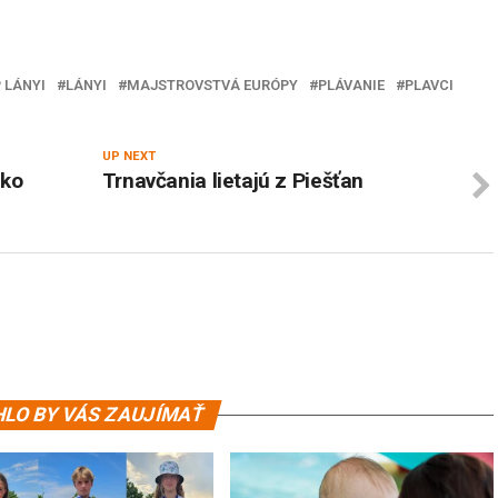
P LÁNYI
LÁNYI
MAJSTROVSTVÁ EURÓPY
PLÁVANIE
PLAVCI
UP NEXT
ako
Trnavčania lietajú z Piešťan
LO BY VÁS ZAUJÍMAŤ