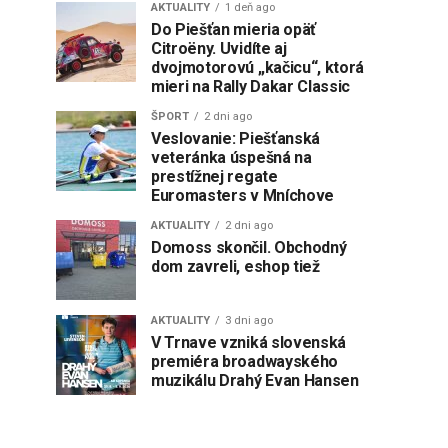
AKTUALITY
1 deň ago
Do Piešťan mieria opäť
Citroëny. Uvidíte aj
dvojmotorovú „kačicu“, ktorá
mieri na Rally Dakar Classic
ŠPORT
2 dni ago
Veslovanie: Piešťanská
veteránka úspešná na
prestížnej regate
Euromasters v Mníchove
AKTUALITY
2 dni ago
Domoss skončil. Obchodný
dom zavreli, eshop tiež
AKTUALITY
3 dni ago
V Trnave vzniká slovenská
premiéra broadwayského
muzikálu Drahý Evan Hansen