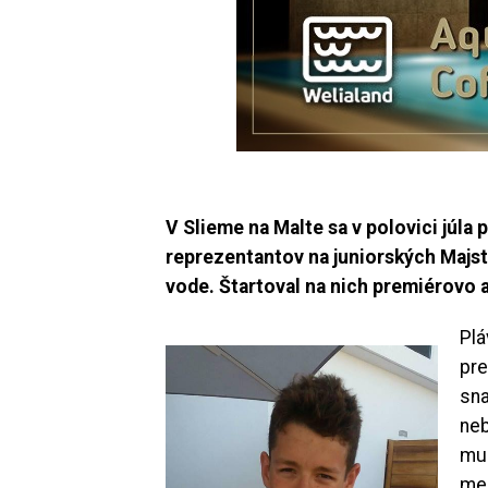
V Slieme na Malte sa v polovici júla
reprezentantov na juniorských Majst
vode. Štartoval na nich premiérovo a
Plá
pre
sna
neb
mus
med