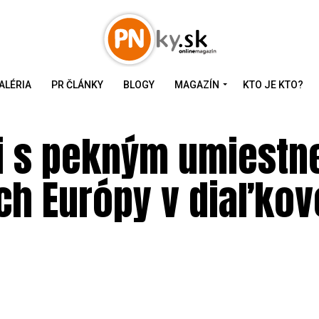
ALÉRIA
PR ČLÁNKY
BLOGY
MAGAZÍN
KTO JE KTO?
nyi s pekným umiest
ch Európy v diaľko