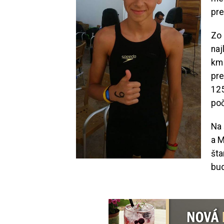
pre
Zo 
naj
km 
pre
125
poč
Na 
a M
šta
bud