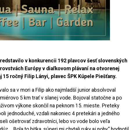
 predstavilo v konkurencii 192 plavcov šesť slovenských
rovstvách Európy v diaľkovom plávaní na otvorenej
j 15 ročný Filip Lányi, plavec ŠPK Kúpele Piešťany.
valo sa v mori a Filip ako najmladší junior absolvoval
miérovo 5 km trať v slanej vode. Bojoval statočne a po
živom výkone skončil na peknom 15. mieste. Preteky
oli jednoduché, vzdali nakoniec 4 pretekári a jedného
eli ošetrovať zdravotníci, lebo vo vode bolo veľa
úz. „Bola to bitka, súperi mi chytali ruky aj nohy,“ hodnotil