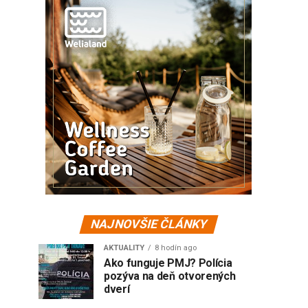
NAJNOVŠIE ČLÁNKY
AKTUALITY
8 hodín ago
Ako funguje PMJ? Polícia
pozýva na deň otvorených
dverí