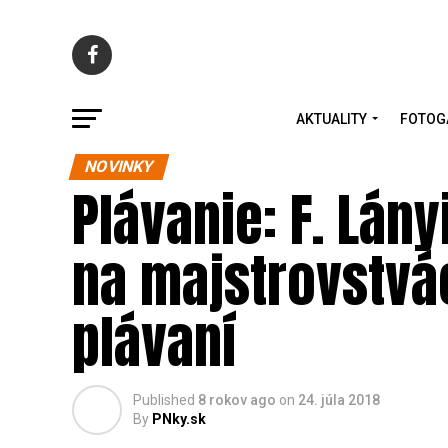
AKTUALITY
FOTOG
NOVINKY
Plávanie: F. Lá
na majstrovstvá
plávaní
Published
8 rokov ago
on
24. júla 2018
By
PNky.sk