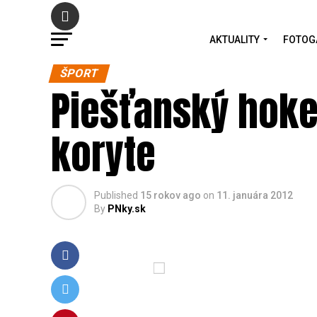
AKTUALITY
FOTOG
ŠPORT
Piešťanský hoke
koryte
Published
15 rokov ago
on
11. januára 2012
By
PNky.sk