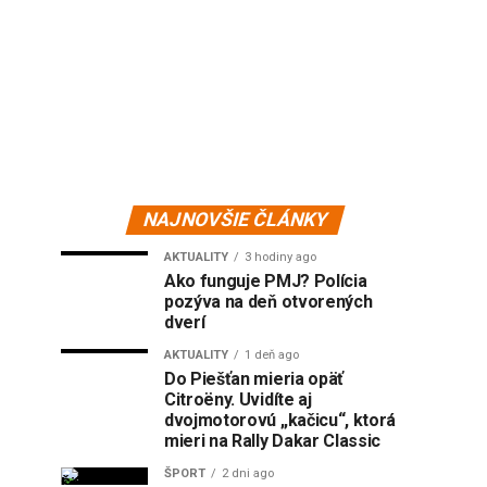
NAJNOVŠIE ČLÁNKY
AKTUALITY
3 hodiny ago
Ako funguje PMJ? Polícia
pozýva na deň otvorených
dverí
AKTUALITY
1 deň ago
Do Piešťan mieria opäť
Citroëny. Uvidíte aj
dvojmotorovú „kačicu“, ktorá
mieri na Rally Dakar Classic
ŠPORT
2 dni ago