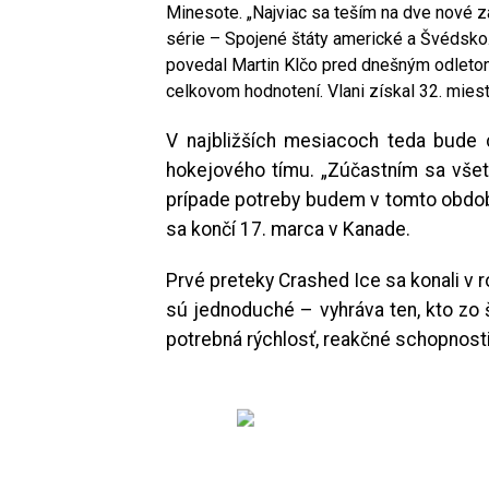
Minesote. „Najviac sa teším na dve nové z
série – Spojené štáty americké a Švédsk
povedal Martin Klčo pred dnešným odletom
celkovom hodnotení. Vlani získal 32. miest
V najbližších mesiacoch teda bude 
hokejového tímu. „Zúčastním sa všetk
prípade potreby budem v tomto období 
sa končí 17. marca v Kanade.
Prvé preteky Crashed Ice sa konali v r
sú jednoduché – vyhráva ten, kto zo 
potrebná rýchlosť, reakčné schopnosti,