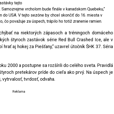
astávky tejto
o. Samozrejme vrcholom bude finále v kanadskom Quebeku,“
 do USA. V tejto sezóne by chcel skončiť do 16. miesta v
o, čo považuje za úspech, trápilo ho totiž zranenie ramien.
chýbať na niektorých zápasoch a tréningoch domáceho
ých štyroch zastávok série Red Bull Crashed Ice, ale v
hrať aj hokej za Piešťany,“ uzavrel útočník ŠHK 37. Séria
oku 2000 a postupne sa rozšírili do celého sveta. Pravidlá
štyroch pretekárov príde do cieľa ako prvý. Na úspech je
 vytrvalosť, tvrdosť, odvaha.
Reklama