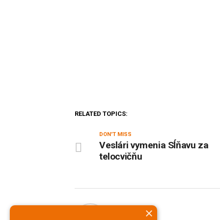
RELATED TOPICS:
DON'T MISS
Veslári vymenia Sĺňavu za
telocvičňu
×
PNky.sk