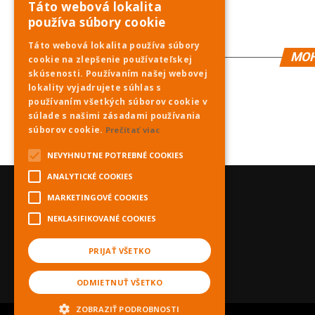
Táto webová lokalita
používa súbory cookie
Táto webová lokalita používa súbory
MOH
cookie na zlepšenie používateľskej
skúsenosti. Používaním našej webovej
lokality vyjadrujete súhlas s
používaním všetkých súborov cookie v
súlade s našimi zásadami používania
súborov cookie.
Prečítať viac
NEVYHNUTNE POTREBNÉ COOKIES
ANALYTICKÉ COOKIES
MARKETINGOVÉ COOKIES
NEKLASIFIKOVANÉ COOKIES
PRIJAŤ VŠETKO
ODMIETNUŤ VŠETKO
ZOBRAZIŤ PODROBNOSTI