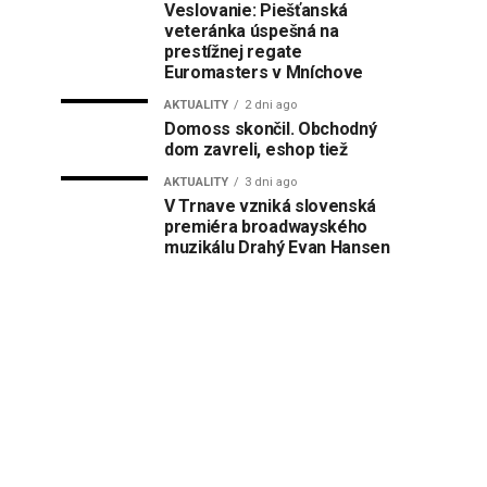
Veslovanie: Piešťanská
veteránka úspešná na
prestížnej regate
Euromasters v Mníchove
AKTUALITY
2 dni ago
Domoss skončil. Obchodný
dom zavreli, eshop tiež
AKTUALITY
3 dni ago
V Trnave vzniká slovenská
premiéra broadwayského
muzikálu Drahý Evan Hansen