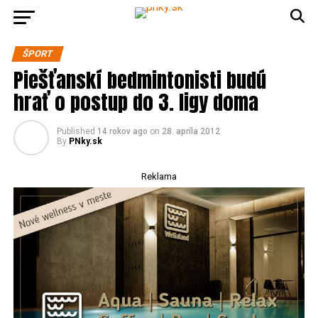
ŠPORT
Piešťanskí bedmintonisti budú
hrať o postup do 3. ligy doma
Published
14 rokov ago
on
28. apríla 2012
By
PNky.sk
Reklama