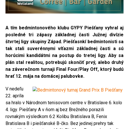
A tím bedmintonového klubu GYPY Piešťany vyhral aj
posledné tri zápasy základnej časti Južnej divízie
štvrtej ligy skupiny Západ. Piešťasnkí bedmintonisti sa
tak stali suverénnymi víťazmi základnej časti a sú
horúcimi kandidátmi na postup do tretej ligy. Aby sa
plán stal realitou, potrebujú skončiť prvý, alebo druhý
na záverečnom turnaji Final Four/Play Off, ktorý budú
hrať 12. mája na domácej palubovke.
V nedeľu
22. apríla
sa hralo v Národnom tenisovom centre v Bratislave 6. kolo
4. ligy. Piešťany A v ňom aj bez Brežného porazili
rovnakým výsledkom 6:2 Kolibu Bratislava B, Fenix
Bratislava B i piešťanské B-čko. Bez jedinej prehry tak