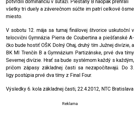
potvrdili dominanciu v súťaži. Piešťany B naopak prehrali
všetky tri duely a záverečnom súčte im patrí celkové ôsme
miesto.
V sobotu 12. mája sa turnaj finálovej štvorice uskutoční v
telocvični Gymnázia Pierra de Coubertina a piešťanské A-
čko bude hostiť OŠK Dolný Ohaj, druhý tím Južnej divízie, a
BK MI Trenčín B a Gymnázium Partizánske, prvé dva tímy
Severnej divízie. Hrať sa bude systémom každý s každým,
pričom zápasy základnej časti sa nezapočítavajú. Do 3.
ligy postúpia prvé dva tímy z Final Four.
Výsledky 6. kola základnej časti, 22.4.2012, NTC Bratislava
Reklama