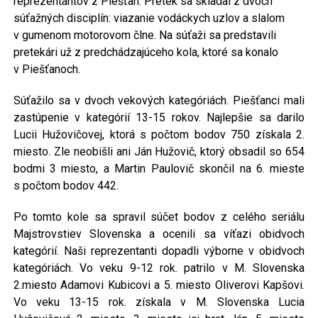
reprezentantov z Piešťan. Pretek sa skladal z dvoch
súťažných disciplín: viazanie vodáckych uzlov a slalom
v gumenom motorovom člne. Na súťaži sa predstavili
pretekári už z predchádzajúceho kola, ktoré sa konalo
v Piešťanoch.
Súťažilo sa v dvoch vekových kategóriách. Piešťanci mali
zastúpenie v kategórií 13-15 rokov. Najlepšie sa darilo
Lucii Hužovičovej, ktorá s počtom bodov 750 získala 2.
miesto. Zle neobišli ani Ján Hužovič, ktorý obsadil so 654
bodmi 3 miesto, a Martin Paulovič skončil na 6. mieste
s počtom bodov 442.
Po tomto kole sa spravil súčet bodov z celého seriálu
Majstrovstiev Slovenska a ocenili sa víťazi obidvoch
kategórií. Naši reprezentanti dopadli výborne v obidvoch
kategóriách. Vo veku 9-12 rok. patrilo v M. Slovenska
2.miesto Adamovi Kubicovi a 5. miesto Oliverovi Kapšovi.
Vo veku 13-15 rok. získala v M. Slovenska Lucia