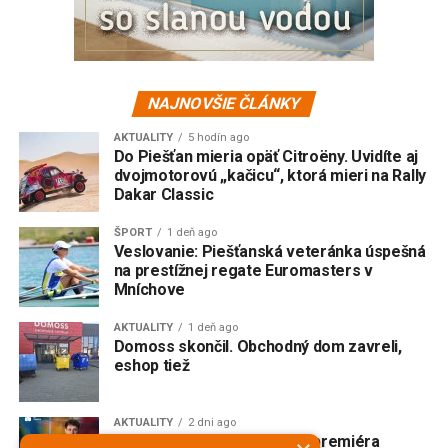
NAJNOVŠIE ČLÁNKY
AKTUALITY
5 hodín ago
Do Piešťan mieria opäť Citroëny. Uvidíte aj
dvojmotorovú „kačicu“, ktorá mieri na Rally
Dakar Classic
ŠPORT
1 deň ago
Veslovanie: Piešťanská veteránka úspešná
na prestížnej regate Euromasters v
Mníchove
AKTUALITY
1 deň ago
Domoss skončil. Obchodný dom zavreli,
eshop tiež
AKTUALITY
2 dni ago
V Trnave vzniká slovenská premiéra