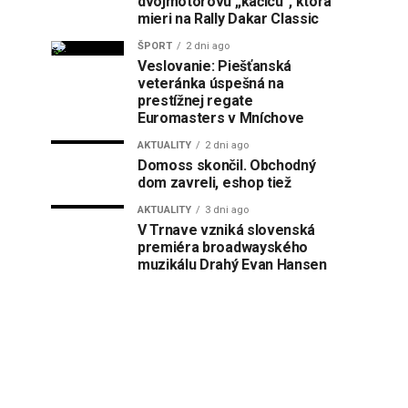
dvojmotorovú „kačicu“, ktorá
mieri na Rally Dakar Classic
ŠPORT
2 dni ago
Veslovanie: Piešťanská
veteránka úspešná na
prestížnej regate
Euromasters v Mníchove
AKTUALITY
2 dni ago
Domoss skončil. Obchodný
dom zavreli, eshop tiež
AKTUALITY
3 dni ago
V Trnave vzniká slovenská
premiéra broadwayského
muzikálu Drahý Evan Hansen