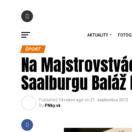
AKTUALITY
FOTOG
ŠPORT
Na Majstrovstv
Saalburgu Baláž
Published
14 rokov ago
on
21. septembra 2012
By
PNky.sk