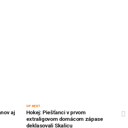
UP NEXT
anov aj
Hokej: Piešťanci v prvom
extraligovom domácom zápase
deklasovali Skalicu