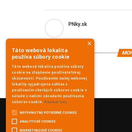
PNky.sk
×
Táto webová lokalita
MOH
používa súbory cookie
Táto webová lokalita používa súbory
cookie na zlepšenie používateľskej
skúsenosti. Používaním našej webovej
lokality vyjadrujete súhlas s
používaním všetkých súborov cookie v
súlade s našimi zásadami používania
súborov cookie.
Prečítať viac
NEVYHNUTNE POTREBNÉ COOKIES
ANALYTICKÉ COOKIES
MARKETINGOVÉ COOKIES