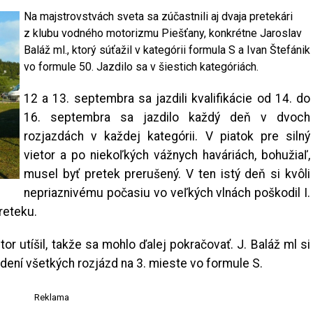
Na majstrovstvách sveta sa zúčastnili aj dvaja pretekári
z klubu vodného motorizmu Piešťany, konkrétne Jaroslav
Baláž ml., ktorý súťažil v kategórii formula S a Ivan Štefánik
vo formule 50. Jazdilo sa v šiestich kategóriách.
12 a 13. septembra sa jazdili kvalifikácie od 14. do
16. septembra sa jazdilo každý deň v dvoch
rozjazdách v každej kategórii. V piatok pre silný
vietor a po niekoľkých vážnych haváriách, bohužiaľ,
musel byť pretek prerušený. V ten istý deň si kvôli
nepriaznivému počasiu vo veľkých vlnách poškodil I.
reteku.
r utíšil, takže sa mohlo ďalej pokračovať. J. Baláž ml si
zdení všetkých rozjázd na 3. mieste vo formule S.
Reklama