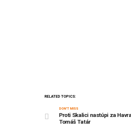
RELATED TOPICS:
DON'T MISS
Proti Skalici nastúpi za Havr
Tomáš Tatár