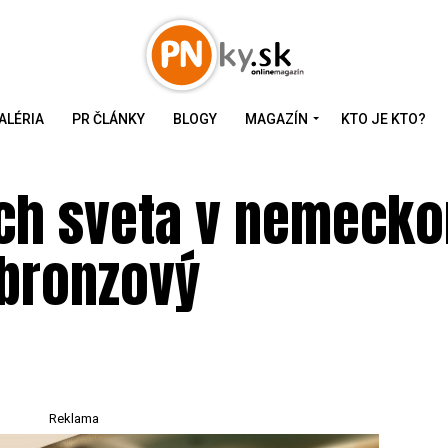
ALÉRIA
PR ČLÁNKY
BLOGY
MAGAZÍN
KTO JE KTO?
ách sveta v nemeck
 bronzový
Reklama