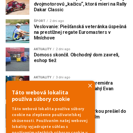
dvojmotorovú „kačicu“, ktorá mieri na Rally
Dakar Classic
ŠPORT
2 dni ago
Veslovanie: Piešťanská veteránka úspešná
na prestížnej regate Euromasters v
Mníchove
AKTUALITY
2 dni ago
Domoss skončil. Obchodný dom zavreli,
eshop tiež
AKTUALITY
3 dni ago
V Trnave vzniká slovenská premiéra
×
broadwayského muzikálu Drahý Evan
Táto webová lokalita
Hansen
používa súbory cookie
AKTUALITY
3 dni ago
Táto webová lokalita používa súbory
Nehoda na Havrane: S motorkou prešiel do
cookie na zlepšenie používateľskej
protismeru a zrazil sa s ďalším
skúsenosti. Používaním našej webovej
motocyklom
lokality vyjadrujete súhlas s
používaním všetkých súborov cookie v