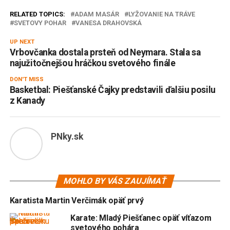
RELATED TOPICS:
ADAM MASÁR
LYŽOVANIE NA TRÁVE
SVETOVY POHAR
VANESA DRAHOVSKÁ
UP NEXT
Vrbovčanka dostala prsteň od Neymara. Stala sa
najužitočnejšou hráčkou svetového finále
DON'T MISS
Basketbal: Piešťanské Čajky predstavili ďalšiu posilu
z Kanady
PNky.sk
MOHLO BY VÁS ZAUJÍMAŤ
Karatista Martin Verčimák opäť prvý
Karate: Mladý Piešťanec opäť víťazom
svetového pohára