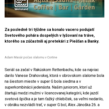
Za posledné tri týždne sa konalo vacero podujatí
Svetového pohára dospelých v lyžovaní na tráve,
ktorého sa zúčastnili aj pretekári z Piešťan a Banky.
Adam Masár počas slalomu v Cortine
Seriál sa začal v Rakúskom Rettenbachu, kde sa najviac
darilo Vanese Drahovskej, ktorá v obrovskom slalome bola
na šiestom mieste v super G bola siedma a v
superkombinácii jedenásta. Našim juniorom, ktorí už
štartujú medzi mužmi v licencovanej kategórii, kde jazdí
svetová špička a je tam ťažký chlebíček, sa veľmi nedarilo,
v obráku nezvládli trať, v super G bol, Alex Jánoška 26. a