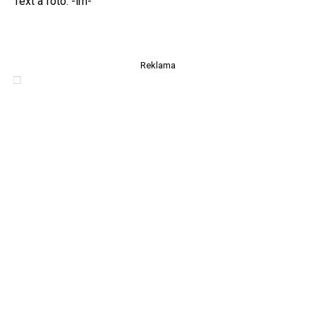
Text a foto: -lm-
Reklama