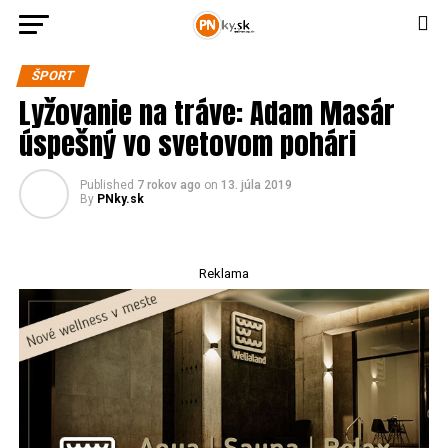
ŠPORT
Lyžovanie na tráve: Adam Masár
úspešný vo svetovom pohári
Published
7 rokov ago
on
13. júla 2019
By
PNky.sk
Reklama