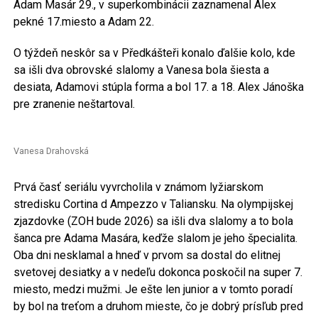
Adam Masár 29., v superkombinácii zaznamenal Alex
pekné 17.miesto a Adam 22.
O týždeň neskôr sa v Předkášteři konalo ďalšie kolo, kde
sa išli dva obrovské slalomy a Vanesa bola šiesta a
desiata, Adamovi stúpla forma a bol 17. a 18. Alex Jánoška
pre zranenie neštartoval.
Vanesa Drahovská
Prvá časť seriálu vyvrcholila v známom lyžiarskom
stredisku Cortina d Ampezzo v Taliansku. Na olympijskej
zjazdovke (ZOH bude 2026) sa išli dva slalomy a to bola
šanca pre Adama Masára, keďže slalom je jeho špecialita.
Oba dni nesklamal a hneď v prvom sa dostal do elitnej
svetovej desiatky a v nedeľu dokonca poskočil na super 7.
miesto, medzi mužmi. Je ešte len junior a v tomto poradí
by bol na treťom a druhom mieste, čo je dobrý prísľub pred