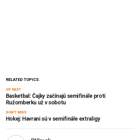
RELATED TOPICS:
UP NEXT
Basketbal: Čajky začínajú semifinále proti
Ružomberku už v sobotu
DON'T MISS
Hokej: Havrani sú v semifinále extraligy