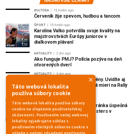
NAJNOVŠIE ČLÁNKY
KULTÚRA
15 hodín ago
Červeník žije spevom, hudbou a tancom
ŠPORT
15 hodín ago
Karolina Valko potvrdila svoje kvality na
majstrovstvách Európy juniorov v
diaľkovom plávaní
AKTUALITY
2 dni ago
Ako funguje PMJ? Polícia pozýva na deň
otvorených dverí
AKTUALITY
3 dni ago
×
Do Piešťan mieria opäť Citroëny. Uvidíte aj
dvojmotorovú „kačicu“, ktorá mieri na Rally
Táto webová lokalita
Dakar Classic
používa súbory cookie
ŠPORT
4 dni ago
Táto webová lokalita používa súbory
Veslovanie: Piešťanská veteránka úspešná
cookie na zlepšenie používateľskej
na prestížnej regate Euromasters v
skúsenosti. Používaním našej webovej
Mníchove
lokality vyjadrujete súhlas s
používaním všetkých súborov cookie v
súlade s našimi zásadami používania