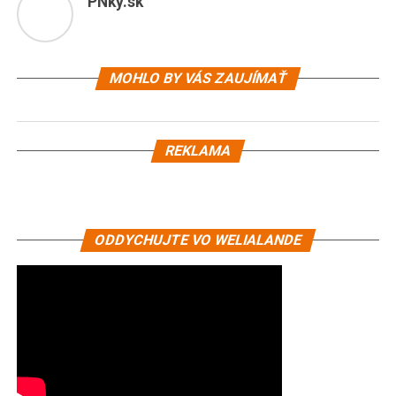
PNky.sk
MOHLO BY VÁS ZAUJÍMAŤ
REKLAMA
ODDYCHUJTE VO WELIALANDE