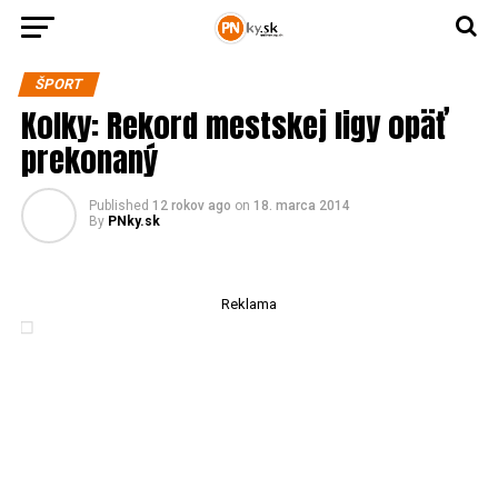
ŠPORT
Kolky: Rekord mestskej ligy opäť
prekonaný
Published
12 rokov ago
on
18. marca 2014
By
PNky.sk
Reklama