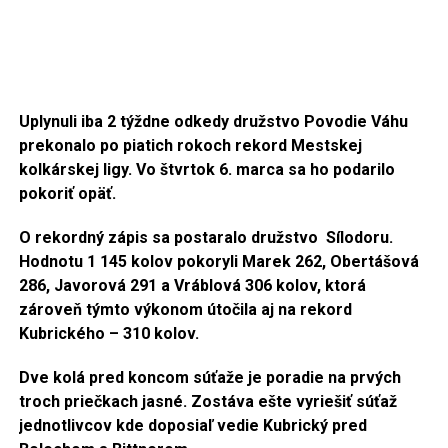
Uplynuli iba 2 týždne odkedy družstvo Povodie Váhu
prekonalo po piatich rokoch rekord Mestskej
kolkárskej ligy. Vo štvrtok 6. marca sa ho podarilo
pokoriť opäť.
O rekordný zápis sa postaralo družstvo Sílodoru.
Hodnotu 1 145 kolov pokoryli Marek 262, Obertášová
286, Javorová 291 a Vráblová 306 kolov, ktorá
zároveň týmto výkonom útočila aj na rekord
Kubrického – 310 kolov.
Dve kolá pred koncom súťaže je poradie na prvých
troch priečkach jasné. Zostáva ešte vyriešiť súťaž
jednotlivcov kde doposiaľ vedie Kubrický pred