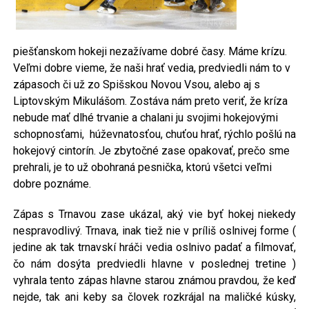
piešťanskom hokeji nezažívame dobré časy. Máme krízu.
Veľmi dobre vieme, že naši hrať vedia, predviedli nám to v
zápasoch či už zo Spišskou Novou Vsou, alebo aj s
Liptovským Mikulášom. Zostáva nám preto veriť, že kríza
nebude mať dlhé trvanie a chalani ju svojimi hokejovými
schopnosťami, húževnatosťou, chuťou hrať, rýchlo pošlú na
hokejový cintorín. Je zbytočné zase opakovať, prečo sme
prehrali, je to už obohraná pesnička, ktorú všetci veľmi
dobre poznáme.
Zápas s Trnavou zase ukázal, aký vie byť hokej niekedy
nespravodlivý. Trnava, inak tiež nie v príliš oslnivej forme (
jedine ak tak trnavskí hráči vedia oslnivo padať a filmovať,
čo nám dosýta predviedli hlavne v poslednej tretine )
vyhrala tento zápas hlavne starou známou pravdou, že keď
nejde, tak ani keby sa človek rozkrájal na maličké kúsky,