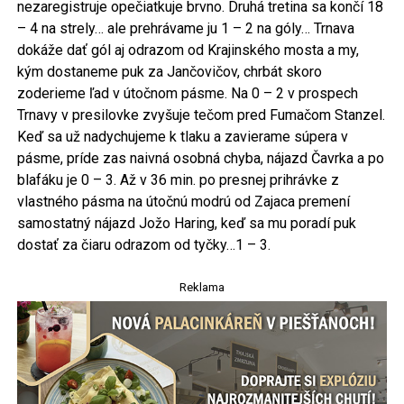
nezaregistruje opečiatkuje brvno. Druhá tretina sa končí 18
– 4 na strely… ale prehrávame ju 1 – 2 na góly… Trnava
dokáže dať gól aj odrazom od Krajinského mosta a my,
kým dostaneme puk za Jančovičov, chrbát skoro
zoderieme ľad v útočnom pásme. Na 0 – 2 v prospech
Trnavy v presilovke zvyšuje tečom pred Fumačom Stanzel.
Keď sa už nadychujeme k tlaku a zavierame súpera v
pásme, príde zas naivná osobná chyba, nájazd Čavrka a po
blafáku je 0 – 3. Až v 36 min. po presnej prihrávke z
vlastného pásma na útočnú modrú od Zajaca premení
samostatný nájazd Jožo Haring, keď sa mu poradí puk
dostať za čiaru odrazom od tyčky…1 – 3.
Reklama