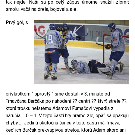
tak nejde. Naši sa po celý zápas úmorne snažili zlomiť
smolu, väčšina drela, bojovala, ale …….
Prvý gól, s
prívlastkom “ sprostý “ sme dostali v 3. minúte od
Trnavčana Barčáka po nahodení ?? centri ?? štvrť strele ??,
ktorá trošku neistému Adamovi Fumačovi vypadla z
náručia … 0 – 1 .V tejto časti hry hráme zle, opäť sa opakujú
chyby….. Jedinú skutočnú šancu v tejto časti má Trnava,
keď ich Barčák prekvapivou strelou, ktorú Adam skoro ani