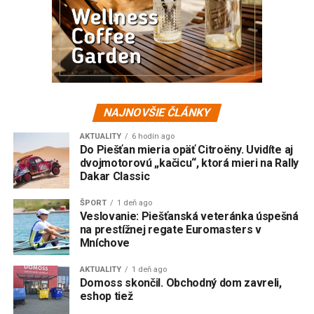
NAJNOVŠIE ČLÁNKY
AKTUALITY
6 hodín ago
Do Piešťan mieria opäť Citroëny. Uvidíte aj
dvojmotorovú „kačicu“, ktorá mieri na Rally
Dakar Classic
ŠPORT
1 deň ago
Veslovanie: Piešťanská veteránka úspešná
na prestížnej regate Euromasters v
Mníchove
AKTUALITY
1 deň ago
Domoss skončil. Obchodný dom zavreli,
eshop tiež