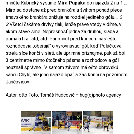
minúte Kubrický vysunie
Mira Pupáka
do nájazdu 2 na 1 …
Miro sa dostane až pred brankára a švihom ponad plece
trnavského brankára znižuje na rozdiel jediného gólu….
2 –
3
Všetci čakáme drvivý tlak, lenže práve vtedy vidíme, v
akom stave sme. Nepresnosť jedna za druhou, slabá a
pomalá hra…atď, atď. Pár minút pred koncom nás ešte
rozhodcovia „oberajú“ o vyrovnávací gól, keď Poláčkova
strela síce končí v sieti, ale úprimne priznajme, puk už bol
3 centimetre mimo útočného pásma a rozhodcovia gól
neuznali správne. V samom závere má ešte obrovskú
šancu Chylo, ale jeho nájazd opäť a zas končí na pozornom
Jančovičovi.
Autor: otto Foto: Tomáš Hudcovič – hug(o)photo agency