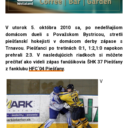
V utorok 5. októbra 2010 sa, po nedeľňajšom
domácom dueli s Považskom Bystricou, stretli
piešťanskí
hokejisti v domácom derby zápase s
Trnavou. Piešťanci po tretinách 0:1, 1:2,1:0 napokon
prehrali 2:3. V nasledujúcich riadkoch si môžete
prečítať ako videli zápas fanúšikovia ŠHK 37 Piešťany
z fanklubu
HFC´04 Piešťany
.
V