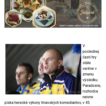
V
poslednej
časti hry
stále
veríme v
zmenu
výsledku.
Paradoxne,
rozhodca
naivne
píska herecké výkony trnavských komediantov, v 45.