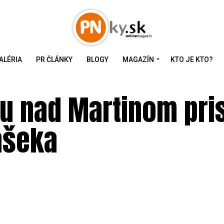
ALÉRIA
PR ČLÁNKY
BLOGY
MAGAZÍN
KTO JE KTO?
vu nad Martinom pri
ašeka