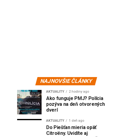
NAJNOVŠIE ČLÁNKY
AKTUALITY
2 hodiny ago
Ako funguje PMJ? Polícia
pozýva na deň otvorených
dverí
AKTUALITY
1 deň ago
Do Piešťan mieria opäť
Citroëny. Uvidíte aj