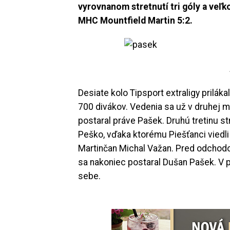
vyrovnanom stretnutí tri góly a veľk
MHC Mountfield Martin 5:2.
Desiate kolo Tipsport extraligy prilák
700 divákov. Vedenia sa už v druhej mi
postaral práve Pašek. Druhú tretinu st
Peško, vďaka ktorému Piešťanci viedli
Martinčan Michal Važan. Pred odchodom
sa nakoniec postaral Dušan Pašek. V p
sebe.