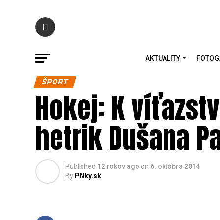
AKTUALITY
FOTOG
ŠPORT
Hokej: K víťazst
hetrik Dušana P
Published
12 rokov ago
on
6. októbra 2014
By
PNky.sk