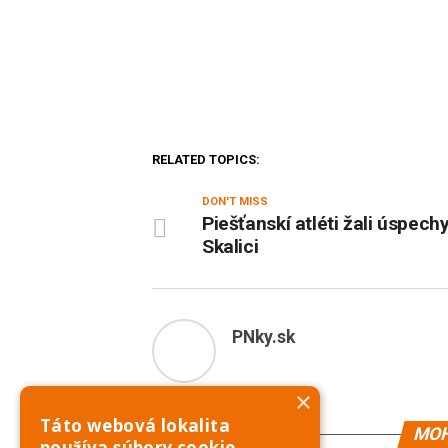
RELATED TOPICS:
DON'T MISS
Piešťanskí atléti žali úspechy
Skalici
PNky.sk
×
Táto webová lokalita
MOH
používa súbory cookie