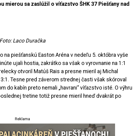
ou mierou sa zaslúžil o víťazstvo ŠHK 37 Piešťany nad
Foto: Laco Duračka
alo na piešťanskú Easton Aréna v nedeľu 5. októbra vyše
núte ujali hostia, zakrátko sa však o vyrovnanie na 1:1
relecky otvoril Matúš Rais a presne mieril aj Michal
 3:1. Tesne pred záverom strednej časti však skóroval
 do kabín preto nemali „havrani“ víťazstvo isté. O výhru
oslednej tretine totiž presne mieril hneď dvakrát po
Reklama