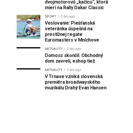
dvojmotorovú „kačicu“, ktorá
mieri na Rally Dakar Classic
ŠPORT
2 dni ago
Veslovanie: Piešťanská
veteránka úspešná na
prestížnej regate
Euromasters v Mníchove
AKTUALITY
2 dni ago
Domoss skončil. Obchodný
dom zavreli, eshop tiež
AKTUALITY
3 dni ago
V Trnave vzniká slovenská
premiéra broadwayského
muzikálu Drahý Evan Hansen