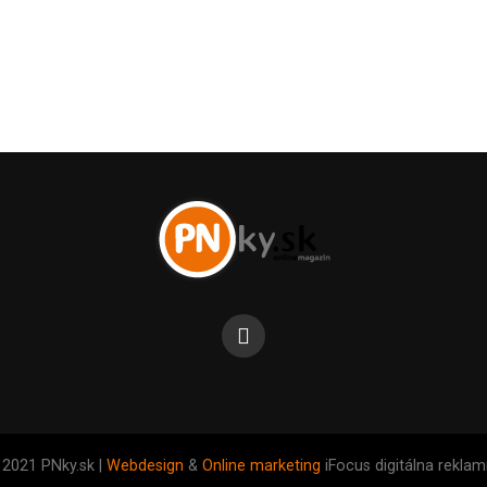
 2021 PNky.sk |
Webdesign
&
Online marketing
iFocus digitálna rekla