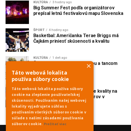
KULTÚRA
3 hodiny ago
Big Summer Fest podľa organizátorov
prepísal letnú festivalovú mapu Slovenska
ŠPORT
4 hodiny ago
Basketbal: Američanka Terae Briggs má
Čajkám priniesť skúsenosti a kvalitu
KULTÚRA
1 deň ago
Červeník žije spevom, hudbou a tancom
×
Táto webová lokalita
používa súbory cookie
ŠPORT
1 deň ago
Táto webová lokalita používa súbory
Karolina Valko potvrdila svoje kvality na
cookie na zlepšenie používateľskej
majstrovstvách Európy juniorov v
skúsenosti. Používaním našej webovej
diaľkovom plávaní
lokality vyjadrujete súhlas s
používaním všetkých súborov cookie v
súlade s našimi zásadami používania
súborov cookie.
Prečítať viac