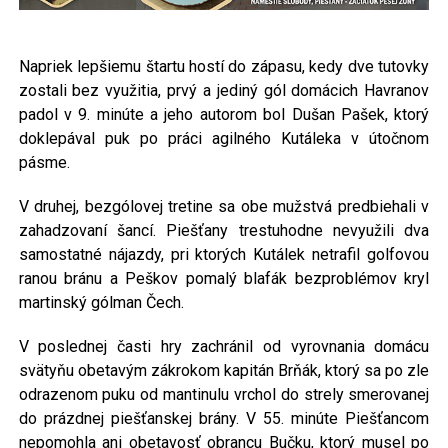
Napriek lepšiemu štartu hostí do zápasu, kedy dve tutovky
zostali bez využitia, prvý a jediný gól domácich Havranov
padol v 9. minúte a jeho autorom bol Dušan Pašek, ktorý
doklepával puk po práci agilného Kutáleka v útočnom
pásme.
V druhej, bezgólovej tretine sa obe mužstvá predbiehali v
zahadzovaní šancí. Piešťany trestuhodne nevyužili dva
samostatné nájazdy, pri ktorých Kutálek netrafil golfovou
ranou bránu a Peškov pomalý blafák bezproblémov kryl
martinský gólman Čech.
V poslednej časti hry zachránil od vyrovnania domácu
svätyňu obetavým zákrokom kapitán Brňák, ktorý sa po zle
odrazenom puku od mantinulu vrchol do strely smerovanej
do prázdnej piešťanskej brány. V 55. minúte Piešťancom
nepomohla ani obetavosť obrancu Bučku, ktorý musel po