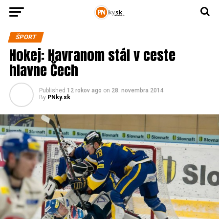
ŠPORT
Hokej: Havranom stál v ceste
hlavne Čech
Published
12 rokov ago
on
28. novembra 2014
By
PNky.sk