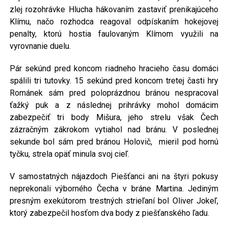
zlej rozohrávke Hlucha hákovaním zastaviť prenikajúceho
Klímu, načo rozhodca reagoval odpískaním hokejovej
penalty, ktorú hostia faulovaným Klímom využili na
vyrovnanie duelu.
Pár sekúnd pred koncom riadneho hracieho času domáci
spálili tri tutovky. 15 sekúnd pred koncom tretej časti hry
Románek sám pred poloprázdnou bránou nespracoval
ťažký puk a z následnej prihrávky mohol domácim
zabezpečiť tri body Mišura, jeho strelu však Čech
zázračným zákrokom vytiahol nad bránu. V poslednej
sekunde bol sám pred bránou Holovič, mieril pod hornú
tyčku, strela opäť minula svoj cieľ.
V samostatných nájazdoch Piešťanci ani na štyri pokusy
neprekonali výborného Čecha v bráne Martina. Jediným
presným exekútorom trestných strieľaní bol Oliver Jokeľ,
ktorý zabezpečil hosťom dva body z piešťanského ľadu.