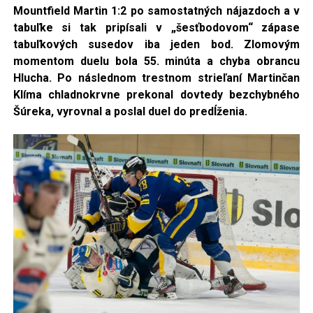
Mountfield Martin
1:2 po samostatných nájazdoch a v
tabuľke si tak pripísali v „šesťbodovom“ zápase
tabuľkových susedov iba jeden bod. Zlomovým
momentom duelu bola 55. minúta a chyba obrancu
Hlucha. Po následnom trestnom strieľaní Martinčan
Klíma chladnokrvne prekonal dovtedy bezchybného
Šúreka, vyrovnal a poslal duel do predĺženia.