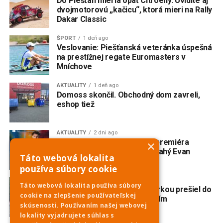
Do Piešťan mieria opäť Citroëny. Uvidíte aj
dvojmotorovú „kačicu“, ktorá mieri na Rally
Dakar Classic
ŠPORT
1 deň ago
Veslovanie: Piešťanská veteránka úspešná
na prestížnej regate Euromasters v
Mníchove
AKTUALITY
1 deň ago
Domoss skončil. Obchodný dom zavreli,
eshop tiež
AKTUALITY
2 dni ago
V Trnave vzniká slovenská premiéra
×
broadwayského muzikálu Drahý Evan
Táto webová lokalita
Hansen
používa súbory cookie
AKTUALITY
2 dni ago
Táto webová lokalita používa súbory
Nehoda na Havrane: S motorkou prešiel do
cookie na zlepšenie používateľskej
protismeru a zrazil sa s ďalším
skúsenosti. Používaním našej webovej
motocyklom
lokality vyjadrujete súhlas s