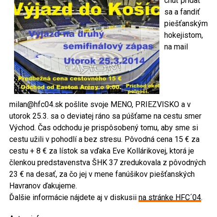
chuť pridať
sa a fandiť
piešťanským
hokejistom,
na mail
milan@hfc04.sk pošlite svoje MENO, PRIEZVISKO a v
utorok 25.3. sa o deviatej ráno sa púšťame na cestu smer
Východ. Čas odchodu je prispôsobený tomu, aby sme si
cestu užili v pohodlí a bez stresu. Pôvodná cena 15 € za
cestu + 8 € za lístok sa vďaka Eve Kollárikovej, ktorá je
členkou predstavenstva ŠHK 37 zredukovala z pôvodných
23 € na desať, za čo jej v mene fanúšikov piešťanských
Havranov ďakujeme.
Ďalšie informácie nájdete aj v diskusii
na stránke HFC´04
.