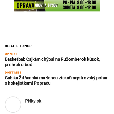
RELATED TOPICS:
UP NEXT
Basketbal: Čajkám chýbal na Ružomberok kúsok,
prehrali o bod
DON'T MISS
Gabika Žitňanská má šancu získať majstrovský pohár
s hokejistkami Popradu
PNky.sk