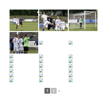
1
2
►