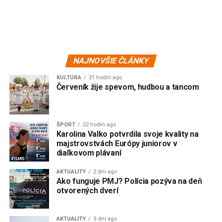
NAJNOVŠIE ČLÁNKY
KULTÚRA
21 hodín ago
Červeník žije spevom, hudbou a tancom
ŠPORT
22 hodín ago
Karolina Valko potvrdila svoje kvality na
majstrovstvách Európy juniorov v
diaľkovom plávaní
AKTUALITY
2 dni ago
Ako funguje PMJ? Polícia pozýva na deň
otvorených dverí
AKTUALITY
3 dni ago