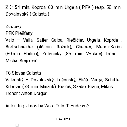
ŹK : 54. min. Koprda, 63. min. Urgela ( PFK ) resp. 58. min.
Dovalovský ( Galanta )
Zostavy :
PFK Piešťany
Valo – Valla, Sailer, Galba, Riečičiar, Urgela, Koprda ,
Bretschneider (46.min. Rožník), Chebeň, Mehdi-Karim
(80.min. Hnilica), Zelenický (85. min. Vyskoč) Tréner :
Michal Krajčovič
FC Slovan Galanta
Valenský – Dovalovský, Lošonský, Eliáš, Varga, Schiffer,
Kubovič (78. min. Minárik), Bielčík, Szabo, Braun, Mikuš
Tréner : Anton Dragúň
Autor: Ing. Jaroslav Valo Foto: T. Hudcovič
Reklama