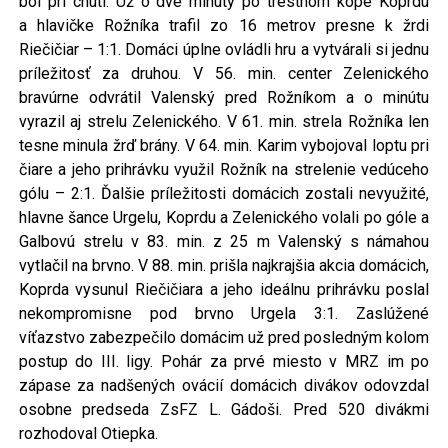
bol pri chuti. Už o dve minúty po trestnom kope Koprdu
a hlavičke Rožníka trafil zo 16 metrov presne k žrdi
Riečičiar – 1:1. Domáci úplne ovládli hru a vytvárali si jednu
príležitosť za druhou. V 56. min. center Zelenického
bravúrne odvrátil Valenský pred Rožníkom a o minútu
vyrazil aj strelu Zelenického. V 61. min. strela Rožníka len
tesne minula žrď brány. V 64. min. Karim vybojoval loptu pri
čiare a jeho prihrávku využil Rožník na strelenie vedúceho
gólu – 2:1. Ďalšie príležitosti domácich zostali nevyužité,
hlavne šance Urgelu, Koprdu a Zelenického volali po góle a
Galbovú strelu v 83. min. z 25 m Valenský s námahou
vytlačil na brvno. V 88. min. prišla najkrajšia akcia domácich,
Koprda vysunul Riečičiara a jeho ideálnu prihrávku poslal
nekompromisne pod brvno Urgela 3:1. Zaslúžené
víťazstvo zabezpečilo domácim už pred posledným kolom
postup do III. ligy. Pohár za prvé miesto v MRZ im po
zápase za nadšených ovácií domácich divákov odovzdal
osobne predseda ZsFZ L. Gádoši. Pred 520 divákmi
rozhodoval Otiepka.