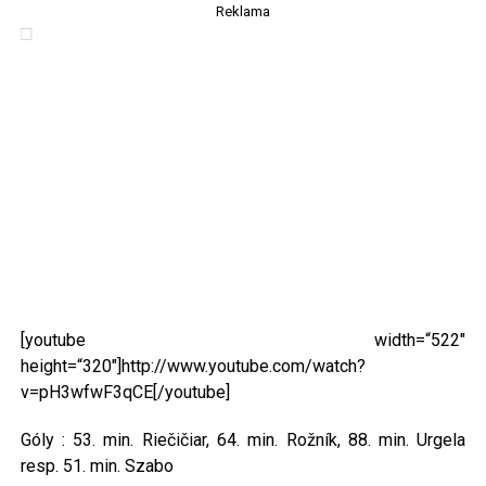
Reklama
[youtube width=“522″
height=“320″]http://www.youtube.com/watch?
v=pH3wfwF3qCE[/youtube]
Góly : 53. min. Riečičiar, 64. min. Rožník, 88. min. Urgela
resp. 51. min. Szabo