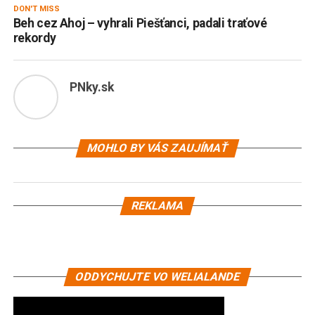
DON'T MISS
Beh cez Ahoj – vyhrali Piešťanci, padali traťové
rekordy
PNky.sk
MOHLO BY VÁS ZAUJÍMAŤ
REKLAMA
ODDYCHUJTE VO WELIALANDE