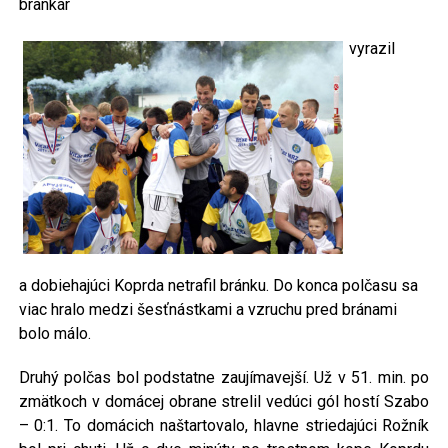
brankár
vyrazil
a dobiehajúci Koprda netrafil bránku. Do konca polčasu sa
viac hralo medzi šesťnástkami a vzruchu pred bránami
bolo málo.
Druhý polčas bol podstatne zaujímavejší. Už v 51. min. po
zmätkoch v domácej obrane strelil vedúci gól hostí Szabo
– 0:1. To domácich naštartovalo, hlavne striedajúci Rožník