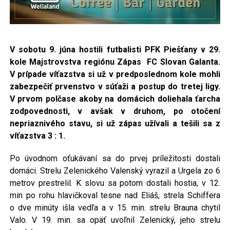
V sobotu 9. júna hostili futbalisti PFK Piešťany v 29.
kole Majstrovstva regiónu Zápas FC Slovan Galanta.
V prípade víťazstva si už v predposlednom kole mohli
zabezpečiť prvenstvo v súťaži a postup do tretej ligy.
V prvom polčase akoby na domácich doliehala ťarcha
zodpovednosti, v avšak v druhom, po otočení
nepriaznivého stavu, si už zápas užívali a tešili sa z
víťazstva 3 : 1.
Po úvodnom oťukávaní sa do prvej príležitosti dostali
domáci. Strelu Zelenického Valenský vyrazil a Urgela zo 6
metrov prestrelil. K slovu sa potom dostali hostia, v 12.
min po rohu hlavičkoval tesne nad Eliáš, strela Schiffera
o dve minúty išla vedľa a v 15. min. strelu Brauna chytil
Valo. V 19. min. sa opäť uvoľnil Zelenický, jeho strelu