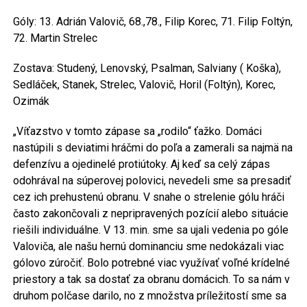
Góly: 13. Adrián Valovič, 68.,78., Filip Korec, 71. Filip Foltýn,
72. Martin Strelec
Zostava: Studený, Lenovský, Psalman, Salviany ( Koška),
Sedláček, Stanek, Strelec, Valovič, Horil (Foltýn), Korec,
Ozimák
„Víťazstvo v tomto zápase sa „rodilo“ ťažko. Domáci
nastúpili s deviatimi hráčmi do poľa a zamerali sa najmä na
defenzívu a ojedinelé protiútoky. Aj keď sa celý zápas
odohrával na súperovej polovici, nevedeli sme sa presadiť
cez ich prehustenú obranu. V snahe o strelenie gólu hráči
často zakončovali z nepripravených pozícií alebo situácie
riešili individuálne. V 13. min. sme sa ujali vedenia po góle
Valoviča, ale našu hernú dominanciu sme nedokázali viac
gólovo zúročiť. Bolo potrebné viac využívať voľné krídelné
priestory a tak sa dostať za obranu domácich. To sa nám v
druhom polčase darilo, no z množstva príležitostí sme sa