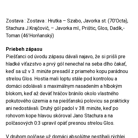
Zostava : Zostava : Hrutka – Szabo, Javorka st. (70’Octa),
Stachura J.Krajčovič, – Javorka ml., Prištic, Glos, Dadík,-
Toman (46’Horňanský)
Priebeh zápasu
Piešťanci od úvodu zápasu dávali najavo, že si prišli pre
hladké víťazstvo a prvý gól nenechal na seba dlho čakať,
keď sa už v 3. minúte presadil z priameho kopu parádnou
strelou Glos. Hostia mali loptu stále pod kontrolou a
domáci odolávali s maximálnym nasadením a hlbokým
blokom, keď až deväť hráčov bránilo okolo vlastného
pokutového územia a na piešťanskú polovicu sa prakticky
ani nedostávali. Druhý gól padol v 38. minúte, keď po
rohovom kope hlavou skóroval Jano Stachura a na
polčasových 0:3 upravil opäť presnou strelou Glos.
V druhom polčase už domáci absolútne nestíhali rýchlej