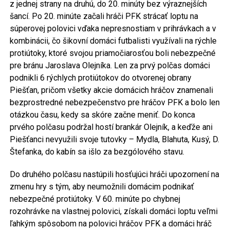
z jednej strany na druhú, do 20. minúty bez výraznejších
šancí. Po 20. minúte začali hráči PFK strácať loptu na
súperovej polovici vďaka nepresnostiam v prihrávkach a v
kombinácii, čo šikovní domáci futbalisti využívali na rýchle
protiútoky, ktoré svojou priamočiarosťou boli nebezpečné
pre bránu Jaroslava Olejníka. Len za prvý polčas domáci
podnikli 6 rýchlych protiútokov do otvorenej obrany
Piešťan, pričom všetky akcie domácich hráčov znamenali
bezprostredné nebezpečenstvo pre hráčov PFK a bolo len
otázkou času, kedy sa skóre začne meniť. Do konca
prvého polčasu podržal hostí brankár Olejník, a keďže ani
Piešťanci nevyužili svoje tutovky – Mydla, Blahuta, Kusý, D.
Štefanka, do kabín sa išlo za bezgólového stavu.
Do druhého polčasu nastúpili hosťujúci hráči upozornení na
zmenu hry s tým, aby neumožnili domácim podnikať
nebezpečné protiútoky. V 60. minúte po chybnej
rozohrávke na vlastnej polovici, získali domáci loptu veľmi
ľahkým spôsobom na polovici hráčov PFK a domáci hráč