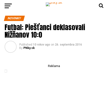
NOVINKY
Futbal: Piešťanci deklasovali
Nižňanov 10:0
Published
10 rokov ago
on
26. septembra 2016
By
PNky.sk
Reklama