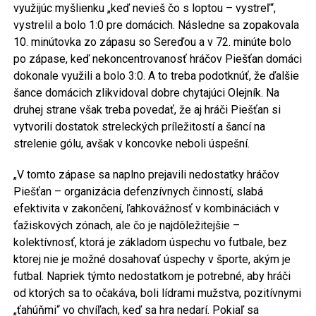
využijúc myšlienku „keď nevieš čo s loptou – vystreľ“,
vystrelil a bolo 1:0 pre domácich. Následne sa zopakovala
10. minútovka zo zápasu so Sereďou a v 72. minúte bolo
po zápase, keď nekoncentrovanosť hráčov Piešťan domáci
dokonale využili a bolo 3:0. A to treba podotknúť, že ďalšie
šance domácich zlikvidoval dobre chytajúci Olejník. Na
druhej strane však treba povedať, že aj hráči Piešťan si
vytvorili dostatok streleckých príležitostí a šancí na
strelenie gólu, avšak v koncovke neboli úspešní.
„V tomto zápase sa naplno prejavili nedostatky hráčov
Piešťan – organizácia defenzívnych činností, slabá
efektivita v zakončení, ľahkovážnosť v kombináciách v
ťažiskových zónach, ale čo je najdôležitejšie –
kolektívnosť, ktorá je základom úspechu vo futbale, bez
ktorej nie je možné dosahovať úspechy v športe, akým je
futbal. Napriek týmto nedostatkom je potrebné, aby hráči
od ktorých sa to očakáva, boli lídrami mužstva, pozitívnymi
„ťahúňmi“ vo chvíľach, keď sa hra nedarí. Pokiaľ sa