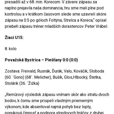
presadili až v 68. min. Korecom. V závere zápasu sa
naplno prejavila naša dominancia, hru sme mali plne pod
kontrolou a v krátkom časovom slede sme uzavreli skóre
zápasu na 0:5 po góloch Foltýna, Strelca a Koreca,“ opísal
priebeh zápasu tréner mladších dorastencov Peter Vrábel.
Žiaci U15:
8. kolo
Považská Bystrica – Piešťany 0:0 (0:0)
Zostava: Freivald, Rusnák, Ďurák, Valo, Kováčik, Sloboda
(60. ´Gono) (68´. Melicher), Bušík, Glos,Hlbocký, Štetka,
Stolárik (36. ´Žižka)
„Remízový výsledok zápasu vnímam skôr ako stratu dvoch
bodov, k čomu sme prispeli vlastným priemerným
výkonom, kde absentoval najmä pohyb bez lopty,
ponuková činnosť a podpora stredovych hráčov z druhej