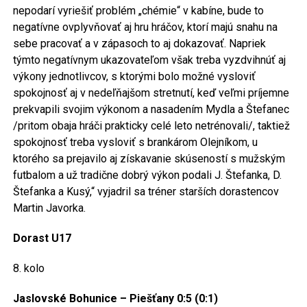
nepodarí vyriešiť problém „chémie“ v kabíne, bude to
negatívne ovplyvňovať aj hru hráčov, ktorí majú snahu na
sebe pracovať a v zápasoch to aj dokazovať. Napriek
týmto negatívnym ukazovateľom však treba vyzdvihnúť aj
výkony jednotlivcov, s ktorými bolo možné vysloviť
spokojnosť aj v nedeľňajšom stretnutí, keď veľmi príjemne
prekvapili svojim výkonom a nasadením Mydla a Štefanec
/pritom obaja hráči prakticky celé leto netrénovali/, taktiež
spokojnosť treba vysloviť s brankárom Olejníkom, u
ktorého sa prejavilo aj získavanie skúseností s mužským
futbalom a už tradične dobrý výkon podali J. Štefanka, D.
Štefanka a Kusý,“ vyjadril sa tréner starších dorastencov
Martin Javorka.
Dorast U17
8. kolo
Jaslovské Bohunice – Piešťany 0:5 (0:1)