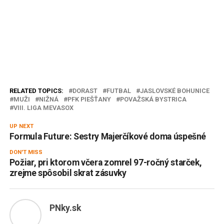
RELATED TOPICS:
DORAST
FUTBAL
JASLOVSKÉ BOHUNICE
MUŽI
NIŽNÁ
PFK PIEŠŤANY
POVAŽSKÁ BYSTRICA
VIII. LIGA MEVASOX
UP NEXT
Formula Future: Sestry Majerčíkové doma úspešné
DON'T MISS
Požiar, pri ktorom včera zomrel 97-ročný starček,
zrejme spôsobil skrat zásuvky
PNky.sk