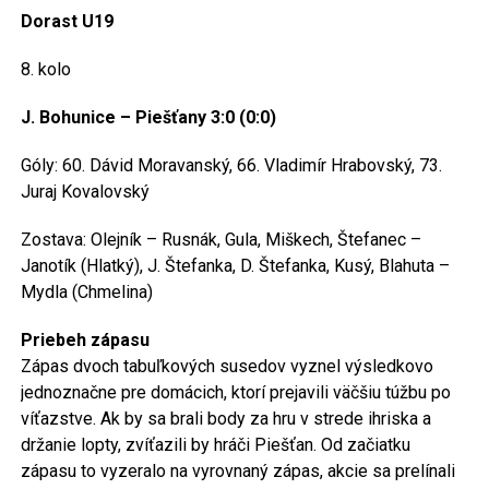
Dorast U19
8. kolo
J. Bohunice – Piešťany 3:0 (0:0)
Góly: 60. Dávid Moravanský, 66. Vladimír Hrabovský, 73.
Juraj Kovalovský
Zostava: Olejník – Rusnák, Gula, Miškech, Štefanec –
Janotík (Hlatký), J. Štefanka, D. Štefanka, Kusý, Blahuta –
Mydla (Chmelina)
Priebeh zápasu
Zápas dvoch tabuľkových susedov vyznel výsledkovo
jednoznačne pre domácich, ktorí prejavili väčšiu túžbu po
víťazstve. Ak by sa brali body za hru v strede ihriska a
držanie lopty, zvíťazili by hráči Piešťan. Od začiatku
zápasu to vyzeralo na vyrovnaný zápas, akcie sa prelínali