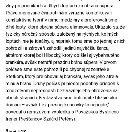
vlny po prienikoch a dlhých loptach za obranu súpera.
Práve menované činnosti nám výrazne komplikovali
konštuktívne tvoriť v rámci medzihry a preferovali sme
dlhé lopty, ktoré obrana súpera eliminovala. Ukázalo sa, že
fyzicky náročný spôsob, založený na rýchlych, kolmých
loptách, nie je ideálny, aj napriek tomu sme po jednej z nich
pohrozili a zároveň zahodili jedinú najväčšiu šancu,
aktérom ktorej bol Hlbocký, ktorý obišiel aj vybehnutého
brankára, avšak netrafil prázdnu bránu súpera. V prvom
polčase sme ešte pohrozili po chybnej rozohrávke
Štetkom, ktorý preloboval aj brankára, avšak jeho strela
minula bránu. Druhý polčas priniesol podobný priebeh s
množstvom nepresností bez vážnejšieho ohrozenia na
oboch stranách. K víťazstvu sme boli určite bližšie ako
domáci – avšak bez presnej koncovky to nepôjde,“
povedal o remízovom výsledku s Považskou Bystricou
tréner Piešťancov Szilárd Petényi.
Žiaci U13