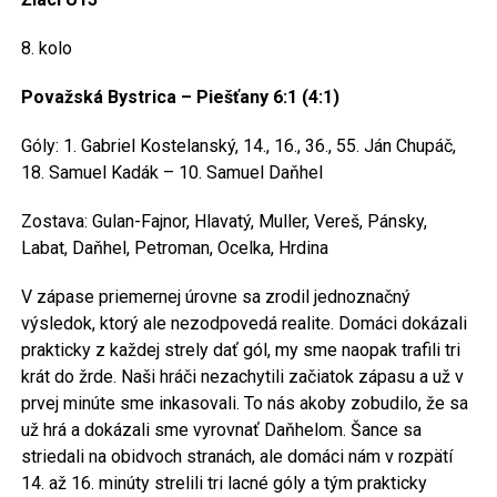
8. kolo
Považská Bystrica – Piešťany 6:1 (4:1)
Góly: 1. Gabriel Kostelanský, 14., 16., 36., 55. Ján Chupáč,
18. Samuel Kadák – 10. Samuel Daňhel
Zostava: Gulan-Fajnor, Hlavatý, Muller, Vereš, Pánsky,
Labat, Daňhel, Petroman, Ocelka, Hrdina
V zápase priemernej úrovne sa zrodil jednoznačný
výsledok, ktorý ale nezodpovedá realite. Domáci dokázali
prakticky z každej strely dať gól, my sme naopak trafili tri
krát do žrde. Naši hráči nezachytili začiatok zápasu a už v
prvej minúte sme inkasovali. To nás akoby zobudilo, že sa
už hrá a dokázali sme vyrovnať Daňhelom. Šance sa
striedali na obidvoch stranách, ale domáci nám v rozpätí
14. až 16. minúty strelili tri lacné góly a tým prakticky