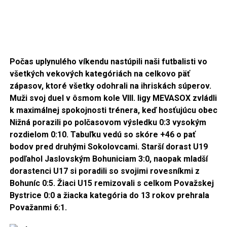
Počas uplynulého víkendu nastúpili naši futbalisti vo
všetkých vekových kategóriách na celkovo päť
zápasov, ktoré všetky odohrali na ihriskách súperov.
Muži svoj duel v ôsmom kole VIII. ligy MEVASOX zvládli
k maximálnej spokojnosti trénera, keď hosťujúcu obec
Nižná porazili po polčasovom výsledku 0:3 vysokým
rozdielom 0:10. Tabuľku vedú so skóre +46 o pať
bodov pred druhými Sokolovcami. Starší dorast U19
podľahol Jaslovským Bohuniciam 3:0, naopak mladší
dorastenci U17 si poradili so svojimi rovesníkmi z
Bohuníc 0:5. Žiaci U15 remizovali s celkom Považskej
Bystrice 0:0 a žiacka kategória do 13 rokov prehrala
Považanmi 6:1.