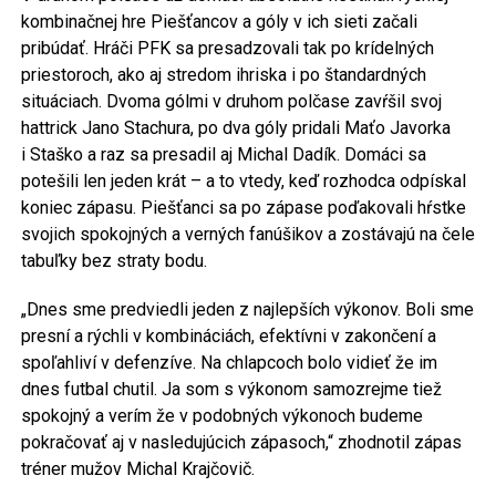
kombinačnej hre Piešťancov a góly v ich sieti začali
pribúdať. Hráči PFK sa presadzovali tak po krídelných
priestoroch, ako aj stredom ihriska i po štandardných
situáciach. Dvoma gólmi v druhom polčase zavŕšil svoj
hattrick Jano Stachura, po dva góly pridali Maťo Javorka
i Staško a raz sa presadil aj Michal Dadík. Domáci sa
potešili len jeden krát – a to vtedy, keď rozhodca odpískal
koniec zápasu. Piešťanci sa po zápase poďakovali hŕstke
svojich spokojných a verných fanúšikov a zostávajú na čele
tabuľky bez straty bodu.
„Dnes sme predviedli jeden z najlepších výkonov. Boli sme
presní a rýchli v kombináciách, efektívni v zakončení a
spoľahliví v defenzíve. Na chlapcoch bolo vidieť že im
dnes futbal chutil. Ja som s výkonom samozrejme tiež
spokojný a verím že v podobných výkonoch budeme
pokračovať aj v nasledujúcich zápasoch,“ zhodnotil zápas
tréner mužov Michal Krajčovič.