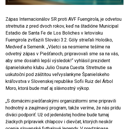
Zápas Internacionálov SR proti AVF Fuengirola, je odvetou
stretnutia z pred dvoch rokov, keď na štadióne Municipal
Estadio de Santa Fe de Los Boliches v letovisku
Fuengirola zvíťazili Slováci 3:2. Góly strieľali Hološko,
Medveď a Semeník. „Všetci sa nesmierne tešíme na
odvetný zápas v Piešťanoch, pripravovali sme sa na vás,
aby sme dosiahli lepší výsledok!“ vyhlásil prezident
španielskeho klubu Julio Osuna Cuesta. Stretnutie sa
uskutoční pod záštitou veľvyslankyne Španielskeho
kráľovstva v Slovenskej republike Sofii Ruiz del Árbol
Moro, ktorá bude mať aj slávnostný výkop.
„S domácimi piešťanskými organizátormi sme pripravili
hodnotný a zaujímavý program, takže veríme, že nás prídu
diváci podporiť. Už od jedenástej hodine bude turnaj
žiackych prípraviek chlapcov i dievčat, ktorých neskôr
ocenia slovenské futbalové legendy. V predzápase