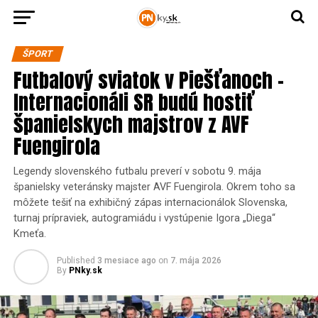
ŠPORT
Futbalový sviatok v Piešťanoch –
Internacionáli SR budú hostiť
španielskych majstrov z AVF
Fuengirola
Legendy slovenského futbalu preverí v sobotu 9. mája
španielsky veteránsky majster AVF Fuengirola. Okrem toho sa
môžete tešiť na exhibičný zápas internacionálok Slovenska,
turnaj prípraviek, autogramiádu i vystúpenie Igora „Diega“
Kmeťa.
Published
3 mesiace ago
on
7. mája 2026
By
PNky.sk