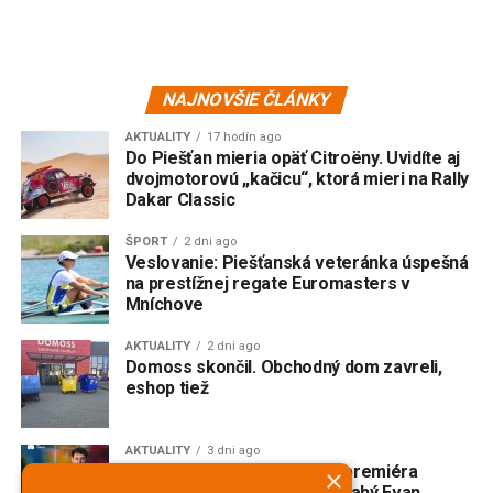
NAJNOVŠIE ČLÁNKY
AKTUALITY
17 hodín ago
Do Piešťan mieria opäť Citroëny. Uvidíte aj
dvojmotorovú „kačicu“, ktorá mieri na Rally
Dakar Classic
ŠPORT
2 dni ago
Veslovanie: Piešťanská veteránka úspešná
na prestížnej regate Euromasters v
Mníchove
AKTUALITY
2 dni ago
Domoss skončil. Obchodný dom zavreli,
eshop tiež
AKTUALITY
3 dni ago
V Trnave vzniká slovenská premiéra
×
broadwayského muzikálu Drahý Evan