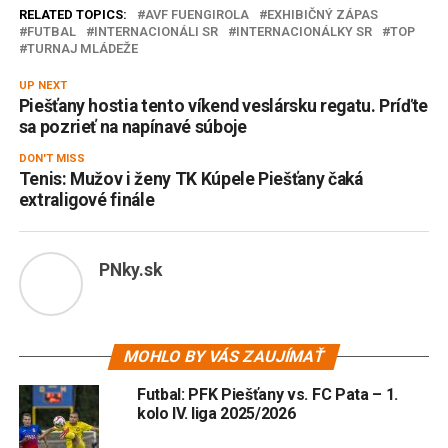
RELATED TOPICS:
AVF FUENGIROLA
EXHIBIČNÝ ZÁPAS
FUTBAL
INTERNACIONÁLI SR
INTERNACIONÁLKY SR
TOP
TURNAJ MLÁDEŽE
UP NEXT
Piešťany hostia tento víkend veslársku regatu. Príďte
sa pozrieť na napínavé súboje
DON'T MISS
Tenis: Mužov i ženy TK Kúpele Piešťany čaká
extraligové finále
PNky.sk
MOHLO BY VÁS ZAUJÍMAŤ
Futbal: PFK Piešťany vs. FC Pata – 1.
kolo IV. liga 2025/2026