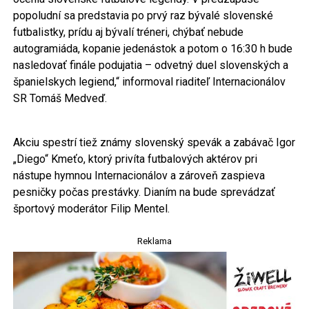
popoludní sa predstavia po prvý raz bývalé slovenské
futbalistky, prídu aj bývalí tréneri, chýbať nebude
autogramiáda, kopanie jedenástok a potom o 16:30 h bude
nasledovať finále podujatia – odvetný duel slovenských a
španielskych legiend,“ informoval riaditeľ Internacionálov
SR Tomáš Medveď.
Akciu spestrí tiež známy slovenský spevák a zabávač Igor
„Diego“ Kmeťo, ktorý privíta futbalových aktérov pri
nástupe hymnou Internacionálov a zároveň zaspieva
pesničky počas prestávky. Dianím na bude sprevádzať
športový moderátor Filip Mentel.
Reklama