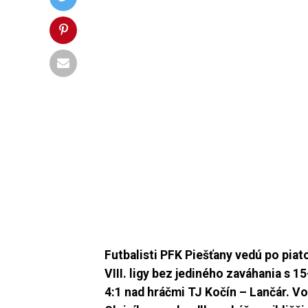
Futbalisti PFK Piešťany vedú po piat
VIII. ligy bez jediného zaváhania s 1
4:1 nad hráčmi TJ Kočín – Lančár. V