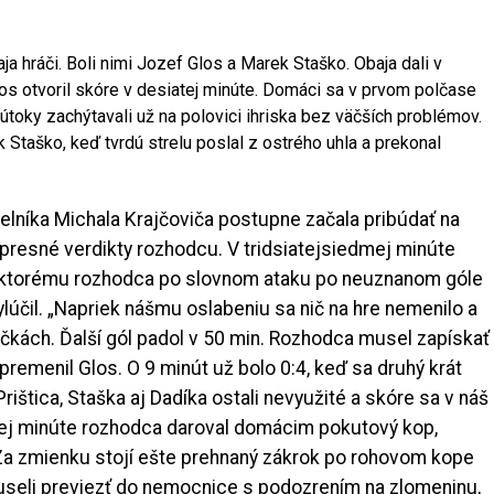
ja hráči. Boli nimi Jozef Glos a Marek Staško. Obaja dali v
s otvoril skóre v desiatej minúte. Domáci sa v prvom polčase
 útoky zachýtavali už na polovici ihriska bez väčších problémov.
k Staško, keď tvrdú strelu poslal z ostrého uhla a prekonal
elníka Michala Krajčoviča postupne začala pribúdať na
nepresné verdikty rozhodcu. V tridsiatejsiedmej minúte
, ktorému rozhodca po slovnom ataku po neuznanom góle
vylúčil. „Napriek nášmu oslabeniu sa nič na hre nemenilo a
ačkách. Ďalší gól padol v 50 min. Rozhodca musel zapískať
remenil Glos. O 9 minút už bolo 0:4, keď sa druhý krát
rištica, Staška aj Dadíka ostali nevyužité a skóre sa v náš
ej minúte rozhodca daroval domácim pokutový kop,
 Za zmienku stojí ešte prehnaný zákrok po rohovom kope
museli previezť do nemocnice s podozrením na zlomeninu,