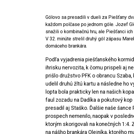
Gólovo sa presadili v dueli za Piešťany dva
každom polčase po jednom góle. Jozef Glo
snažili o kombinačnú hru, ale Piešťanci ich
V 32. minúte strelil druhý gól zápasu Mare
domáceho brankára.
Podľa vyjadrenia piešťanského kormid
ihrisku nervozita, k čomu prispeli aj 
prišlo družstvo PFK o obrancu Szaba
udelil druhú žltú kartu a následne ho 
lopta bola prakticky len na našich kop
faul zozadu na Dadíka a pokutový kop p
presadil aj Staško. Ďalšie naše šance P
prospech nemenilo, naopak v posledn
ktorým skorigovali na konečných 1:4.
na nášho brankára Olejníka, ktorého 