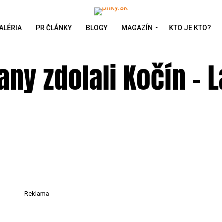
ALÉRIA
PR ČLÁNKY
BLOGY
MAGAZÍN
KTO JE KTO?
any zdolali Kočín – 
Reklama