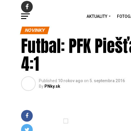
AKTUALITY
FOTOG
NOVINKY
Futbal: PFK Piešť
4:1
Published
10 rokov ago
on
5. septembra 2016
By
PNky.sk