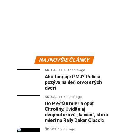
NAJNOVŠIE ČLÁNKY
AKTUALITY
9 hodín ago
Ako funguje PMJ? Polícia
pozýva na deň otvorených
dverí
AKTUALITY
1 deň ago
Do Piešťan mieria opäť
Citroëny. Uvidíte aj
dvojmotorovú „kačicu“, ktorá
mieri na Rally Dakar Classic
ŠPORT
2 dni ago