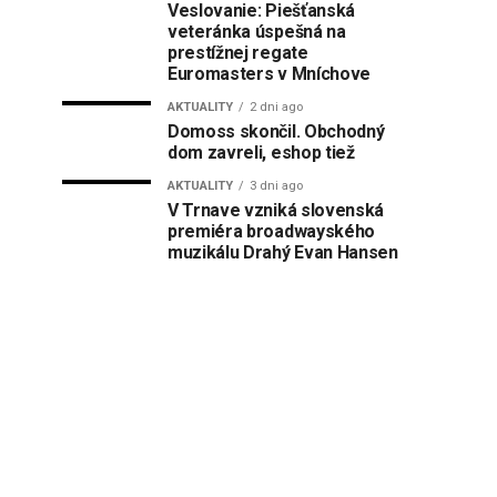
Veslovanie: Piešťanská
veteránka úspešná na
prestížnej regate
Euromasters v Mníchove
AKTUALITY
2 dni ago
Domoss skončil. Obchodný
dom zavreli, eshop tiež
AKTUALITY
3 dni ago
V Trnave vzniká slovenská
premiéra broadwayského
muzikálu Drahý Evan Hansen