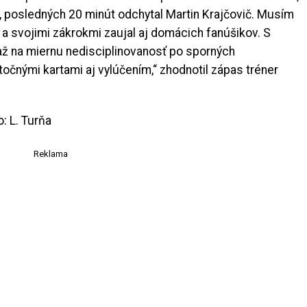
 posledných 20 minút odchytal Martin Krajčovič. Musím
 a svojimi zákrokmi zaujal aj domácich fanúšikov. S
ž na miernu nedisciplinovanosť po sporných
točnými kartami aj vylúčením,“ zhodnotil zápas tréner
o: L. Turňa
Reklama