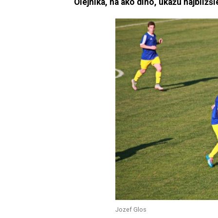
Olejníka, na ako dlho, ukážu najbližši
Jozef Glos