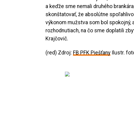
a keďže sme nemali druhého brankára,
skonštatovať, že absolútne spoľahlivo
výkonom mužstva som bol spokojný, a
rozhodnutiach, na čo sme doplatili zby
Krajčovič.
(red) Zdroj:
FB PFK Piešťany
Ilustr. fot