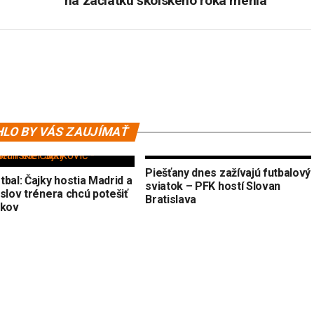
na začiatku školského roka menia
LO BY VÁS ZAUJÍMAŤ
Piešťany dnes zažívajú futbalový
bal: Čajky hostia Madrid a
sviatok – PFK hostí Slovan
slov trénera chcú potešiť
Bratislava
ikov