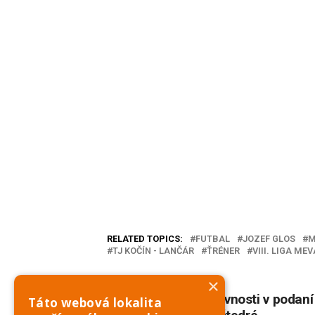
RELATED TOPICS:
FUTBAL
JOZEF GLOS
M
TJ KOČÍN - LANČÁR
ŤRÉNER
VIII. LIGA ME
×
DON'T MISS
Dožinkové slávnosti v podaní
Táto webová lokalita