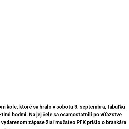
om kole, ktoré sa hralo v sobotu 3. septembra, tabuľku
5-timi bodmi. Na jej čele sa osamostatnili po víťazstve
o vydarenom zápase žiaľ mužstvo PFK prišlo o brankára