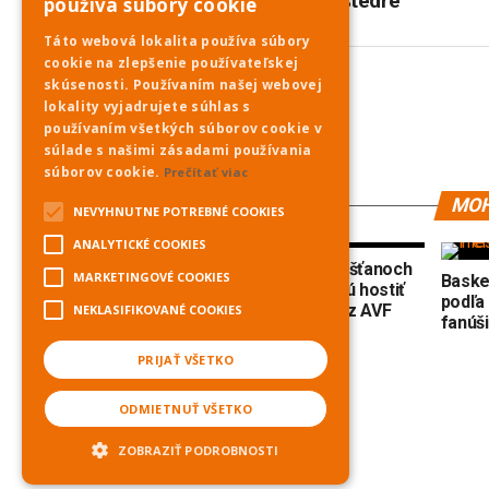
boli veselé a štedré
používa súbory cookie
Táto webová lokalita používa súbory
cookie na zlepšenie používateľskej
skúsenosti. Používaním našej webovej
PNky.sk
lokality vyjadrujete súhlas s
používaním všetkých súborov cookie v
súlade s našimi zásadami používania
súborov cookie.
Prečítať viac
MOH
NEVYHNUTNE POTREBNÉ COOKIES
ANALYTICKÉ COOKIES
Futbalový sviatok v Piešťanoch
MARKETINGOVÉ COOKIES
Basket
– Internacionáli SR budú hostiť
podľa 
španielskych majstrov z AVF
NEKLASIFIKOVANÉ COOKIES
fanúš
Fuengirola
PRIJAŤ VŠETKO
ODMIETNUŤ VŠETKO
ZOBRAZIŤ PODROBNOSTI