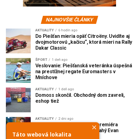
NAJNOVŠIE ČLÁNKY
AKTUALITY
6 hodín ago
Do Piešťan mieria opäť Citroëny. Uvidíte aj
dvojmotorovú „kačicu“, ktorá mieri na Rally
Dakar Classic
ŠPORT
1 deň ago
Veslovanie: Piešťanská veteránka úspešná
na prestížnej regate Euromasters v
Mníchove
AKTUALITY
1 deň ago
Domoss skončil. Obchodný dom zavreli,
eshop tiež
AKTUALITY
2 dni ago
V Trnave vzniká slovenská premiéra
×
broadwayského muzikálu Drahý Evan
Táto webová lokalita
Hansen