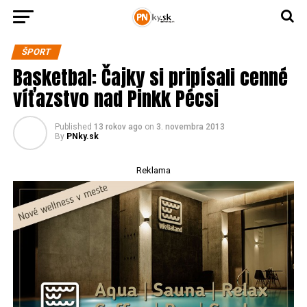
ŠPORT
Basketbal: Čajky si pripísali cenné
víťazstvo nad Pinkk Pécsi
Published
13 rokov ago
on
3. novembra 2013
By
PNky.sk
Reklama