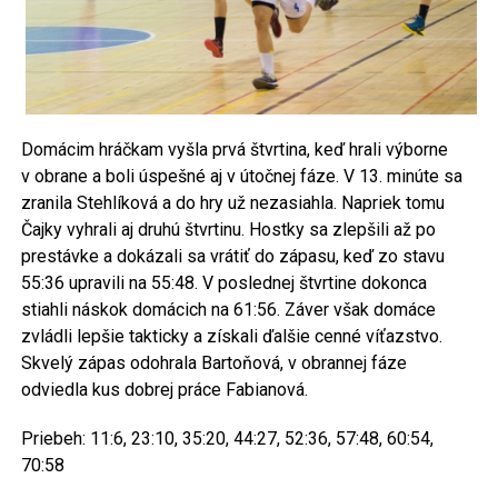
Domácim hráčkam vyšla prvá štvrtina, keď hrali výborne
v obrane a boli úspešné aj v útočnej fáze. V 13. minúte sa
zranila Stehlíková a do hry už nezasiahla. Napriek tomu
Čajky vyhrali aj druhú štvrtinu. Hostky sa zlepšili až po
prestávke a dokázali sa vrátiť do zápasu, keď zo stavu
55:36 upravili na 55:48. V poslednej štvrtine dokonca
stiahli náskok domácich na 61:56. Záver však domáce
zvládli lepšie takticky a získali ďalšie cenné víťazstvo.
Skvelý zápas odohrala Bartoňová, v obrannej fáze
odviedla kus dobrej práce Fabianová.
Priebeh: 11:6, 23:10, 35:20, 44:27, 52:36, 57:48, 60:54,
70:58