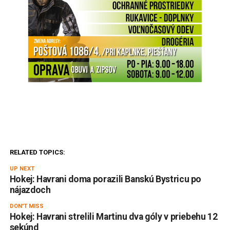
RELATED TOPICS:
UP NEXT
Hokej: Havrani doma porazili Banskú Bystricu po
nájazdoch
DON'T MISS
Hokej: Havrani strelili Martinu dva góly v priebehu 12
sekúnd