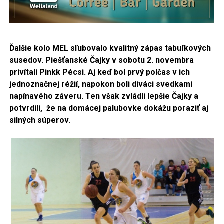
Ďalšie kolo MEL sľubovalo kvalitný zápas tabuľkových
susedov. Piešťanské Čajky v sobotu 2. novembra
privítali Pinkk Pécsi. Aj keď bol prvý polčas v ich
jednoznačnej réžií, napokon boli diváci svedkami
napínavého záveru. Ten však zvládli lepšie Čajky a
potvrdili, že na domácej palubovke dokážu poraziť aj
silných súperov.