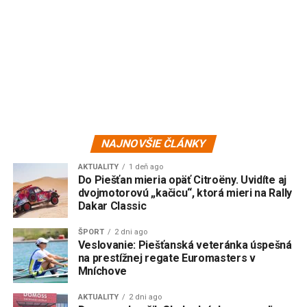
NAJNOVŠIE ČLÁNKY
AKTUALITY
1 deň ago
Do Piešťan mieria opäť Citroëny. Uvidíte aj
dvojmotorovú „kačicu“, ktorá mieri na Rally
Dakar Classic
ŠPORT
2 dni ago
Veslovanie: Piešťanská veteránka úspešná
na prestížnej regate Euromasters v
Mníchove
AKTUALITY
2 dni ago