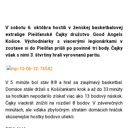
V sobotu 6. októbra hostili v ženskej basketbalovej
extralige Piešťanské Čajky
družstvo Good Angels
Košice. Východniarky s viacerými legionárkami v
zostave si do Piešťan prišli po povinné tri body. Čajky
však s nimi 3. štvrtiny hrali vyrovnanú partiu.
V 5. minúte bol stav 8:8 a hral sa zaujímavý basketbal.
Domáce stále držali s Košičankami krok a až do 33.minúty
sa hostkám nepodarilo získať viac ako 13 bodový náskok.
Čajky viackrát znížili na rozdiel 8 bodov. V záverečných
minútach, ale vďaka zbytočným stratám domácich hráčok
skúsenejšie hostky bodovo utiekli.