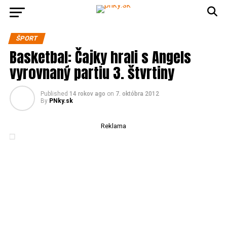
ŠPORT
Basketbal: Čajky hrali s Angels
vyrovnaný partiu 3. štvrtiny
Published
14 rokov ago
on
7. októbra 2012
By
PNky.sk
Reklama