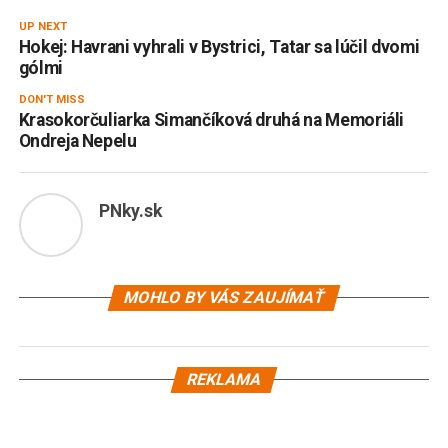
UP NEXT
Hokej: Havrani vyhrali v Bystrici, Tatar sa lúčil dvomi
gólmi
DON'T MISS
Krasokorčuliarka Simančíková druhá na Memoriáli
Ondreja Nepelu
PNky.sk
MOHLO BY VÁS ZAUJÍMAŤ
REKLAMA