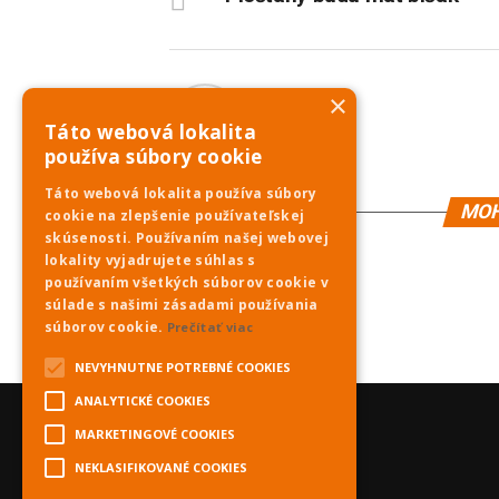
×
PNky.sk
Táto webová lokalita
používa súbory cookie
Táto webová lokalita používa súbory
MOH
cookie na zlepšenie používateľskej
skúsenosti. Používaním našej webovej
lokality vyjadrujete súhlas s
používaním všetkých súborov cookie v
súlade s našimi zásadami používania
súborov cookie.
Prečítať viac
NEVYHNUTNE POTREBNÉ COOKIES
ANALYTICKÉ COOKIES
MARKETINGOVÉ COOKIES
NEKLASIFIKOVANÉ COOKIES