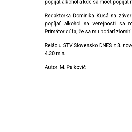
popíjať alkohol a kde sa môcť popíjať 
Redaktorka Dominika Kusá na záver 
popíjať alkohol na verejnosti sa
Primátor dúfa, že sa mu podarí zlomiť n
Reláciu STV Slovensko DNES z 3. no
4.30 min.
Autor: M. Palkovič