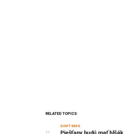
RELATED TOPICS:
DON'T MISS
Piešťany budú mať blšák