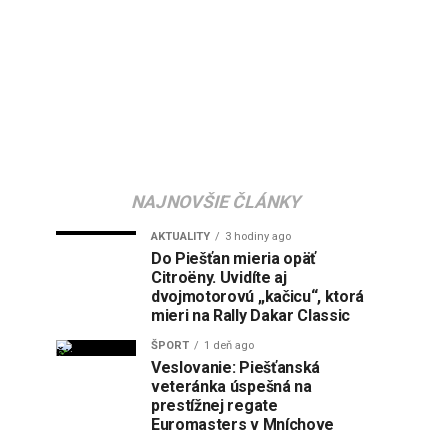
NAJNOVŠIE ČLÁNKY
AKTUALITY
3 hodiny ago
Do Piešťan mieria opäť
Citroëny. Uvidíte aj
dvojmotorovú „kačicu“, ktorá
mieri na Rally Dakar Classic
ŠPORT
1 deň ago
Veslovanie: Piešťanská
veteránka úspešná na
prestížnej regate
Euromasters v Mníchove