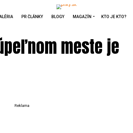
ALÉRIA
PR ČLÁNKY
BLOGY
MAGAZÍN
KTO JE KTO?
 kúpeľnom meste je
Reklama