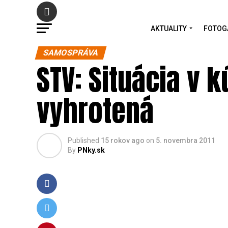
AKTUALITY
FOTOG
SAMOSPRÁVA
STV: Situácia v
vyhrotená
Published
15 rokov ago
on
5. novembra 2011
By
PNky.sk