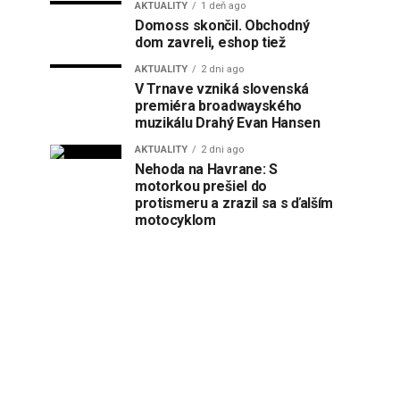
AKTUALITY
1 deň ago
Domoss skončil. Obchodný
dom zavreli, eshop tiež
AKTUALITY
2 dni ago
V Trnave vzniká slovenská
premiéra broadwayského
muzikálu Drahý Evan Hansen
AKTUALITY
2 dni ago
Nehoda na Havrane: S
motorkou prešiel do
protismeru a zrazil sa s ďalším
motocyklom