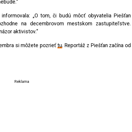
nebude.“
informovala: „O tom, či budú môcť obyvatelia Piešťan
 rozhodne na decembrovom mestskom zastupiteľstve.
ázor aktivistov.“
vembra si môžete pozrieť
tu
. Reportáž z Piešťan začína od
Reklama