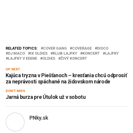
RELATED TOPICS:
COVER GANG
COVERAGE
DISCO
DJ MACO
IX OLDIES
KLUB LAJFKY
KONCERT
LAJFKY
LAJFKY V EDENE
OLDIES
ŽIVÝ KONCERT
UP NEXT
Kajúca tryzna v Piešťanoch – kresťania chcú odprosiť
za neprávosti spáchané na židovskom národe
DON'T MISS
Jarná burza pre Útulok už v sobotu
PNky.sk