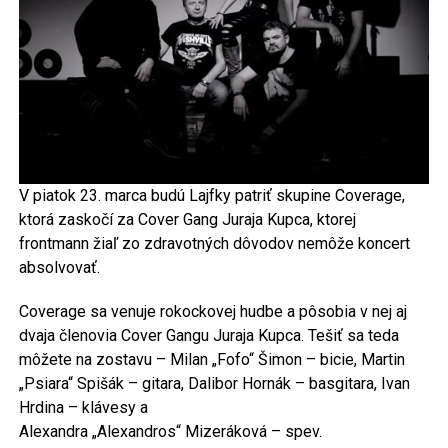
V piatok 23. marca budú Lajfky patriť skupine Coverage,
ktorá zaskočí za Cover Gang Juraja Kupca, ktorej
frontmann žiaľ zo zdravotných dôvodov nemôže koncert
absolvovať.
Coverage sa venuje rokockovej hudbe a pôsobia v nej aj
dvaja členovia Cover Gangu Juraja Kupca. Tešiť sa teda
môžete na zostavu – Milan „Fofo“ Šimon – bicie, Martin
„Psiara“ Spišák – gitara, Dalibor Hornák – basgitara, Ivan
Hrdina – klávesy a
Alexandra „Alexandros“ Mizeráková – spev.