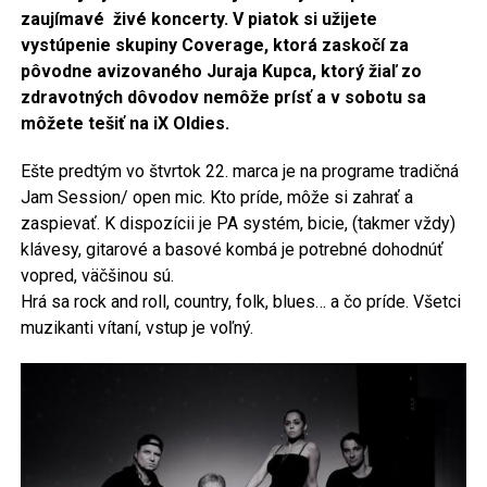
zaujímavé živé koncerty. V piatok si užijete
vystúpenie skupiny Coverage, ktorá zaskočí za
pôvodne avizovaného Juraja Kupca, ktorý žiaľ zo
zdravotných dôvodov nemôže prísť a v sobotu sa
môžete tešiť na iX Oldies.
Ešte predtým vo štvrtok 22. marca je na programe tradičná
Jam Session/ open mic. Kto príde, môže si zahrať a
zaspievať. K dispozícii je PA systém, bicie, (takmer vždy)
klávesy, gitarové a basové kombá je potrebné dohodnúť
vopred, väčšinou sú.
Hrá sa rock and roll, country, folk, blues… a čo príde. Všetci
muzikanti vítaní, vstup je voľný.