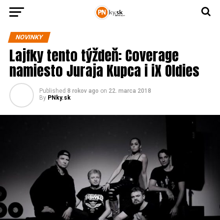
NOVINKY
Lajfky tento týždeň: Coverage
namiesto Juraja Kupca i iX Oldies
Published
8 rokov ago
on
22. marca 2018
By
PNky.sk