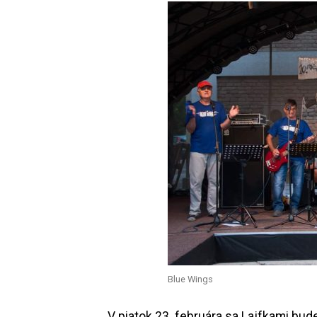
Blue Wings
V piatok 23. februára sa Lajfkami bude