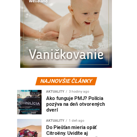
NAJNOVŠIE ČLÁNKY
AKTUALITY
3 hodiny ago
Ako funguje PMJ? Polícia
pozýva na deň otvorených
dverí
AKTUALITY
1 deň ago
Do Piešťan mieria opäť
Citroëny. Uvidíte aj