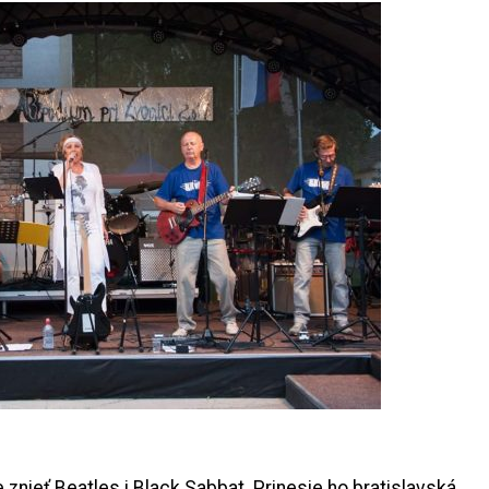
 znieť Beatles i Black Sabbat. Prinesie ho bratislavská