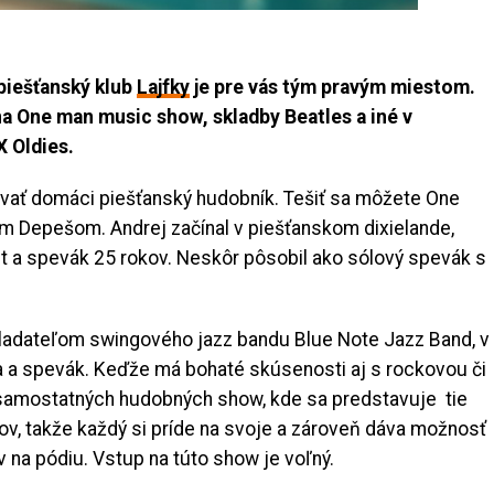
piešťanský klub
Lajfky
je pre vás tým pravým miestom.
na One man music show, skladby Beatles a iné v
X Oldies.
ávať domáci piešťanský hudobník. Tešiť sa môžete One
 Depešom. Andrej začínal v piešťanskom dixielande,
net a spevák 25 rokov. Neskôr pôsobil ako sólový spevák s
ladateľom swingového jazz bandu Blue Note Jazz Band, v
a a spevák. Keďže má bohaté skúsenosti aj s rockovou či
 samostatných hudobných show, kde sa predstavuje tie
tov, takže každý si príde na svoje a zároveň dáva možnosť
 na pódiu. Vstup na túto show je voľný.