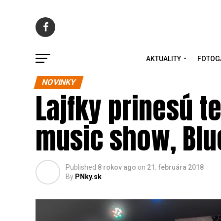
AKTUALITY
FOTOG
NOVINKY
Lajfky prinesú t
music show, Blue
Published
8 rokov ago
on
21. februára 2018
By
PNky.sk