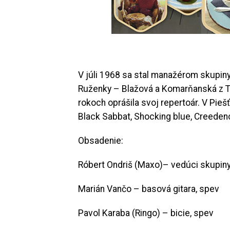
V júli 1968 sa stal manažérom skupiny 
Ruženky – Blažová a Komarňanská z Tra
rokoch oprášila svoj repertoár. V Pieš
Black Sabbat, Shocking blue, Creedenc
Obsadenie:
Róbert Ondriš (Maxo)– vedúci skupiny,
Marián Vančo – basová gitara, spev
Pavol Karaba (Ringo) – bicie, spev