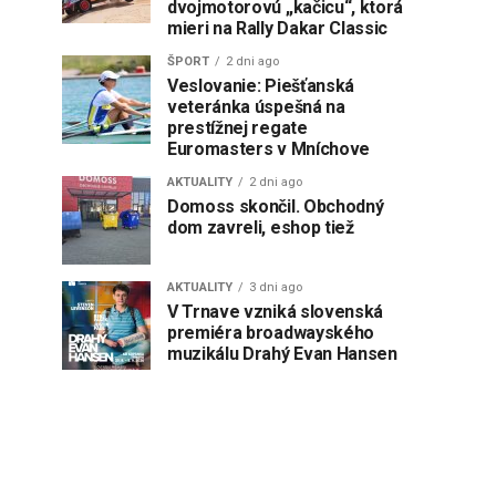
dvojmotorovú „kačicu“, ktorá
mieri na Rally Dakar Classic
ŠPORT
2 dni ago
Veslovanie: Piešťanská
veteránka úspešná na
prestížnej regate
Euromasters v Mníchove
AKTUALITY
2 dni ago
Domoss skončil. Obchodný
dom zavreli, eshop tiež
AKTUALITY
3 dni ago
V Trnave vzniká slovenská
premiéra broadwayského
muzikálu Drahý Evan Hansen