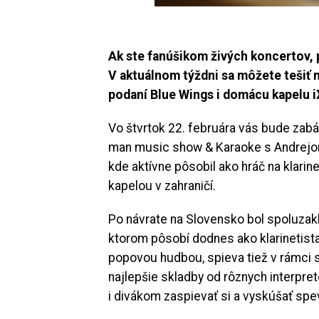
Ak ste fanúšikom živých koncertov, 
V aktuálnom týždni sa môžete tešiť 
podaní Blue Wings i domácu kapelu i
Vo štvrtok 22. februára vás bude zab
man music show & Karaoke s Andrejom
kde aktívne pôsobil ako hráč na klari
kapelou v zahraničí.
Po návrate na Slovensko bol spoluzak
ktorom pôsobí dodnes ako klarinetist
popovou hudbou, spieva tiež v rámci
najlepšie skladby od rôznych interpre
i divákom zaspievať si a vyskúšať spev