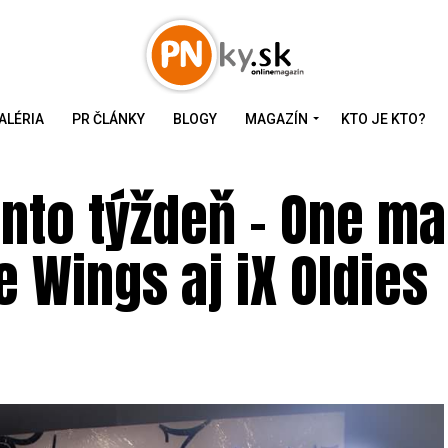
ALÉRIA
PR ČLÁNKY
BLOGY
MAGAZÍN
KTO JE KTO?
ento týždeň – One m
 Wings aj iX Oldies