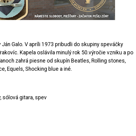
Ján Galo. V apríli 1973 pribudli do skupiny speváčky
kovíc. Kapela oslávila minulý rok 50.výročie vzniku a po
ťanoch zahrá piesne od skupín Beatles, Rolling stones,
e, Equels, Shocking blue a iné.
 sólová gitara, spev