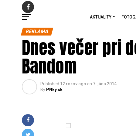
AKTUALITY
FOTOG
REKLAMA
Dnes večer pri d
Bandom
Published
12 rokov ago
on
7. júna 2014
By
PNky.sk