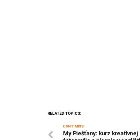
RELATED TOPICS:
DON'T MISS
My Piešťany: kurz kreatívnej