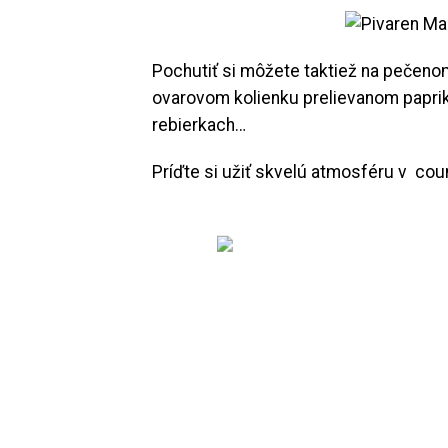
Pochutiť si môžete taktiež na pečen
ovarovom kolienku prelievanom papri
rebierkach…
Príďte si užiť skvelú atmosféru v coun