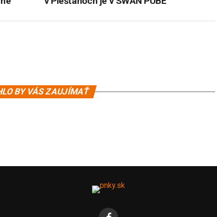
ine
v Piešťanoch je v SWAN PUBE
LO BY VÁS ZAUJÍMAŤ