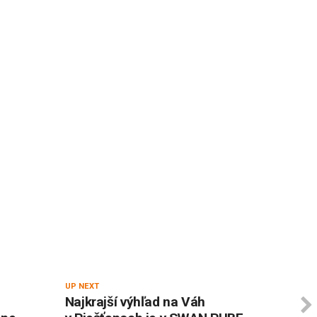
UP NEXT
Najkrajší výhľad na Váh