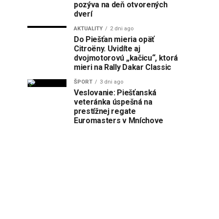
pozýva na deň otvorených
dverí
AKTUALITY
2 dni ago
Do Piešťan mieria opäť
Citroëny. Uvidíte aj
dvojmotorovú „kačicu“, ktorá
mieri na Rally Dakar Classic
ŠPORT
3 dni ago
Veslovanie: Piešťanská
veteránka úspešná na
prestížnej regate
Euromasters v Mníchove