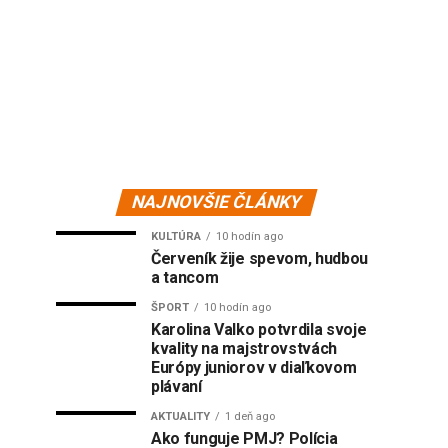
NAJNOVŠIE ČLÁNKY
KULTÚRA
10 hodín ago
Červeník žije spevom, hudbou
a tancom
ŠPORT
10 hodín ago
Karolina Valko potvrdila svoje
kvality na majstrovstvách
Európy juniorov v diaľkovom
plávaní
AKTUALITY
1 deň ago
Ako funguje PMJ? Polícia