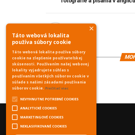
fotografie a písania v angličt
×
PNky.sk
Táto webová lokalita
používa súbory cookie
Táto webová lokalita používa súbory
MOH
cookie na zlepšenie používateľskej
skúsenosti. Používaním našej webovej
lokality vyjadrujete súhlas s
používaním všetkých súborov cookie v
súlade s našimi zásadami používania
súborov cookie.
Prečítať viac
NEVYHNUTNE POTREBNÉ COOKIES
ANALYTICKÉ COOKIES
MARKETINGOVÉ COOKIES
NEKLASIFIKOVANÉ COOKIES