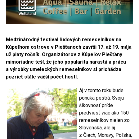
Medzinárodný festival ľudových remeselníkov na
Kúpeľnom ostrove v Piešťanoch zavŕši 17. až 19. mája
už piaty ročník. Organizátorov z Kúpeľov Piešťany
mimoriadne teší, že jeho popularita narastá a prácu
a výrobky umeleckých remeselníkov si prichádza
pozrieť stále väčší počet hostí.
Aj v tomto roku bude
ponuka pestrá. Svoju
šikovnosť príde
predviesť viac ako 150
remeselníkov nielen zo
Slovenska, ale aj
z Čiech, Moravy, Poľska,