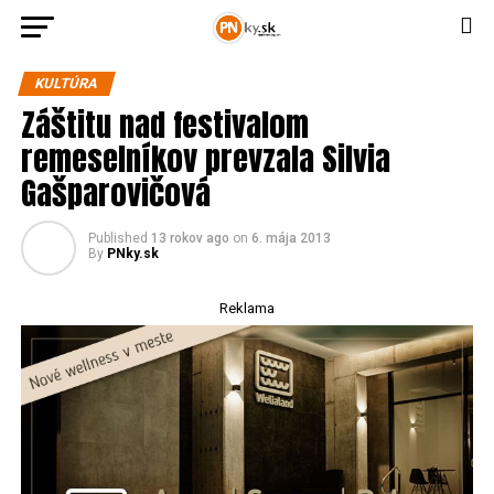
KULTÚRA
Záštitu nad festivalom
remeselníkov prevzala Silvia
Gašparovičová
Published
13 rokov ago
on
6. mája 2013
By
PNky.sk
Reklama