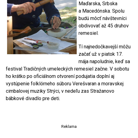
Maďarska, Srbska
a Macedónska. Spolu
budú môcť návštevníci
obdivovať až 45 druhov
remesiel.
Tí najnedočkavejší môžu
začať už v piatok 17.
mája napoludnie, keď sa
festival Tradičných umeleckých remesiel začne. V sobotu
ho krátko po oficiálnom otvorení podujatia doplní aj
vystúpenie folklórneho súboru Verešvaran a moravskej
cimbalovej muziky Strýci, v nedeľu zas Stražanovo
bábkové divadlo pre deti.
Reklama