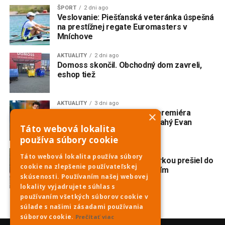
ŠPORT
2 dni ago
Veslovanie: Piešťanská veteránka úspešná
na prestížnej regate Euromasters v
Mníchove
AKTUALITY
2 dni ago
Domoss skončil. Obchodný dom zavreli,
eshop tiež
AKTUALITY
3 dni ago
V Trnave vzniká slovenská premiéra
×
broadwayského muzikálu Drahý Evan
Táto webová lokalita
Hansen
používa súbory cookie
AKTUALITY
3 dni ago
Táto webová lokalita používa súbory
Nehoda na Havrane: S motorkou prešiel do
cookie na zlepšenie používateľskej
protismeru a zrazil sa s ďalším
skúsenosti. Používaním našej webovej
motocyklom
lokality vyjadrujete súhlas s
používaním všetkých súborov cookie v
súlade s našimi zásadami používania
súborov cookie.
Prečítať viac