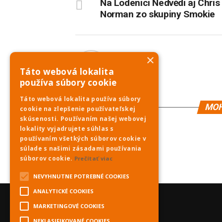
Na Lodenici Nedvědi aj Chris
Norman zo skupiny Smokie
×
PNky.sk
Táto webová lokalita
používa súbory cookie
Táto webová lokalita používa súbory
MOH
cookie na zlepšenie používateľskej
skúsenosti. Používaním našej webovej
lokality vyjadrujete súhlas s
používaním všetkých súborov cookie v
súlade s našimi zásadami používania
súborov cookie.
Prečítať viac
NEVYHNUTNE POTREBNÉ COOKIES
ANALYTICKÉ COOKIES
MARKETINGOVÉ COOKIES
NEKLASIFIKOVANÉ COOKIES