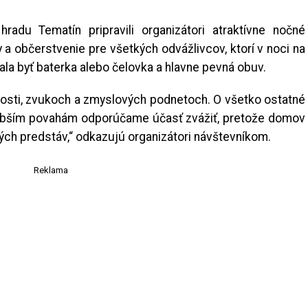
radu Tematín pripravili organizátori atraktívne nočné
 a občerstvenie pre všetkých odvážlivcov, ktorí v noci na
ala byť baterka alebo čelovka a hlavne pevná obuv.
vosti, zvukoch a zmyslových podnetoch. O všetko ostatné
labším povahám odporúčame účasť zvážiť, pretože domov
ých predstáv,“ odkazujú organizátori návštevníkom.
Reklama