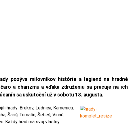
dy pozýva milovníkov histórie a legiend na hradné
 čaro a charizmu a vďaka združeniu sa pracuje na ich
canín sa uskutoční už v sobotu 18. augusta.
ili hrady: Brekov, Lednica, Kamenica,
ňa, Šariš, Tematín, Šebeš, Vinné,
ec. Každý hrad má svoj vlastný