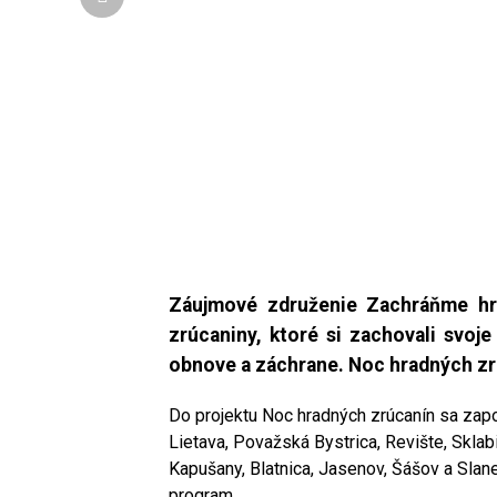
Záujmové združenie Zachráňme hra
zrúcaniny,
ktoré si zachovali svoje
obnove a záchrane. Noc hradných zrú
Do projektu Noc hradných zrúcanín sa zapoj
Lietava, Považská Bystrica, Revište, Sklabi
Kapušany, Blatnica, Jasenov, Šášov a Slan
program.