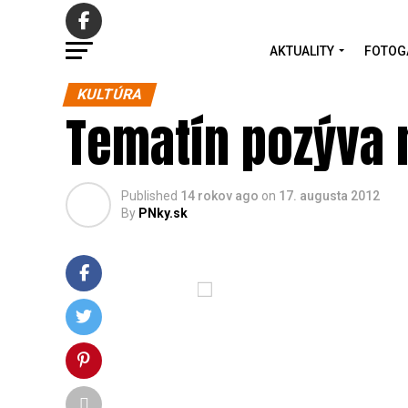
AKTUALITY
FOTOG
KULTÚRA
Tematín pozýva 
Published
14 rokov ago
on
17. augusta 2012
By
PNky.sk