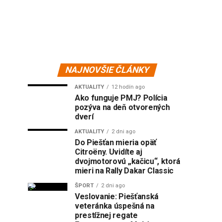
NAJNOVŠIE ČLÁNKY
AKTUALITY
12 hodín ago
Ako funguje PMJ? Polícia
pozýva na deň otvorených
dverí
AKTUALITY
2 dni ago
Do Piešťan mieria opäť
Citroëny. Uvidíte aj
dvojmotorovú „kačicu“, ktorá
mieri na Rally Dakar Classic
ŠPORT
2 dni ago
Veslovanie: Piešťanská
veteránka úspešná na
prestížnej regate