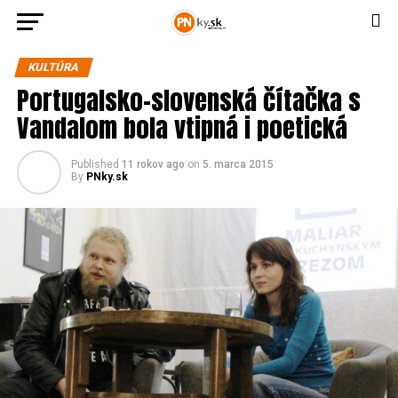
KULTÚRA
Portugalsko-slovenská čítačka s
Vandalom bola vtipná i poetická
Published
11 rokov ago
on
5. marca 2015
By
PNky.sk