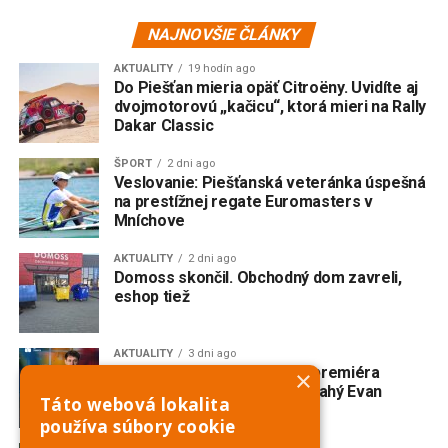
NAJNOVŠIE ČLÁNKY
AKTUALITY
19 hodín ago
Do Piešťan mieria opäť Citroëny. Uvidíte aj
dvojmotorovú „kačicu“, ktorá mieri na Rally
Dakar Classic
ŠPORT
2 dni ago
Veslovanie: Piešťanská veteránka úspešná
na prestížnej regate Euromasters v
Mníchove
AKTUALITY
2 dni ago
Domoss skončil. Obchodný dom zavreli,
eshop tiež
AKTUALITY
3 dni ago
V Trnave vzniká slovenská premiéra
×
broadwayského muzikálu Drahý Evan
Táto webová lokalita
Hansen
používa súbory cookie