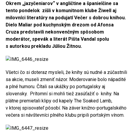
Okrem „jazyčeniarov“ v angličtine a španielčine sa
tento pondelok zišli v komunitnom klube Žiwell aj
milovníci literatúry na podujatí Večer s dobrou knihou.
Dielo Maliar pod kuchynským drezom od Afonsa
Cruza predstavili nekonvenčným spôsobom
moderátor, spevák a literát Pišta Vandal spolu
s autorkou prekladu Júliou Žitnou.
Všetci čo si doteraz mysleli, že knihy sú nudné a zúčastnili
sa akcie, museli zmeniť názor. Moderovanie bolo nápadité
a plné humoru. Čítali sa ukážky po portugalsky aj
slovensky. Prítomní si mohli tiež zasúťažiť o knihy. Na
plátne premietali klipy od kapely The Soaked Lamb,
v ktorej spisovateľ pôsobí. Na záver knižno-portugalského
večera si návštevníci plného klubu pripili portským vínom.