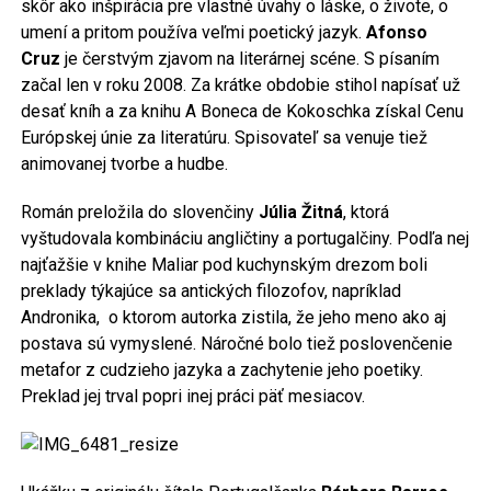
skôr ako inšpirácia pre vlastné úvahy o láske, o živote, o
umení a pritom používa veľmi poetický jazyk.
Afonso
Cruz
je čerstvým zjavom na literárnej scéne. S písaním
začal len v roku 2008. Za krátke obdobie stihol napísať už
desať kníh a za knihu A Boneca de Kokoschka získal Cenu
Európskej únie za literatúru. Spisovateľ sa venuje tiež
animovanej tvorbe a hudbe.
Román preložila do slovenčiny
Júlia Žitná
, ktorá
vyštudovala kombináciu angličtiny a portugalčiny. Podľa nej
najťažšie v knihe Maliar pod kuchynským drezom boli
preklady týkajúce sa antických filozofov, napríklad
Andronika, o ktorom autorka zistila, že jeho meno ako aj
postava sú vymyslené. Náročné bolo tiež poslovenčenie
metafor z cudzieho jazyka a zachytenie jeho poetiky.
Preklad jej trval popri inej práci päť mesiacov.