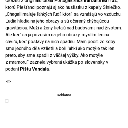
Ukážku z originálu čítala Portugalčanka
Bárbara Barros
,
ktorú Piešťanci poznajú aj ako huslistku z kapely Slniečko.
„Chagall maľuje ľahkých ľudí, ktorí sa vznášajú vo vzduchu.
Ľudia hľadia na jeho obrazy a sú očarený chýbajúcou
gravitáciou. Muži a ženy lietajú nad budovami, nad životom.
Ale keď sa ja pozerám na jeho obrazy, myslím len na
chvíľu, keď postavy na nich spadnú. Mám pocit, že keby
sme jedného dňa vzlietli a boli ľahkí ako motýle tak len
preto, aby sme spadli z väčšej výšky. Ako motýle
z mramoru,“ zaznela vybraná ukážka po slovensky v
podaní
Pištu Vandala
.
-lt-
Reklama