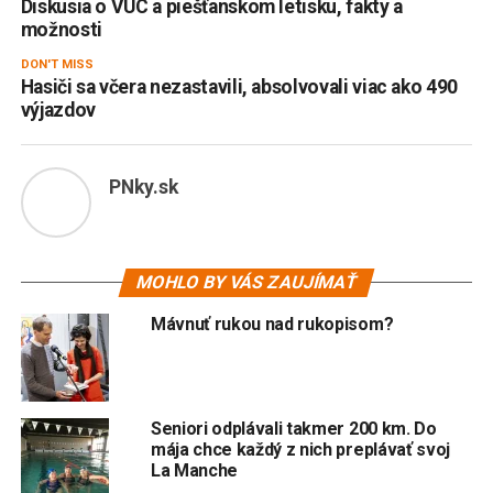
Diskusia o VÚC a piešťanskom letisku, fakty a
možnosti
DON'T MISS
Hasiči sa včera nezastavili, absolvovali viac ako 490
výjazdov
PNky.sk
MOHLO BY VÁS ZAUJÍMAŤ
Mávnuť rukou nad rukopisom?
Seniori odplávali takmer 200 km. Do
mája chce každý z nich preplávať svoj
La Manche