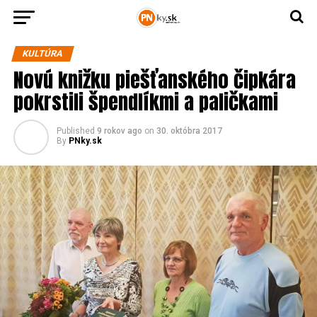
KULTÚRA
Novú knižku piešťanského čipkára
pokrstili špendlíkmi a paličkami
Published
9 rokov ago
on
30. októbra 2017
By
PNky.sk