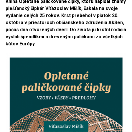
Kniha Opletané paličkované čipky, ktorú napísal známy
piešťanský čipkár Víťazoslav Mišík, čakala na svoje
vydanie celých 25 rokov. Krst prebehol v piatok 20.
októbra v priestoroch občianskeho združenia AkSen,
počas dňa otvorených dverí. Do života ju krstní rodičia
vyslali špendlíkmi a drevenými paličkami zo všetkých
kútov Európy.