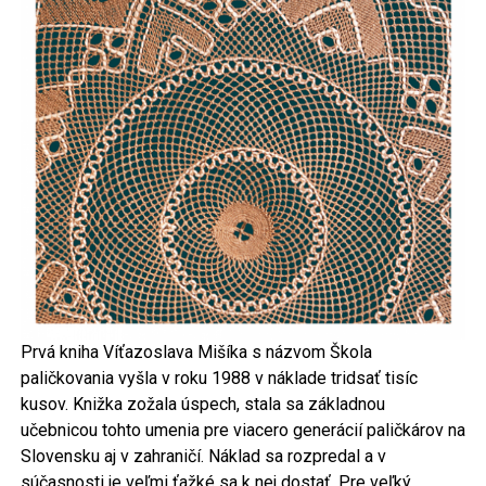
Prvá kniha Víťazoslava Mišíka s názvom Škola
paličkovania vyšla v roku 1988 v náklade tridsať tisíc
kusov. Knižka zožala úspech, stala sa základnou
učebnicou tohto umenia pre viacero generácií paličkárov na
Slovensku aj v zahraničí. Náklad sa rozpredal a v
súčasnosti je veľmi ťažké sa k nej dostať. Pre veľký