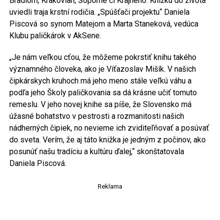
Bradlom, Krakovian, Šoporne či Krajného. Knižku do života
uviedli traja krstní rodičia. „Spúšťači projektu“ Daniela
Piscová so synom Matejom a Marta Staneková, vedúca
Klubu paličkárok v AkSene.
„Je nám veľkou cťou, že môžeme pokrstiť knihu takého
významného človeka, ako je Víťazoslav Mišík. V našich
čipkárskych kruhoch má jeho meno stále veľkú váhu a
podľa jeho Školy paličkovania sa dá krásne učiť tomuto
remeslu. V jeho novej knihe sa píše, že Slovensko má
úžasné bohatstvo v pestrosti a rozmanitosti našich
nádherných čipiek, no nevieme ich zviditeľňovať a posúvať
do sveta. Verím, že aj táto knižka je jedným z počinov, ako
posunúť našu tradíciu a kultúru ďalej,“ skonštatovala
Daniela Piscová.
Reklama