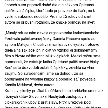
úspech autor pripravil druhé dielo s názvom Opletaná
paličkovaná čipka, ktoré bolo pripravené do tlače, no k
vydaniu nakoniec nedošlo. Presne 25 rokov od smrti
autora sa príbuzní rozhodli, že knižke pomôžu na svet.
„Minulý rok sa nám ozvala organizátorka krakovianskeho
Festivalu paličkovanej čipky Daniela Piscová spolu so
synom Matejom. Chceli v rámci festivalu vystaviť otcove
diela a na základe ich iniciatívy vznikol aj dokumentárny
film o živote nášho otca Muž v čipkách. Medzi rečou sme
spomenuli, že existuje kniha Opletané paličkované čipky.
Keď sa to dozvedeli ostatné čipkárky, zdvihla sa vlna
záujmu. So súrodencami sme sa dohodli, že sa
podujmeme na vydanie knižky a podarilo sa,“ povedala
Kamila Mišíková, dcéra autora.
Krst novej knihy prilákal fanúšikov tohto krehkého umenia z
rôznych kútov Slovenska. Nechýbali zástupcovia
čipkárskych klubov z Bratislavy, Nitry, Brezovej pod