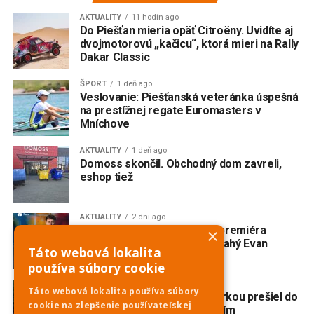
AKTUALITY
11 hodín ago
Do Piešťan mieria opäť Citroëny. Uvidíte aj
dvojmotorovú „kačicu“, ktorá mieri na Rally
Dakar Classic
ŠPORT
1 deň ago
Veslovanie: Piešťanská veteránka úspešná
na prestížnej regate Euromasters v
Mníchove
AKTUALITY
1 deň ago
Domoss skončil. Obchodný dom zavreli,
eshop tiež
AKTUALITY
2 dni ago
V Trnave vzniká slovenská premiéra
×
broadwayského muzikálu Drahý Evan
Táto webová lokalita
Hansen
používa súbory cookie
AKTUALITY
2 dni ago
Táto webová lokalita používa súbory
Nehoda na Havrane: S motorkou prešiel do
cookie na zlepšenie používateľskej
protismeru a zrazil sa s ďalším