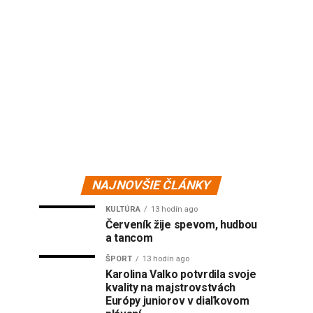
NAJNOVŠIE ČLÁNKY
KULTÚRA
13 hodín ago
Červeník žije spevom, hudbou
a tancom
ŠPORT
13 hodín ago
Karolina Valko potvrdila svoje
kvality na majstrovstvách
Európy juniorov v diaľkovom