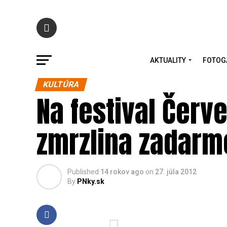
AKTUALITY
FOTOG
KULTÚRA
Na festival Červ
zmrzlina zadarm
Published
14 rokov ago
on
27. júla 2012
By
PNky.sk