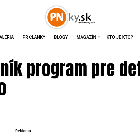
ALÉRIA
PR ČLÁNKY
BLOGY
MAGAZÍN
KTO JE KTO?
eník program pre det
o
Reklama