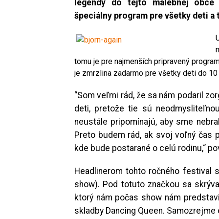
legendy do tejto malebnej obce n
špeciálny program pre všetky deti a t
U
tomu je pre najmenších pripravený progra
je zmrzlina zadarmo pre všetky deti do 10 
“Som veľmi rád, že sa nám podaril zor
deti, pretože tie sú neodmysliteľno
neustále pripomínajú, aby sme nebrali
Preto budem rád, ak svoj voľný čas pr
kde bude postarané o celú rodinu,“ po
Headlinerom tohto ročného festival s
show). Pod totuto značkou sa skrýva 
ktorý nám počas show nám predstavia
skladby Dancing Queen. Samozrejme o