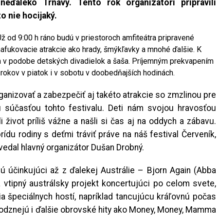
eďaleko Trnavy. Tento rok organizátori pripravili
o nie hocijaký.
ž od 9:00 h ráno budú v priestoroch amfiteátra pripravené
nafukovacie atrakcie ako hrady, šmýkľavky a mnohé ďalšie. K
m v podobe detských divadielok a šaša. Príjemným prekvapením
rokov v piatok i v sobotu v doobedňajších hodinách.
ganizovať a zabezpečiť aj takéto atrakcie so zmzlinou pre
u súčasťou tohto festivalu. Deti nám svojou hravosťou
 život príliš vážne a našli si čas aj na oddych a zábavu.
ídu rodiny s deťmi tráviť práve na náš festival Červeník,
vedal hlavný organizátor Dušan Drobný.
ú účinkujúci až z ďalekej Austrálie – Bjorn Again (Abba
vtipný austrálsky projekt koncertujúci po celom svete,
 špeciálnych hostí, napríklad tancujúcu kráľovnú počas
dznejú i ďalšie obrovské hity ako Money, Money, Mamma