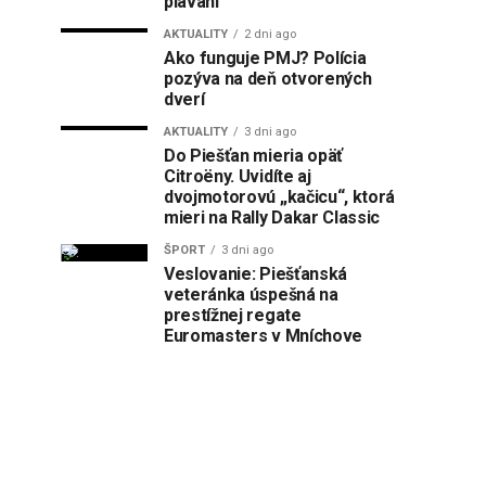
plávaní
AKTUALITY
2 dni ago
Ako funguje PMJ? Polícia
pozýva na deň otvorených
dverí
AKTUALITY
3 dni ago
Do Piešťan mieria opäť
Citroëny. Uvidíte aj
dvojmotorovú „kačicu“, ktorá
mieri na Rally Dakar Classic
ŠPORT
3 dni ago
Veslovanie: Piešťanská
veteránka úspešná na
prestížnej regate
Euromasters v Mníchove