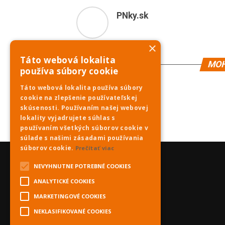
PNky.sk
×
Táto webová lokalita
MOH
používa súbory cookie
Táto webová lokalita používa súbory
cookie na zlepšenie používateľskej
skúsenosti. Používaním našej webovej
lokality vyjadrujete súhlas s
používaním všetkých súborov cookie v
súlade s našimi zásadami používania
súborov cookie.
Prečítať viac
NEVYHNUTNE POTREBNÉ COOKIES
ANALYTICKÉ COOKIES
MARKETINGOVÉ COOKIES
NEKLASIFIKOVANÉ COOKIES