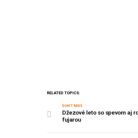
RELATED TOPICS:
DON'T MISS
Džezové leto so spevom aj r
fujarou