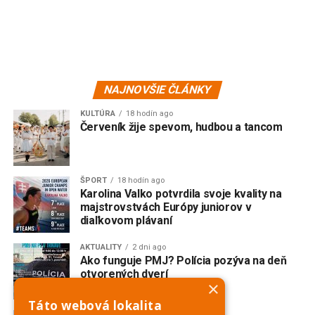
NAJNOVŠIE ČLÁNKY
KULTÚRA
18 hodín ago
Červeník žije spevom, hudbou a tancom
ŠPORT
18 hodín ago
Karolina Valko potvrdila svoje kvality na
majstrovstvách Európy juniorov v
diaľkovom plávaní
AKTUALITY
2 dni ago
Ako funguje PMJ? Polícia pozýva na deň
otvorených dverí
×
Táto webová lokalita
AKTUALITY
3 dni ago