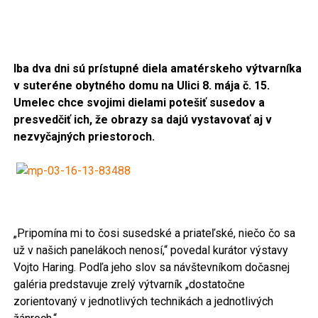
Iba dva dni sú prístupné diela amatérskeho výtvarníka
v suteréne obytného domu na Ulici 8. mája č. 15.
Umelec chce svojimi dielami potešiť susedov a
presvedčiť ich, že obrazy sa dajú vystavovať aj v
nezvyčajných priestoroch.
„Pripomína mi to čosi susedské a priateľské, niečo čo sa
už v našich panelákoch nenosí,“ povedal kurátor výstavy
Vojto Haring. Podľa jeho slov sa návštevníkom dočasnej
galéria predstavuje zrelý výtvarník „dostatočne
zorientovaný v jednotlivých technikách a jednotlivých