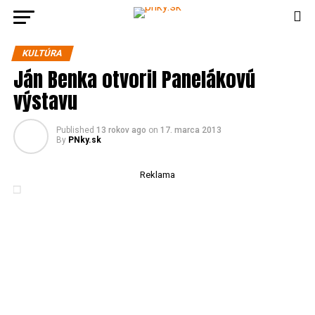
KULTÚRA
Ján Benka otvoril Panelákovú
výstavu
Published
13 rokov ago
on
17. marca 2013
By
PNky.sk
Reklama