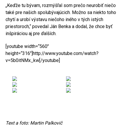
„Keďže tu bývam, rozmýšľal som prečo neurobiť niečo
také pre našich spolubývajúcich. Možno sa niekto toho
chytí a urobí výstavu niečoho iného v tých istých
priestoroch,“ povedal Ján Benka a dodal, že chce byť
inšpiráciou aj pre ďalších.
[youtube width=“560″
height=“316″]http://www.youtube.com/watch?
v=5b0itNMx_kw[/youtube]
Text a foto: Martin Palkovič