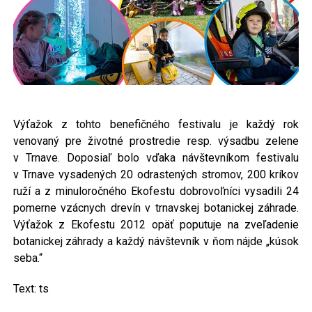
Výťažok z tohto benefičného festivalu je každý rok
venovaný pre životné prostredie resp. výsadbu zelene
v Trnave. Doposiaľ bolo vďaka návštevníkom festivalu
v Trnave vysadených 20 odrastených stromov, 200 kríkov
ruží a z minuloročného Ekofestu dobrovoľníci vysadili 24
pomerne vzácnych drevín v trnavskej botanickej záhrade.
Výťažok z Ekofestu 2012 opäť poputuje na zveľadenie
botanickej záhrady a každý návštevník v ňom nájde „kúsok
seba.“
Text: ts