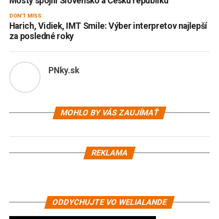
Mosty spojili Slovensko a Českú republiku
DON'T MISS
Harich, Vidiek, IMT Smile: Výber interpretov najlepší
za posledné roky
PNky.sk
MOHLO BY VÁS ZAUJÍMAŤ
REKLAMA
ODDYCHUJTE VO WELIALANDE