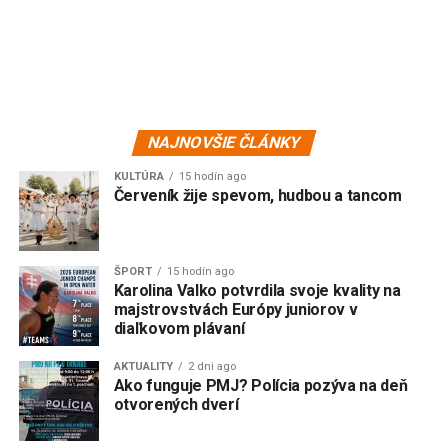
NAJNOVŠIE ČLÁNKY
KULTÚRA
15 hodín ago
Červeník žije spevom, hudbou a tancom
ŠPORT
15 hodín ago
Karolina Valko potvrdila svoje kvality na
majstrovstvách Európy juniorov v
diaľkovom plávaní
AKTUALITY
2 dni ago
Ako funguje PMJ? Polícia pozýva na deň
otvorených dverí