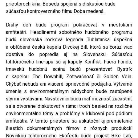
priestoroch kina. Beseda spojená s diskusiou bude
súčasťou kontroverzného filmu Doba medená.
Druhý deň bude program pokračovať v mestskom
amfiteátri. Headlinermi sobotného hudobného programu
budú slovenská rocková legenda Tublatanka, úspešná
a obľúbená česká kapela Divokej Bill, ktorá sa čoraz viac
dostáva do popredia aj na Slovensku. Súčasťou
tohtoročného line-upu sú aj kapely Konflikt, Fuera Fondo,
trnavskú hudobnú scénu budú prezentovať Bystrík
s kapelou, The Downhill, Zotrwačnosť či Golden Vein.
Chýbať nebudú ani viaceré sprievodné podujatia. Výtvarné
umenie s environmentálnym nádychom bude zastúpené
štyrmi výstavami. Návštevníci budú mať možnosť zúčastniť
sa a otvorene diskutovať v rámci troch besied na rozličné
environmentálne témy a problémy v klubovni pod pódiom
amfiteátra. V tomto priestore sa uskutoční aj premietanie
šiestich dokumentárnych filmov z rôznych produkcií.
Novinkou tohtoročného Ekofestu bude projekt Bike Lab,