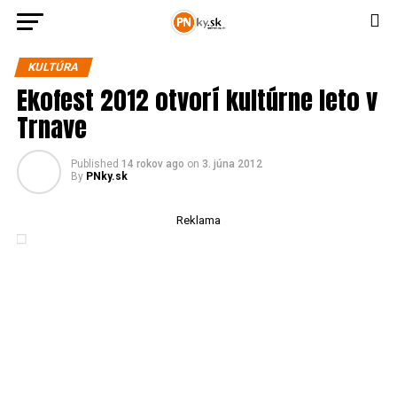
KULTÚRA
Ekofest 2012 otvorí kultúrne leto v
Trnave
Published
14 rokov ago
on
3. júna 2012
By
PNky.sk
Reklama