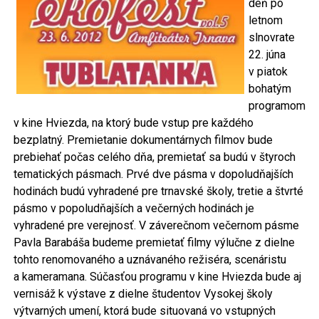
deň po
letnom
slnovrate
22. júna
v piatok
bohatým
programom
v kine Hviezda, na ktorý bude vstup pre každého
bezplatný. Premietanie dokumentárnych filmov bude
prebiehať počas celého dňa, premietať sa budú v štyroch
tematických pásmach. Prvé dve pásma v dopoludňajších
hodinách budú vyhradené pre trnavské školy, tretie a štvrté
pásmo v popoludňajších a večerných hodinách je
vyhradené pre verejnosť. V záverečnom večernom pásme
Pavla Barabáša budeme premietať filmy výlučne z dielne
tohto renomovaného a uznávaného režiséra, scenáristu
a kameramana. Súčasťou programu v kine Hviezda bude aj
vernisáž k výstave z dielne študentov Vysokej školy
výtvarných umení, ktorá bude situovaná vo vstupných