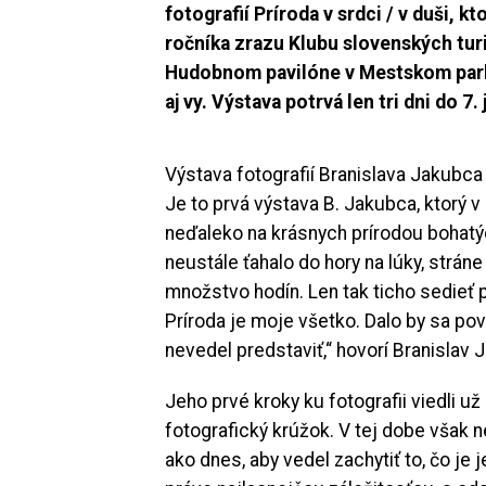
fotografií Príroda v srdci / v duši, 
ročníka zrazu Klubu slovenských turi
Hudobnom pavilóne v Mestskom parku
aj vy. Výstava potrvá len tri dni do 7. 
Výstava fotografií Branislava Jakubca 
Je to prvá výstava B. Jakubca, ktorý v
neďaleko na krásnych prírodou bohatý
neustále ťahalo do hory na lúky, strán
množstvo hodín. Len tak ticho sedieť p
Príroda je moje všetko. Dalo by sa pov
nevedel predstaviť,“ hovorí Branislav 
Jeho prvé kroky ku fotografii viedli u
fotografický krúžok. V tej dobe však 
ako dnes, aby vedel zachytiť to, čo je 