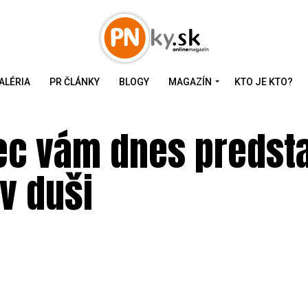
ALÉRIA
PR ČLÁNKY
BLOGY
MAGAZÍN
KTO JE KTO?
ec vám dnes predst
 v duši