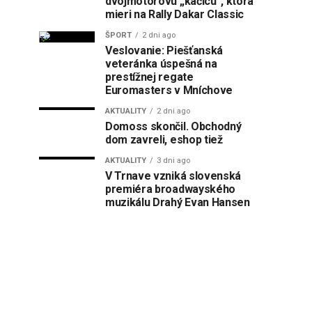
dvojmotorovú „kačicu“, ktorá
mieri na Rally Dakar Classic
ŠPORT
2 dni ago
Veslovanie: Piešťanská
veteránka úspešná na
prestížnej regate
Euromasters v Mníchove
AKTUALITY
2 dni ago
Domoss skončil. Obchodný
dom zavreli, eshop tiež
AKTUALITY
3 dni ago
V Trnave vzniká slovenská
premiéra broadwayského
muzikálu Drahý Evan Hansen