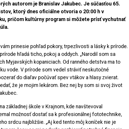
ktorých autorom je Branislav Jakubec. Je súčasťou 65.
stov, ktorý dnes oficiálne otvoria o 20:00 h v
, pričom kultúrny program si môžete prísť vychutnať
júla.
vám prinesie pohľad pokory, trpezlivosti a lásky k prírode.
 prírode hľadá ticho, pokoj a oddych. „Narodil som sa
ch Myjavských kopaniciach. Od ranného detstva ma to
e ku vode. V prírode som vedel stráviť neskutočné
ozerať do diaľav počúvať spev vtákov a hlasy zvierat.
edať, že je mojim lekárom. Bez nej by som si svoj život
Jakubec.
ž na základnej škole v Krajnom, kde navštevoval
nemal možnosť dostať sa k profesionálnej fototechnike,
jeho srdcu najbližšie. „Aj ked tento môj koníček nie je