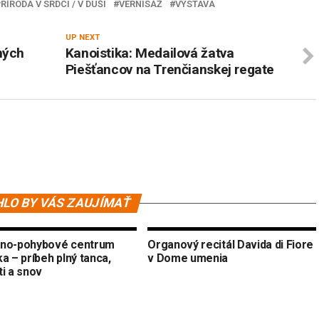
RÍRODA V SRDCI / V DUŠI
VERNISÁŽ
VÝSTAVA
UP NEXT
ných
Kanoistika: Medailová žatva
Piešťancov na Trenčianskej regate
LO BY VÁS ZAUJÍMAŤ
no-pohybové centrum
Organový recitál Davida di Fiore
a – príbeh plný tanca,
v Dome umenia
ti a snov