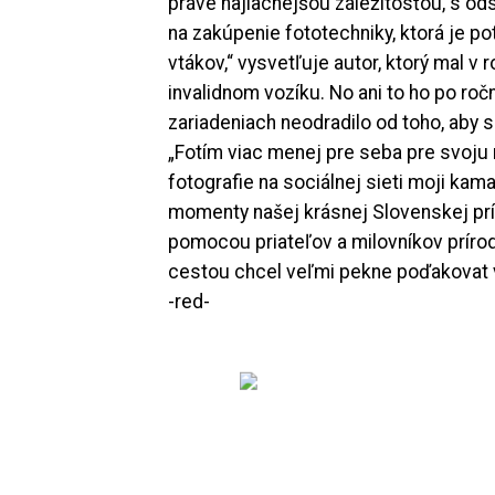
práve najlacnejšou záležitosťou, s od
na zakúpenie fototechniky, ktorá je pot
vtákov,“ vysvetľuje autor, ktorý mal v 
invalidnom vozíku. No ani to ho po r
zariadeniach neodradilo od toho, aby 
„Fotím viac menej pre seba pre svoju 
fotografie na sociálnej sieti moji ka
momenty našej krásnej Slovenskej príro
pomocou priateľov a milovníkov prírody
cestou chcel veľmi pekne poďakovat vz
-red-