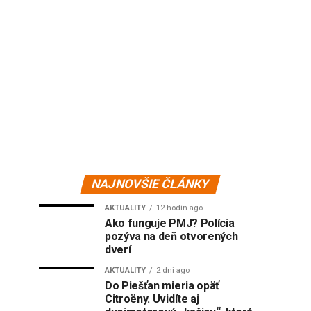
NAJNOVŠIE ČLÁNKY
AKTUALITY
12 hodín ago
Ako funguje PMJ? Polícia
pozýva na deň otvorených
dverí
AKTUALITY
2 dni ago
Do Piešťan mieria opäť
Citroëny. Uvidíte aj