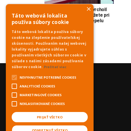
×
Jún v Dome umenia vyvrcholí
filmami. Schladiť sa môžete pri
Táto webová lokalita
sledovaní príbehu O. Nepelu
používa súbory cookie
Táto webová lokalita používa súbory
cookie na zlepšenie používateľskej
skúsenosti. Používaním našej webovej
lokality vyjadrujete súhlas s
používaním všetkých súborov cookie v
súlade s našimi zásadami používania
súborov cookie.
Prečítať viac
NEVYHNUTNE POTREBNÉ COOKIES
ANALYTICKÉ COOKIES
MARKETINGOVÉ COOKIES
NEKLASIFIKOVANÉ COOKIES
PRIJAŤ VŠETKO
ODMIETNUŤ VŠETKO