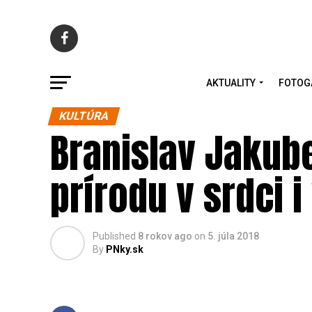
AKTUALITY
FOTOG
KULTÚRA
Branislav Jakub
prírodu v srdci i
Published
8 rokov ago
on
5. júla 2018
By
PNky.sk