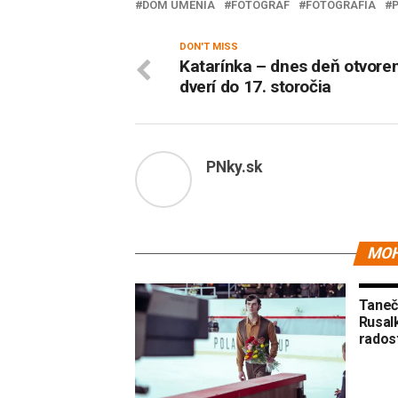
DOM UMENIA
FOTOGRAF
FOTOGRAFIA
P
DON'T MISS
Katarínka – dnes deň otvore
dverí do 17. storočia
PNky.sk
MOH
Taneč
Rusalk
rados