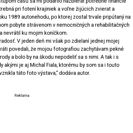
stupom času sa mi podarilo nazbierať potrebné financie
rebná pri fotení krajiniek a voľne žijúcich zvierat a
roku 1989 autonehodu, po ktorej zostal trvale pripútaný na
očnom pobyte strávenom v nemocničných a rehabilitačných
sa nevrátil ku mojim koníčkom.
radosť. V jeden deň mi však po zdielaní jednej mojej
maráti povedali, že mojou fotografiou zachytávam pekné
dy a bolo by na škodu nepodeliť sa s nimi. A tak i s
 akými je aj Michal Fiala, ktorému by som sa i touto
nikla táto foto výstava,“ dodáva autor.
Reklama