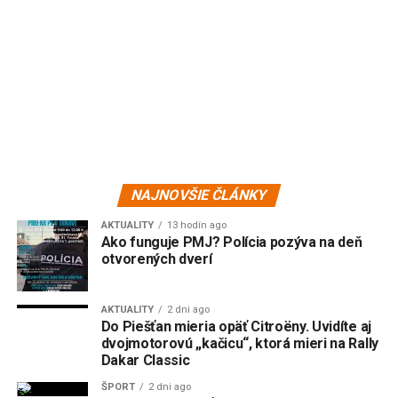
NAJNOVŠIE ČLÁNKY
AKTUALITY
13 hodín ago
Ako funguje PMJ? Polícia pozýva na deň
otvorených dverí
AKTUALITY
2 dni ago
Do Piešťan mieria opäť Citroëny. Uvidíte aj
dvojmotorovú „kačicu“, ktorá mieri na Rally
Dakar Classic
ŠPORT
2 dni ago