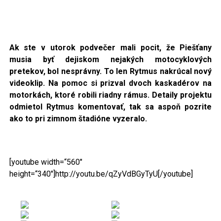
Ak ste v utorok podvečer mali pocit, že Piešťany
musia byť dejiskom nejakých motocyklových
pretekov, bol nesprávny.
To len Rytmus nakrúcal nový
videoklip. Na pomoc si prizval dvoch kaskadérov na
motorkách, ktoré robili riadny rámus. Detaily projektu
odmietol Rytmus komentovať, tak sa aspoň pozrite
ako to pri zimnom štadióne vyzeralo.
[youtube width=“560″
height=“340″]http://youtu.be/qZyVdBGyTyU[/youtube]