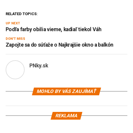
RELATED TOPICS:
UP NEXT
Podľa farby obilia vieme, kadiaľ tiekol Váh
DON'T MISS
Zapojte sa do súťaže o Najkrajšie okno a balkón
PNky.sk
MOHLO BY VÁS ZAUJÍMAŤ
REKLAMA