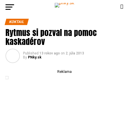
KOKTAIL
Rytmus si pozval na pomoc
kaskadérov
Published
13 rokov ago
on
2. júla 2013
By
PNky.sk
Reklama