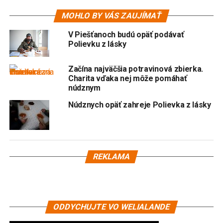
MOHLO BY VÁS ZAUJÍMAŤ
V Piešťanoch budú opäť podávať
Polievku z lásky
Začína najväčšia potravinová zbierka.
Charita vďaka nej môže pomáhať
núdznym
Núdznych opäť zahreje Polievka z lásky
REKLAMA
ODDYCHUJTE VO WELIALANDE