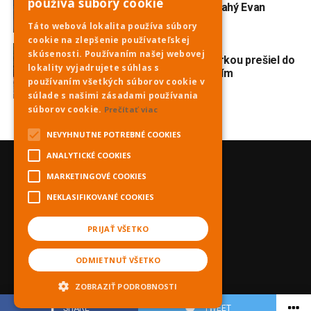
používa súbory cookie
broadwayského muzikálu Drahý Evan
Hansen
Táto webová lokalita používa súbory
cookie na zlepšenie používateľskej
AKTUALITY
3 dni ago
skúsenosti. Používaním našej webovej
Nehoda na Havrane: S motorkou prešiel do
lokality vyjadrujete súhlas s
protismeru a zrazil sa s ďalším
používaním všetkých súborov cookie v
motocyklom
súlade s našimi zásadami používania
súborov cookie.
Prečítať viac
NEVYHNUTNE POTREBNÉ COOKIES
ANALYTICKÉ COOKIES
MARKETINGOVÉ COOKIES
NEKLASIFIKOVANÉ COOKIES
PRIJAŤ VŠETKO
ODMIETNUŤ VŠETKO
ZOBRAZIŤ PODROBNOSTI
SHARE
TWEET