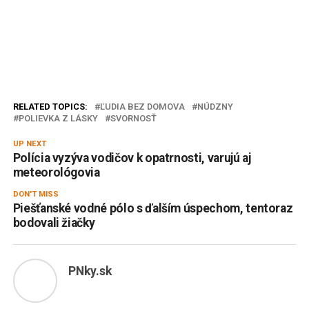
RELATED TOPICS:
ĽUDIA BEZ DOMOVA
NÚDZNY
POLIEVKA Z LÁSKY
SVORNOSŤ
UP NEXT
Polícia vyzýva vodičov k opatrnosti, varujú aj
meteorológovia
DON'T MISS
Piešťanské vodné pólo s ďalším úspechom, tentoraz
bodovali žiačky
PNky.sk