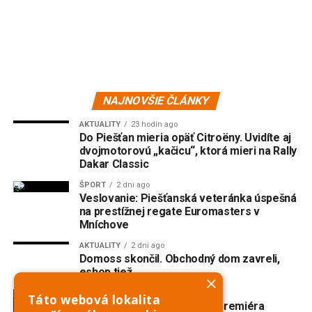
NAJNOVŠIE ČLÁNKY
AKTUALITY
23 hodín ago
Do Piešťan mieria opäť Citroëny. Uvidíte aj
dvojmotorovú „kačicu“, ktorá mieri na Rally
Dakar Classic
ŠPORT
2 dni ago
Veslovanie: Piešťanská veteránka úspešná
na prestížnej regate Euromasters v
Mníchove
AKTUALITY
2 dni ago
Domoss skončil. Obchodný dom zavreli,
eshop tiež
×
AKTUALITY
3 dni ago
Táto webová lokalita
V Trnave vzniká slovenská premiéra