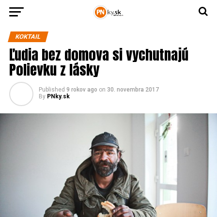
KOKTAIL
Ľudia bez domova si vychutnajú
Polievku z lásky
Published
9 rokov ago
on
30. novembra 2017
By
PNky.sk