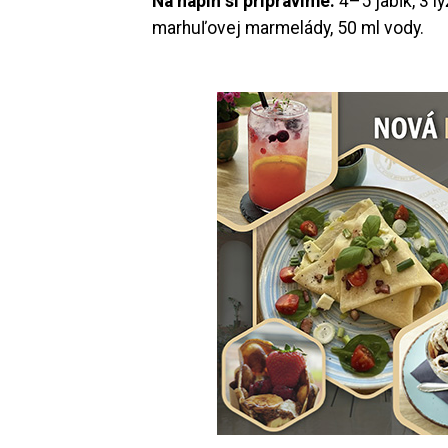
Na náplň si pripravíme:
4–5 jabĺk, 3 l
marhuľovej marmelády, 50 ml vody.