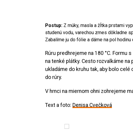
Postup:
Z múky, masla a žĺtka prstami vy
studenú vodu, varechou zmes dôkladne spo
Zabalíme ju do fólie a dáme na pol hodinu 
Rúru predhrejeme na 180 °C. Formu 
na tenké plátky. Cesto rozvalkáme na 
ukladáme do kruhu tak, aby bolo cel
do rúry.
V hrnci na miernom ohni zohrejeme m
Text a foto:
Denisa Cvečková