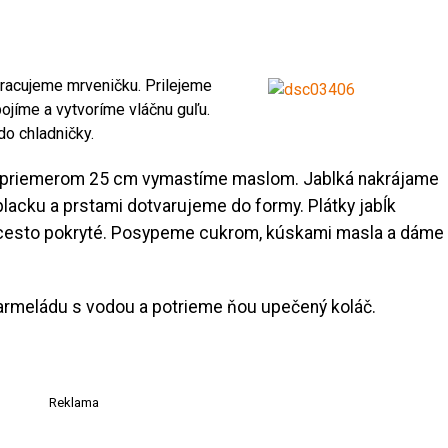
pracujeme mrveničku. Prilejeme
jíme a vytvoríme vláčnu guľu.
do chladničky.
s priemerom 25 cm vymastíme maslom. Jablká nakrájame
placku a prstami dotvarujeme do formy. Plátky jabĺk
é cesto pokryté. Posypeme cukrom, kúskami masla a dáme
armeládu s vodou a potrieme ňou upečený koláč.
Reklama