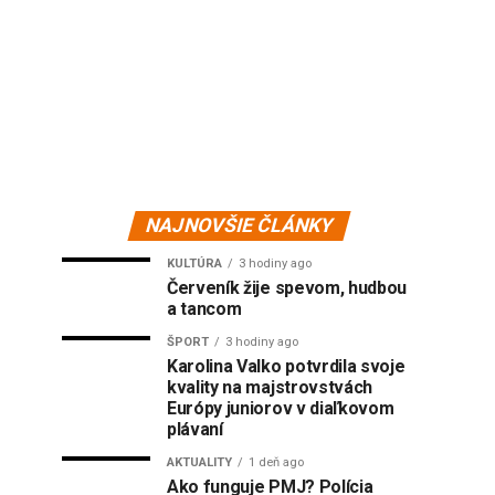
NAJNOVŠIE ČLÁNKY
KULTÚRA
3 hodiny ago
Červeník žije spevom, hudbou
a tancom
ŠPORT
3 hodiny ago
Karolina Valko potvrdila svoje
kvality na majstrovstvách
Európy juniorov v diaľkovom
plávaní
AKTUALITY
1 deň ago
Ako funguje PMJ? Polícia