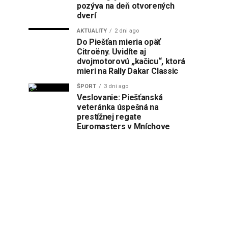
pozýva na deň otvorených
dverí
AKTUALITY
2 dni ago
Do Piešťan mieria opäť
Citroëny. Uvidíte aj
dvojmotorovú „kačicu“, ktorá
mieri na Rally Dakar Classic
ŠPORT
3 dni ago
Veslovanie: Piešťanská
veteránka úspešná na
prestížnej regate
Euromasters v Mníchove