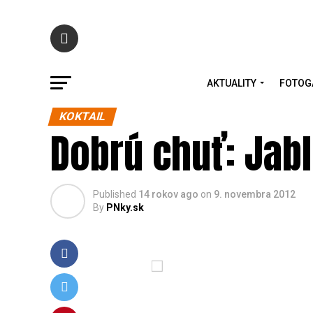
AKTUALITY
FOTOG
KOKTAIL
Dobrú chuť: Jab
Published
14 rokov ago
on
9. novembra 2012
By
PNky.sk