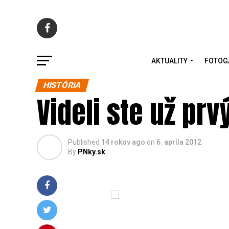
AKTUALITY
FOTOG
HISTÓRIA
Videli ste už pr
Published
14 rokov ago
on
6. apríla 2012
By
PNky.sk