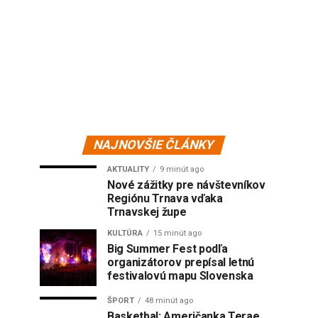
NAJNOVŠIE ČLÁNKY
AKTUALITY
9 minút ago
Nové zážitky pre návštevníkov
Regiónu Trnava vďaka
Trnavskej župe
KULTÚRA
15 minút ago
Big Summer Fest podľa
organizátorov prepísal letnú
festivalovú mapu Slovenska
ŠPORT
48 minút ago
Basketbal: Američanka Terae