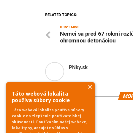
RELATED TOPICS:
DON'T MISS
Nemci sa pred 67 rokmi rozlú
ohromnou detonáciou
PNky.sk
×
Táto webová lokalita
MOH
používa súbory cookie
Táto webová lokalita používa súbory
cookie na zlepšenie používateľskej
skúsenosti. Používaním našej webovej
lokality vyjadrujete súhlas s