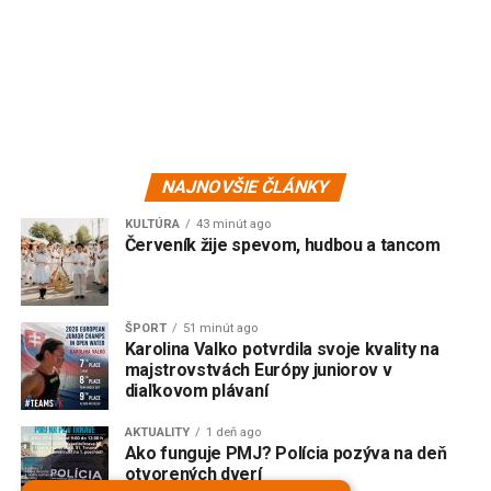
NAJNOVŠIE ČLÁNKY
KULTÚRA
43 minút ago
Červeník žije spevom, hudbou a tancom
ŠPORT
51 minút ago
Karolina Valko potvrdila svoje kvality na
majstrovstvách Európy juniorov v
diaľkovom plávaní
AKTUALITY
1 deň ago
Ako funguje PMJ? Polícia pozýva na deň
otvorených dverí