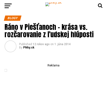
BLOGY
Ráno v Piešťanoch – krása vs.
rozčarovanie z ľudskej hlúposti
Published
12 rokov ago
on
1. júna 2014
By
PNky.sk
Reklama