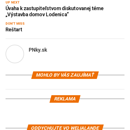
UP NEXT
Úvaha k zastupiteľstvom diskutovanej téme
„Výstavba domov Lodenica“
DON'T MISS
Reštart
PNky.sk
MOHLO BY VÁS ZAUJÍMAŤ
REKLAMA
ODDYCHUJTE VO WELIALANDE