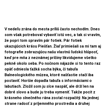
V nedeľu zrána do mesta príliš často nechodím. Dnes
som však potreboval vybaviť istú vec, a tak si vravím,
že popri tom
spravím pár fotiek. Pár fotiek
ukazujúcich krásu Piešťan. Žiaľ primiešali sa mi tam aj
fotografie zobrazujúcu našu vlastnú ľudskú hlúposť,
keď pre mňa z neznámej príčiny likvidujeme všetko
pekné okolo seba. Po nočnom nájazde si to tento raz
opäť odniesla ťažká socha býka, či tabuľa
Balneologického múzea, ktoré našťastie stačí iba
postaviť. Horšie dopadla tabuľa s informáciami o
labutiach. Zložil som ju síce naspäť, ale drží len na
dobré slovo a bude ju treba vymeniť. Takže pocit z
krásneho slnečného rána zostal rozpačitý. Na jednej
strane radosť z príjemného prostredia a druhej