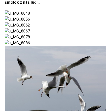
smútok z nás ľudí…