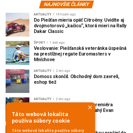
NAJNOVŠIE ČLÁNKY
AKTUALITY
14 hodín ago
Do Piešťan mieria opäť Citroëny. Uvidíte aj
dvojmotorovú „kačicu“, ktorá mieri na Rally
Dakar Classic
ŠPORT
1 deň ago
Veslovanie: Piešťanská veteránka úspešná
na prestížnej regate Euromasters v
Mníchove
AKTUALITY
2 dni ago
Domoss skončil. Obchodný dom zavreli,
eshop tiež
AKTUALITY
2 dni ago
V Trnave vzniká slovenská premiéra
×
broadwayského muzikálu Drahý Evan
Táto webová lokalita
Hansen
používa súbory cookie
AKTUALITY
2 dni ago
Táto webová lokalita používa súbory
Nehoda na Havrane: S motorkou prešiel do