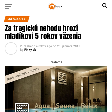
AKTUALITY
Za tragickú nehodu hrozí
mladíkovi 5 rokov väzenia
Published
14 rokov ago
on
23. januára 2013
By
PNky.sk
Reklama