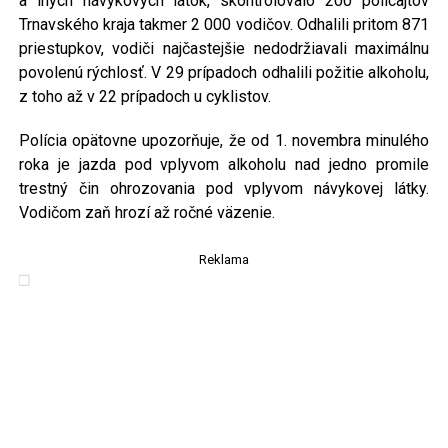
a iných návykových látok, skontrolovalo 200 policajtov
Trnavského kraja takmer 2 000 vodičov. Odhalili pritom 871
priestupkov, vodiči najčastejšie nedodržiavali maximálnu
povolenú rýchlosť. V 29 prípadoch odhalili požitie alkoholu,
z toho až v 22 prípadoch u cyklistov.
Polícia opätovne upozorňuje, že od 1. novembra minulého
roka je jazda pod vplyvom alkoholu nad jedno promile
trestný čin ohrozovania pod vplyvom návykovej látky.
Vodičom zaň hrozí až ročné väzenie.
Reklama