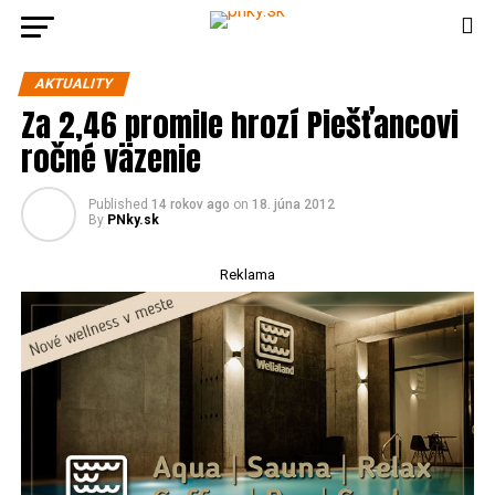
AKTUALITY
Za 2,46 promile hrozí Piešťancovi
ročné väzenie
Published
14 rokov ago
on
18. júna 2012
By
PNky.sk
Reklama