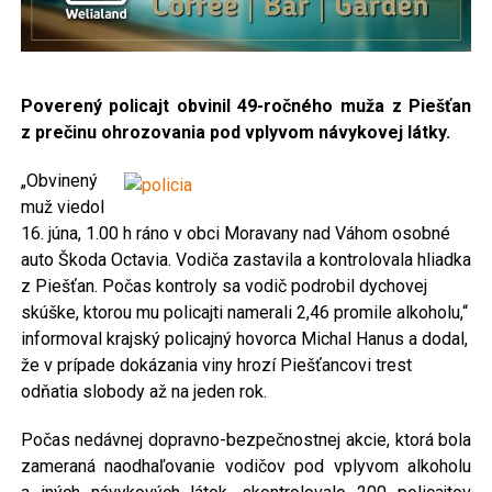
Poverený policajt obvinil 49-ročného muža z Piešťan
z prečinu ohrozovania pod vplyvom návykovej látky.
„Obvinený
muž viedol
16. júna, 1.00 h ráno v obci Moravany nad Váhom osobné
auto Škoda Octavia. Vodiča zastavila a kontrolovala hliadka
z Piešťan. Počas kontroly sa vodič podrobil dychovej
skúške, ktorou mu policajti namerali 2,46 promile alkoholu,“
informoval krajský policajný hovorca Michal Hanus a dodal,
že v prípade dokázania viny hrozí Piešťancovi trest
odňatia slobody až na jeden rok.
Počas nedávnej dopravno-bezpečnostnej akcie, ktorá bola
zameraná naodhaľovanie vodičov pod vplyvom alkoholu