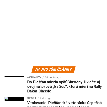
NAJNOVŠIE ČLÁNKY
AKTUALITY
16 hodín ago
Do Piešťan mieria opäť Citroëny. Uvidíte aj
dvojmotorovú „kačicu“, ktorá mieri na Rally
Dakar Classic
ŠPORT
2 dni ago
Veslovanie: Piešťanská veteránka úspešná