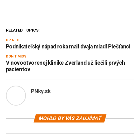
RELATED TOPICS:
UP NEXT
Podnikateľský nápad roka mali dvaja mladí Piešťanci
DON'T MISS
V novootvorenej klinike Zverland už liečili prvých
pacientov
PNky.sk
MOHLO BY VÁS ZAUJÍMAŤ