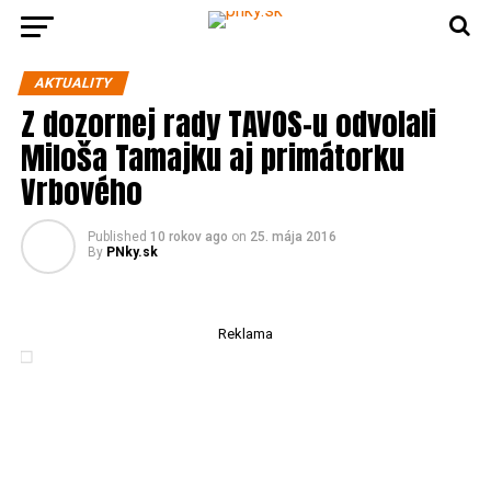
AKTUALITY
Z dozornej rady TAVOS-u odvolali
Miloša Tamajku aj primátorku
Vrbového
Published
10 rokov ago
on
25. mája 2016
By
PNky.sk
Reklama