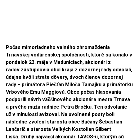
Počas mimoriadneho valného zhromaždenia
Trnavskej vodárenskej spoločnosti, ktoré sa konalo v
pondelok 23. mája v Maduniciach, akcionári z
radov zástupcovia obcí kraja z dozornej rady odvolali,
údajne kvôli strate dôvery, dvoch členov dozornej
rady – primátora Piešťan Miloša Tamajku a primátorku
Vrbového Emu Maggiovú. Obce počas hlasovania
podporili návrh väčšinového akcionára mesta Trnava
a prvého muža radnice Petra Bročku. Ten odvolanie
už v minulosti avizoval. Na uvoľnené posty boli
následne zvolení starosta obce Bučany Šebastian
Lančarič a starosta Veľkých Kostolian Gilbert
Liška. Druhý najväčší akcionár TAVOS-u, ktorým sú