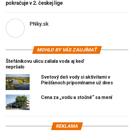
pokračuje v 2. českej lige
PNky.sk
MOHLO BY VÁS ZAUJÍMAŤ
Štefánikovu ulicu zaliala voda aj keď
nepršalo
Svetový deň vody si aktivitami v
Piešťanoch pripomíname už dnes
Cena za „vodu a stočné“ sa mení
REKLAMA