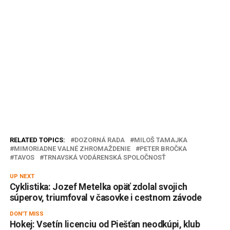
RELATED TOPICS:
DOZORNÁ RADA
MILOŠ TAMAJKA
MIMORIADNE VALNÉ ZHROMAŽDENIE
PETER BROČKA
TAVOS
TRNAVSKÁ VODÁRENSKÁ SPOLOČNOSŤ
UP NEXT
Cyklistika: Jozef Metelka opäť zdolal svojich
súperov, triumfoval v časovke i cestnom závode
DON'T MISS
Hokej: Vsetín licenciu od Piešťan neodkúpi, klub