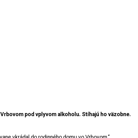
o Vrbovom pod vplyvom alkoholu. Stíhajú ho väzobne.
kovane vkrádal do rodinného domu vo Vrbovom,“