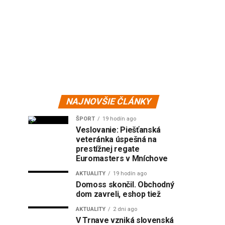
NAJNOVŠIE ČLÁNKY
ŠPORT
19 hodín ago
Veslovanie: Piešťanská
veteránka úspešná na
prestížnej regate
Euromasters v Mníchove
AKTUALITY
19 hodín ago
Domoss skončil. Obchodný
dom zavreli, eshop tiež
AKTUALITY
2 dni ago
V Trnave vzniká slovenská