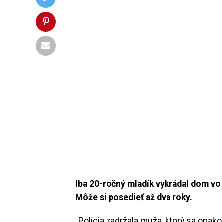
Iba 20-ročný mladík vykrádal dom v
Môže si
posedieť až dva roky.
„Polícia zadržala muža, ktorý sa opa