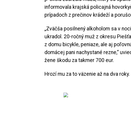
informovala krajská policajná hovorkyň
prípadoch z prečinov krádeží a poruš
„Zväčša posilnený alkoholom sa v noc
ukradol. 20-ročný muž z okresu Piešť
z domu bicykle, peniaze, ale aj poľovn
domácej pani nachystané rezne,“ uvie
žene škodu za takmer 700 eur.
Hrozí mu za to väzenie až na dva roky.