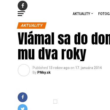
AKTUALITY
FOTOG
AKTUALITY
Vlámal sa do dom
mu dva roky
Published
13 rokov ago
on
17. januára 2014
By
PNky.sk