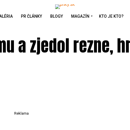
ALÉRIA
PR ČLÁNKY
BLOGY
MAGAZÍN
KTO JE KTO?
u a zjedol rezne, h
Reklama