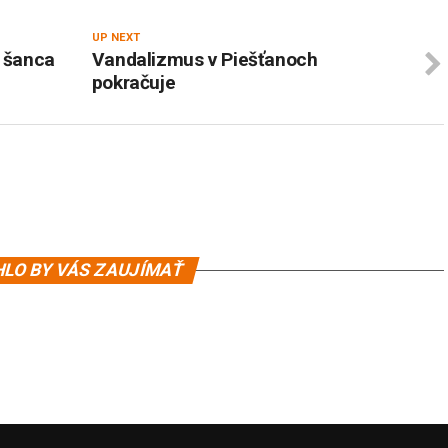
UP NEXT
á šanca
Vandalizmus v Piešťanoch
pokračuje
LO BY VÁS ZAUJÍMAŤ