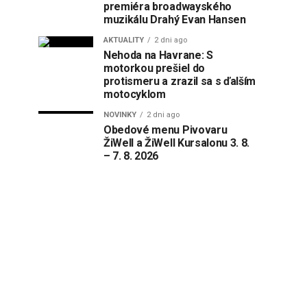
premiéra broadwayského
muzikálu Drahý Evan Hansen
AKTUALITY
2 dni ago
Nehoda na Havrane: S
motorkou prešiel do
protismeru a zrazil sa s ďalším
motocyklom
NOVINKY
2 dni ago
Obedové menu Pivovaru
ŽiWell a ŽiWell Kursalonu 3. 8.
– 7. 8. 2026