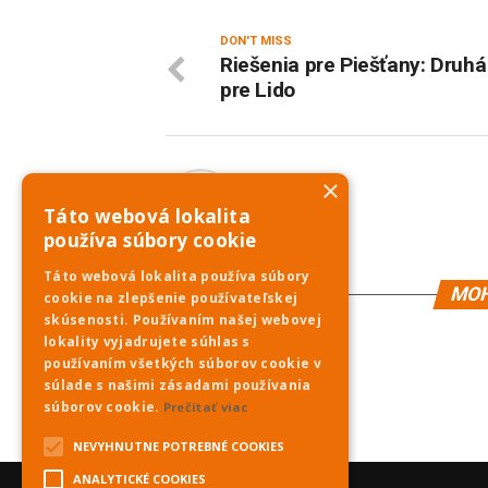
DON'T MISS
Riešenia pre Piešťany: Druh
pre Lido
×
PNky.sk
Táto webová lokalita
používa súbory cookie
Táto webová lokalita používa súbory
MOH
cookie na zlepšenie používateľskej
skúsenosti. Používaním našej webovej
lokality vyjadrujete súhlas s
používaním všetkých súborov cookie v
súlade s našimi zásadami používania
súborov cookie.
Prečítať viac
NEVYHNUTNE POTREBNÉ COOKIES
ANALYTICKÉ COOKIES