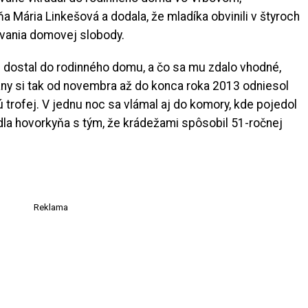
a Mária Linkešová a dodala, že mladíka obvinili v štyroch
ovania domovej slobody.
i dostal do rodinného domu, a čo sa mu zdalo vhodné,
any si tak od novembra až do konca roka 2013 odniesol
ú trofej. V jednu noc sa vlámal aj do komory, kde pojedol
dla hovorkyňa s tým, že krádežami spôsobil 51-ročnej
Reklama