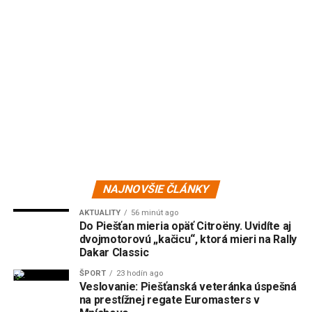
NAJNOVŠIE ČLÁNKY
AKTUALITY
56 minút ago
Do Piešťan mieria opäť Citroëny. Uvidíte aj
dvojmotorovú „kačicu“, ktorá mieri na Rally
Dakar Classic
ŠPORT
23 hodín ago
Veslovanie: Piešťanská veteránka úspešná
na prestížnej regate Euromasters v