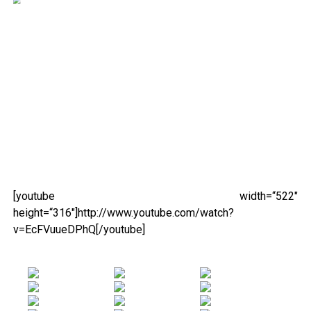
[youtube width=“522″
height=“316″]http://www.youtube.com/watch?
v=EcFVuueDPhQ[/youtube]