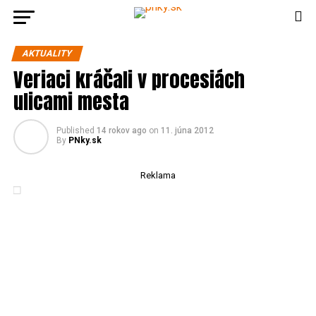
AKTUALITY
Veriaci kráčali v procesiách
ulicami mesta
Published
14 rokov ago
on
11. júna 2012
By
PNky.sk
Reklama