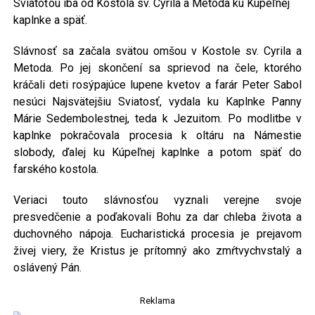
Sviatoťou iba od Kostola sv. Cyrila a Metoda ku Kúpeľnej
kaplnke a späť.
Slávnosť sa začala svätou omšou v Kostole sv. Cyrila a
Metoda. Po jej skončení sa sprievod na čele, ktorého
kráčali deti rosýpajúce lupene kvetov a farár Peter Sabol
nesúci Najsvätejšiu Sviatosť, vydala ku Kaplnke Panny
Márie Sedembolestnej, teda k Jezuitom. Po modlitbe v
kaplnke pokračovala procesia k oltáru na Námestie
slobody, ďalej ku Kúpeľnej kaplnke a potom späť do
farského kostola.
Veriaci touto slávnosťou vyznali verejne svoje
presvedčenie a poďakovali Bohu za dar chleba života a
duchovného nápoja. Eucharistická procesia je prejavom
živej viery, že Kristus je prítomný ako zmŕtvychvstalý a
oslávený Pán.
Reklama