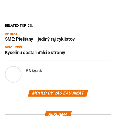
RELATED TOPICS:
UP NEXT
SME: Piešťany – jediný raj cyklistov
DON'T MISS
Kyselinu dostali ďalšie stromy
PNky.sk
MOHLO BY VÁS ZAUJÍMAŤ
REKLAMA