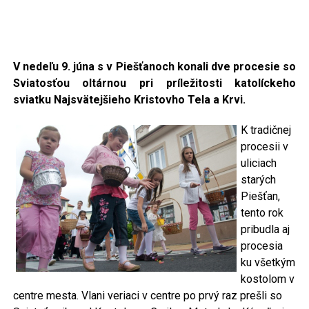
V nedeľu 9. júna s v Piešťanoch konali dve procesie so
Sviatosťou oltárnou pri príležitosti katolíckeho
sviatku
Najsvätejšieho Kristovho Tela a Krvi.
K tradičnej
procesii v
uliciach
starých
Piešťan,
tento rok
pribudla aj
procesia
ku všetkým
kostolom v
centre mesta. Vlani veriaci v centre po prvý raz prešli so