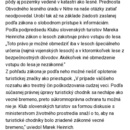
pôdy aj pozemky vedené v katastri ako lesné. Prednosta
Obvodného lesného úradu v Nitre na naše otázky zatiaľ
neodpovedal. Urobí tak až na základe žiadosti zaslanej
podľa zákona o slobodnom prístupe k informáciám.
Podľa podpredsedu Klubu slovenských turistov Mareka
Heinricha zákon o lesoch zakotvuje právo vstupu do lesa.
„Toto právo je možné obmedziť iba v lesoch špeciálneho
určenia (najmä vojenských lesoch) a v ktoromkoľvek lese z
bezpečnostných dôvodov. Akékoľvek iné obmedzenie
vstupu do lesa je nezákonné.“
Z pohľadu zákona je podľa neho možné riešiť oplotenie
turistickej značky ako priestupok. „V prípade väčšieho
rozsahu ako trestný čin poškodzovania cudzej veci. Podľa
súčasnej právnej úpravy turistický chodník sa nechápe ako
vecné bremeno, preto súkromnoprávna ochrana tu možná
nie je. Klub slovenských turistov sa formou diskusie s
ministerstvom životného prostredia snaží o to, aby na
turistické chodníky bolo zriadené zákonné vecné
bremeno,“ uviedol Marek Heinrich.