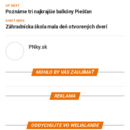
UP NEXT
Poznáme tri najkrajšie balkóny Piešťan
DON'T MISS
Záhradnícka škola mala deň otvorených dverí
PNky.sk
MOHLO BY VÁS ZAUJÍMAŤ
REKLAMA
ODDYCHUJTE VO WELIALANDE