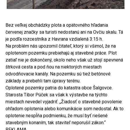
Bez veľkej obchádzky plota a opätovného hľadania
červenej značky sa turisti nedostanú ani na Ovčiu skalu. Tá
je podľa rozcestníka z Havrana vzdialená 3:15 h.
Na problém nás upozornil čitateľ, ktorý si všimol, že na
oplotenom pozemku prebiehajú aj stavebné práce. Plot
zatiaľ nie je dokončený, okolo neho však už stojí spevnená
štrková cesta a pod ňou na niektorých miestach
odvodňovacie kanály. Na pozemku sú tiež betónové
základy a prebehli tam úpravy terénu.
Oplotené pozemky patria do katastra obce Šalgovce.
Starosta Tibor Púček sa však k výstavbe na týchto
miestach nevedel vyjadriť: „Žiadosť o stavebné povolenie
ohľadom oplotenia alebo komunikácie som nedostal. Ak to
oplotenie nespĺňa podmienku, že musí byť riešené
stavebným konaním, tak staviteľ neporušil zákon.“
REKLAMA