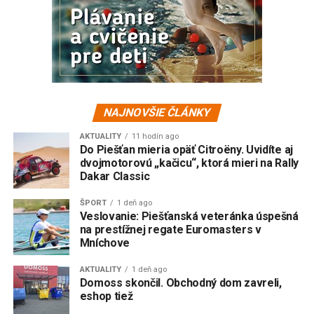
NAJNOVŠIE ČLÁNKY
AKTUALITY
11 hodín ago
Do Piešťan mieria opäť Citroëny. Uvidíte aj
dvojmotorovú „kačicu“, ktorá mieri na Rally
Dakar Classic
ŠPORT
1 deň ago
Veslovanie: Piešťanská veteránka úspešná
na prestížnej regate Euromasters v
Mníchove
AKTUALITY
1 deň ago
Domoss skončil. Obchodný dom zavreli,
eshop tiež