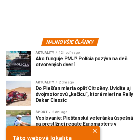
NAJNOVŠIE ČLÁNKY
AKTUALITY
12 hodín ago
Ako funguje PMJ? Polícia pozýva na deň
otvorených dverí
AKTUALITY
2 dni ago
Do Piešťan mieria opäť Citroëny. Uvidíte aj
dvojmotorovú „kačicu“, ktorá mieri na Rally
Dakar Classic
ŠPORT
2 dni ago
Veslovanie: Piešťanská veteránka úspešná
na prestížnej regate Euromasters v
×
Mníchove
Táto webová lokalita