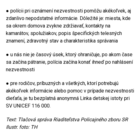
● polícii pri oznámení nezvestnosti pomôžu akékoľvek, aj
zdanlivo nepodstatné informácie. Dôležité je: miesta, kde
sa okrem domova zvykne zdržiavať, kontakty na
kamarátov, spolužiakov, popis špecifických telesných
znamení, zdravotný stav a charakteristika správania
● u nás nie je časový úsek, ktorý ohraničuje, po akom čase
sa začína pátranie, polícia začína konať ihneď po nahlásení
nezvestnosti
● pre rodičov, príbuzných a všetkých, ktorí potrebujú
akékoľvek informácie alebo pomoc v prípade nezvestnosti
dieťaťa, je tu bezplatná anonymná Linka detskej istoty pri
SV UNICEF 116 000.
Text: Tlačová správa Riaditeľstva Policajného zboru SR
Ilustr. foto: TH