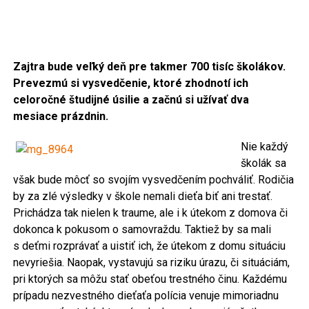
Zajtra bude veľký deň pre takmer 700 tisíc školákov.
Prevezmú si vysvedčenie, ktoré zhodnotí ich
celoročné študijné úsilie a začnú si užívať dva
mesiace prázdnin.
Nie každý
školák sa
však bude môcť so svojím vysvedčením pochváliť. Rodičia
by za zlé výsledky v škole nemali dieťa biť ani trestať.
Prichádza tak nielen k traume, ale i k útekom z domova či
dokonca k pokusom o samovraždu. Taktiež by sa mali
s deťmi rozprávať a uistiť ich, že útekom z domu situáciu
nevyriešia. Naopak, vystavujú sa riziku úrazu, či situáciám,
pri ktorých sa môžu stať obeťou trestného činu. Každému
prípadu nezvestného dieťaťa polícia venuje mimoriadnu