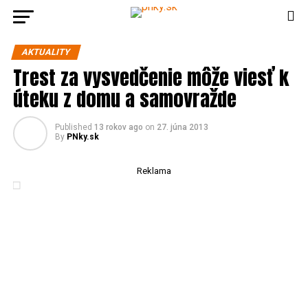
AKTUALITY
Trest za vysvedčenie môže viesť k
úteku z domu a samovražde
Published
13 rokov ago
on
27. júna 2013
By
PNky.sk
Reklama