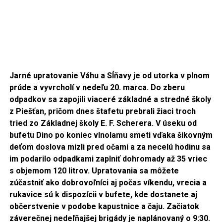
Jarné upratovanie Váhu a Sĺňavy je od utorka v plnom
prúde a vyvrcholí v nedeľu 20. marca. Do zberu
odpadkov sa zapojili viaceré základné a stredné školy
z Piešťan, pričom dnes štafetu prebrali žiaci troch
tried zo Základnej školy E. F. Scherera. V úseku od
bufetu Dino po koniec vlnolamu smeti vďaka šikovným
deťom doslova mizli pred očami a za necelú hodinu sa
im podarilo odpadkami zaplniť dohromady až 35 vriec
s objemom 120 litrov. Upratovania sa môžete
zúčastniť ako dobrovoľníci aj počas víkendu, vrecia a
rukavice sú k dispozícii v bufete, kde dostanete aj
občerstvenie v podobe kapustnice a čaju. Začiatok
záverečnej nedeľňajšej brigády je naplánovaný o 9:30.