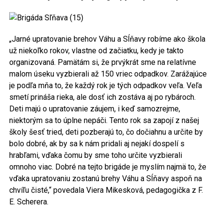
„Jarné upratovanie brehov Váhu a Sĺňavy robíme ako škola
už niekoľko rokov, vlastne od začiatku, kedy je takto
organizovaná. Pamätám si, že prvýkrát sme na relatívne
malom úseku vyzbierali až 150 vriec odpadkov. Zarážajúce
je podľa mňa to, že každý rok je tých odpadkov veľa. Veľa
smetí prináša rieka, ale dosť ich zostáva aj po rybároch.
Deti majú o upratovanie záujem, i keď samozrejme,
niektorým sa to úplne nepáči. Tento rok sa zapojí z našej
školy šesť tried, deti pozberajú to, čo dočiahnu a určite by
bolo dobré, ak by sa k nám pridali aj nejakí dospelí s
hrabľami, vďaka čomu by sme toho určite vyzbierali
omnoho viac. Dobré na tejto brigáde je myslím najmä to, že
vďaka upratovaniu zostanú brehy Váhu a Sĺňavy aspoň na
chvíľu čisté,“ povedala Viera Mikesková, pedagogička z F.
E. Scherera.