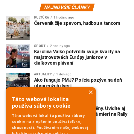
NAJNOVŠIE ČLÁNKY
KULTÚRA
1 hodinu ago
Červeník žije spevom, hudbou a tancom
ŠPORT
2 hodiny ago
Karolina Valko potvrdila svoje kvality na
majstrovstvách Európy juniorov v
diaľkovom plávaní
AKTUALITY
1 deň ago
Ako funguje PMJ? Polícia pozýva na deň
otvorených dverí
×
Táto webová lokalita
AKTUALITY
2 dni ago
používa súbory cookie
Do Piešťan mieria opäť Citroëny. Uvidíte aj
dvojmotorovú „kačicu“, ktorá mieri na Rally
Táto webová lokalita používa súbory
Dakar Classic
cookie na zlepšenie používateľskej
skúsenosti. Používaním našej webovej
ŠPORT
3 dni ago
lokality vyjadrujete súhlas s