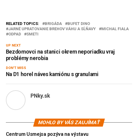
RELATED TOPICS:
BRIGÁDA
BUFET DINO
JARNÉ UPRATOVANIE BREHOV VÁHU A SĹŇAVY
MICHAL FIALA
ODPAD
SMETI
UP NEXT
Bezdomovci na stanici okrem neporiadku vraj
problémy nerobia
DON'T MISS
Na D1 horel náves kamiónu s granulami
PNky.sk
MOHLO BY VÁS ZAUJÍMAŤ
Centrum Usmejsa pozýva na výstavu