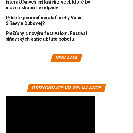
interaktívnych inštalácií z vecí, ktoré by
možno skončili v odpade
Prídete pomôcť upratať brehy Váhu,
Sĺňavy a Dubovej?
Piešťany s novým festivalom. Festival
sĺňavských kačíc už túto sobotu
REKLAMA
ODDYCHUJTE VO WELIALANDE