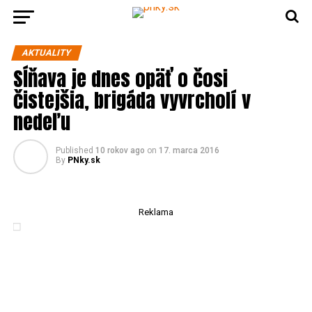
AKTUALITY
Sĺňava je dnes opäť o čosi
čistejšia, brigáda vyvrcholí v
nedeľu
Published
10 rokov ago
on
17. marca 2016
By
PNky.sk
Reklama