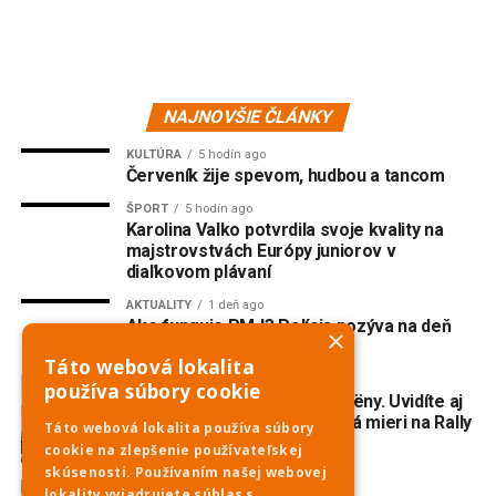
NAJNOVŠIE ČLÁNKY
KULTÚRA
5 hodín ago
Červeník žije spevom, hudbou a tancom
ŠPORT
5 hodín ago
Karolina Valko potvrdila svoje kvality na
majstrovstvách Európy juniorov v
diaľkovom plávaní
AKTUALITY
1 deň ago
Ako funguje PMJ? Polícia pozýva na deň
×
otvorených dverí
Táto webová lokalita
AKTUALITY
2 dni ago
používa súbory cookie
Do Piešťan mieria opäť Citroëny. Uvidíte aj
dvojmotorovú „kačicu“, ktorá mieri na Rally
Táto webová lokalita používa súbory
Dakar Classic
cookie na zlepšenie používateľskej
skúsenosti. Používaním našej webovej
ŠPORT
3 dni ago
lokality vyjadrujete súhlas s