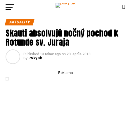
AKTUALITY
Skauti absolvujú nočný pochod k
Rotunde sv. Juraja
Published
13 rokov ago
on
23. apríla 2013
By
PNky.sk
Reklama