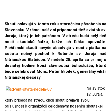
Skauti oslavujú v tomto roku storočnicu pôsobenia na
Slovensku. V rámci osláv si pripomenú tiež sviatok sv.
Juraja,
ktorý je ich patrónom. V stredu budú celý deň
nosiť skautskú šatku, takže ich ľahko spoznáte.
Piešťanskí skauti navyše absolvujú v noci z piatka na
sobotu nočný pochod k Rotunde sv. Juraja nad
Nitrianskou Blatnicou. V nedeľu 28. apríla sa pri nej o
desiatej hodine koná slávnostná bohoslužba, ktorú
bude celebrovať Mons. Peter Brodek, generálny vikár
Nitrianskej diecézy.
Na sviatok
sv. Juraja,
ktorý pripadá na stredu, chcú skauti prejaviť svoju
príslušnosť k organizácii celodenným nosením skautskej