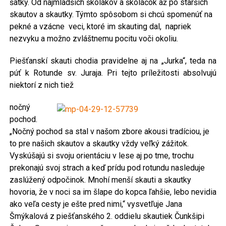
šatky. Od najmladších školákov a školáčok až po starších
skautov a skautky. Týmto spôsobom si chcú spomenúť na
pekné a vzácne veci, ktoré im skauting dal, napriek
nezvyku a možno zvláštnemu pocitu voči okoliu.
Piešťanskí skauti chodia pravidelne aj na „Jurka“, teda na
púť k Rotunde sv. Juraja. Pri tejto príležitosti absolvujú
niektorí z nich tiež
nočný
pochod.
„Nočný pochod sa stal v našom zbore akousi tradíciou, je
to pre našich skautov a skautky vždy veľký zážitok.
Vyskúšajú si svoju orientáciu v lese aj po tme, trochu
prekonajú svoj strach a keď prídu pod rotundu nasleduje
zaslúžený odpočinok. Mnohí menší skauti a skautky
hovoria, že v noci sa im šlape do kopca ľahšie, lebo nevidia
ako veľa cesty je ešte pred nimi,“ vysvetľuje Jana
Šmýkalová z piešťanského 2. oddielu skautiek Čunkšipi